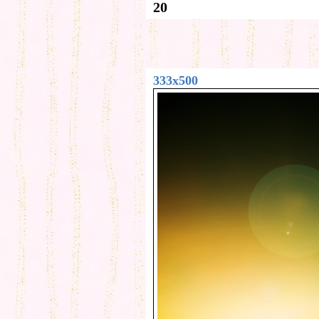
20
333x500