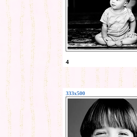
4
333x500