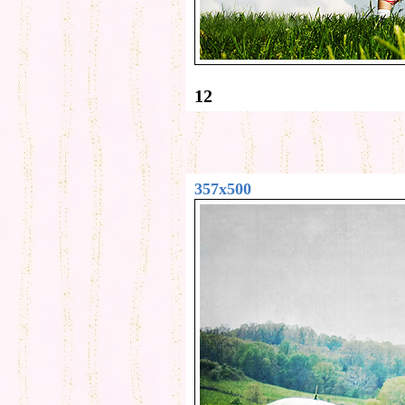
12
357x500