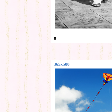
8
365x500