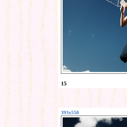
15
393x550