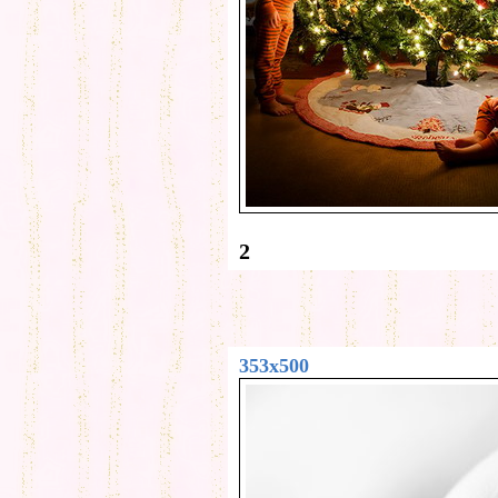
2
353x500