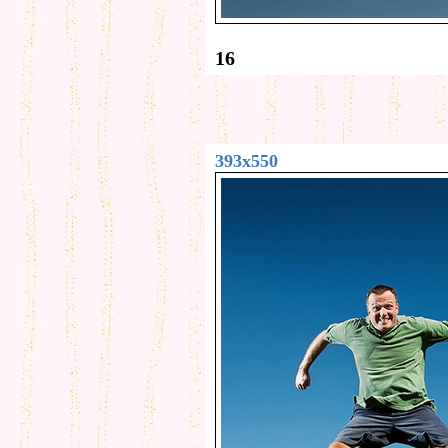
16
393x550