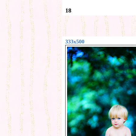
18
333x500