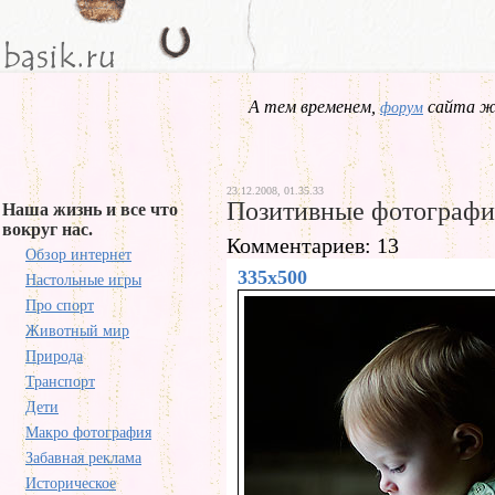
А тем временем,
сайта жд
форум
23.12.2008, 01.35.33
Позитивные фотограф
Наша жизнь и все что
вокруг нас.
Комментариев: 13
Обзор интернет
335x500
Настольные игры
Про спорт
Животный мир
Природа
Транспорт
Дети
Макро фотография
Забавная реклама
Историческое