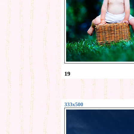
19
333x500