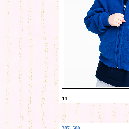
11
387x500