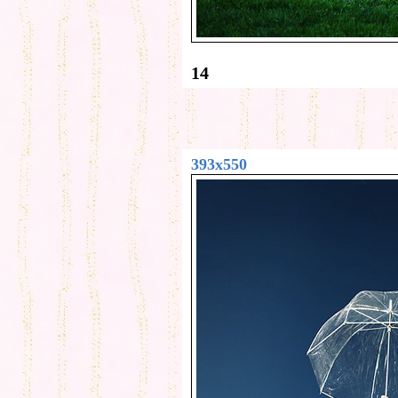
14
393x550