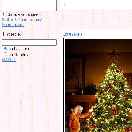
1
Запомнить меня
Войти
Забыли пароль?
Регистрация
Поиск
429x600
на basik.ru
на
Я
andex
НАЙТИ