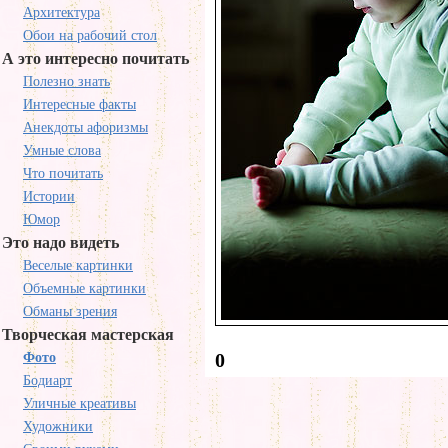
Архитектура
Обои на рабочий стол
А это интересно почитать
Полезно знать
Интересные факты
Анекдоты афоризмы
Умные слова
Что почитать
Истории
Юмор
Это надо видеть
Веселые картинки
Объемные картинки
Обманы зрения
Творческая мастерская
0
Фото
Бодиарт
Уличные креативы
Художники