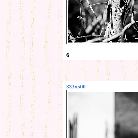
6
333x500