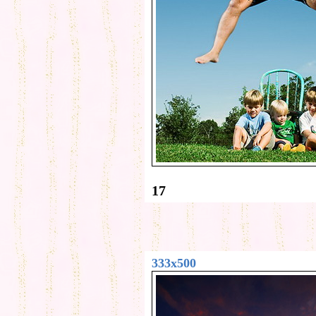
17
333x500