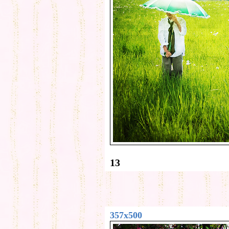
13
357x500