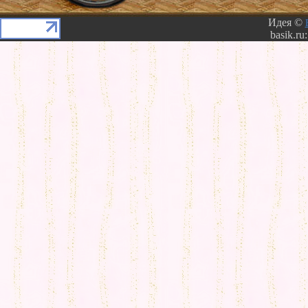
Идея ©
basik.ru