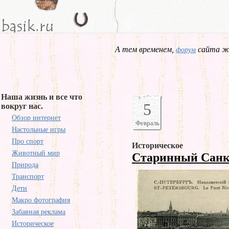
А тем временем,
сайта жд
форум
Наша жизнь и все что
5
вокруг нас.
Обзор интернет
Февраль
Настольные игры
Про спорт
Историческое
Животный мир
Старинный Санк
Природа
Транспорт
Дети
Макро фотография
Забавная реклама
Историческое