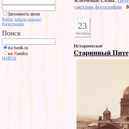
Ключевые слова:
Пите
К
смотрим фотографии
Запомнить меня
Войти
Забыли пароль?
23
Регистрация
Поиск
Октябрь
Историческое
на basik.ru
Старинный Пит
на
Я
andex
НАЙТИ