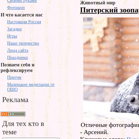
Своими руками
Животный мир
Фотошоп
Питерский зооп
И что касается нас
Настоящая Россия
Загадки
Игры
Наше творчество
Лица сайта
Праздники
Познаем себя и
рефлексируем
Притчи
Маленькие медитации от
ОШО
Реклама
Для тех кто в
Отличные фотографии
теме
- Арсений.