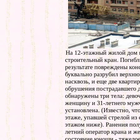
На 12-этажный жилой дом в
строительный кран. Погибли
результате повреждены конс
буквально разрубил верхню
насквозь, и еще две кварти
обрушения пострадавшего 
обнаружены три тела: девоч
женщину и 31-летнего мужч
установлена. (Известно, ч
этаже, упавшей стрелой из 
этажом ниже). Ранения пол
летний оператор крана и 
состояние юноши - тяжелое: