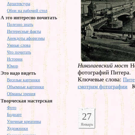
Архитектура
Обои на рабочий стол
А это интересно почитать
Полезно знать
Интересные факты
Анекдоты афоризмы
Умные слова
Что почитать
Истории
Николаевский мост
Н
Юмор
фотографий Питера.
Это надо видеть
Ключевые слова:
Пите
Веселые картинки
К
смотрим фотографии
Объемные картинки
Обманы зрения
Творческая мастерская
Фото
27
Бодиарт
Уличные креативы
Январь
Художники