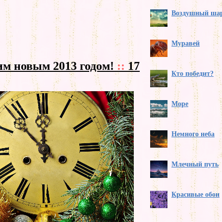
Воздушный ша
Муравей
им новым 2013 годом!
::
17
Кто победит?
Море
Немного неба
Млечный путь
Красивые обои