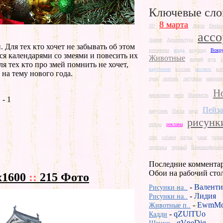
Ключевые сло
8 марта
3D
Apple
Deskto
ассо
Аниме
Архитектура
. Для тех кто хочет не забывать об этом
вода
витамины
водопад
Вокру
ься календарями со змеями и повесить их
Животные
жираф
жук
з
Для тех кто про змей помнить не хочет,
картинки
космос
коллаж
ко
на тему нового года.
луна
любовь
лягушки
макром
Н
насекомое
небо
Нежность
- 1
Пейз
парусник
Пасха
паук
рисунк
птицы
реклама
снег
собаки
тигры
ужас
укра
черепаха
черный
Широкоформат
Последние коммента
Обои на рабочий сто
x1600
::
215 Фото
-
Валенти
Рисунки на..
-
Лидия
Рисунки на..
-
EwmMd
Животные п..
-
qZUlTUo
Кадди
-
gVpeDjg