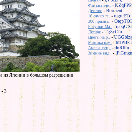
Щенки
-
KZqFPP
Фантастиче..
-
Borment
Детство
-
mgrcETc
10 самых п..
-
OtqpTOI
300 призна..
-
qakjOX
Рисунки Ma..
-
TgZcCfu
Лесное
-
UGGblz
Цветы на р..
-
hfJPBk
Мимика пау..
-
dnRIifn
Амели, рец..
-
lFiGmg
Зимние вид..
ла из Японии в большом разрешении
- 3