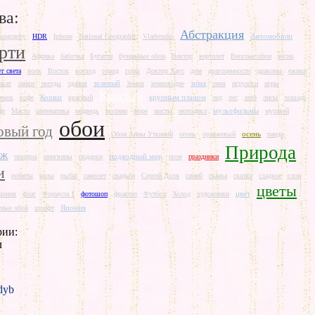
ва:
Абстракция
Автомобили
pography
HDR
Iphone
National Geographic
Vladstudio
рти
Африка
бабочка
Бугатти
бумажные обои
Вектор
вертолет
Веселые обои
весна
г света
волк
Восток
восход
город
горы
Доктор Хаус
дом
драгоценности
драконы
ежики
зеленый
зима
акат
замки
звезды
здания
Земля
земноводне
змея
игрушки
игры
Красота
Кошки
крупным планом
тенок
кофе
красный
лед
лес
лето
лисы
лошадь
мультфильмы
ир
Масло
математика
медведь
молнии
море
мосты
мотоцикл
муравей
обои
овый год
осень
Обои Анны Уткиной
огонь
оранжевый
панда
Природа
аж
подводный мир
пещеры
пингвины
подарки
поле
праздники
и
роботы
розы
рыбы
самолет
свадьба
Сергей Доля
синий
сказка
сказки
сладкое
слон
цветы
цвет
шения
флаг
Формула 1
фотошоп
фрактал
Футбол
Холод
художники
Япония
ные обои
шрифт
рии:
л
yb