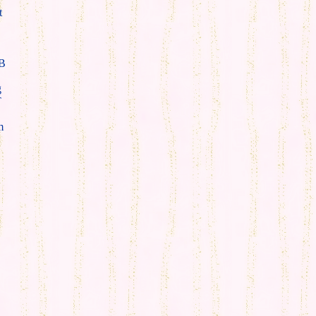
t
B
g
T
m