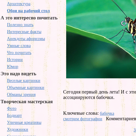
Архитектура
Обои на рабочий стол
А это интересно почитать
Полезно знать
Интересные факты
Анекдоты афоризмы
Умные слова
Что почитать
Истории
Юмор
Это надо видеть
Веселые картинки
Объемные картинки
Сегодня первый день лета! И с э
Обманы зрения
ассоциируются бабочки.
Творческая мастерская
Фото
Ключевые слова:
бабочка
Бодиарт
Комментариев 
смотрим фотографии
Уличные креативы
Художники
З