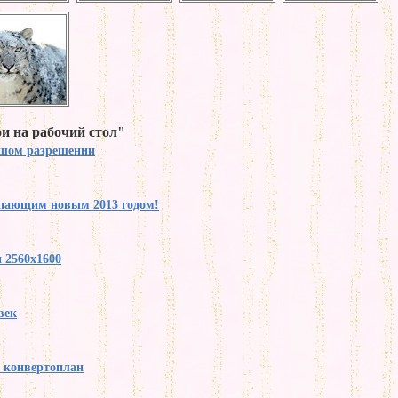
и на рабочий стол"
ьшом разрешении
упающим новым 2013 годом!
 2560x1600
век
y конвертоплан