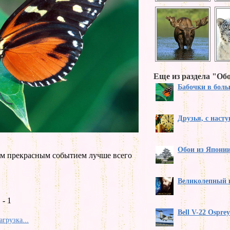
Еще из раздела "Обо
Бабочки в бол
Друзья, с наст
Обои из Японии
тим прекрасным событием лучше всего
Великолепный 
- 1
Bell V-22 Ospre
агрузка...