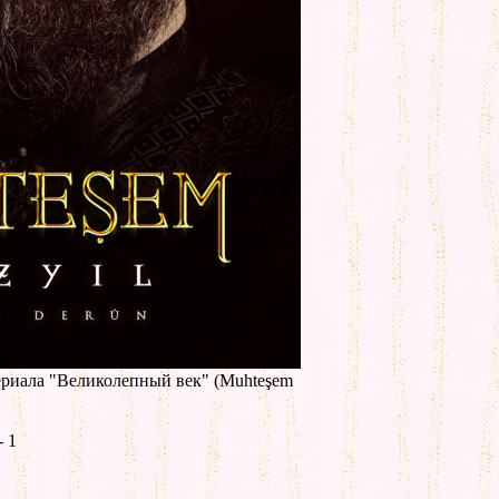
ериала "Великолепный век" (Muhteşem
 1