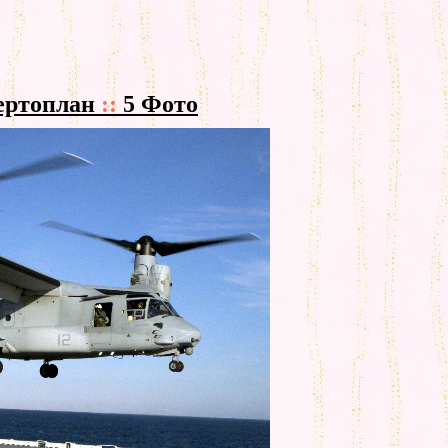
вертоплан
::
5 Фото