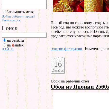
Запомнить меня
Войти
Забыли пароль?
Регистрация
Новый год по гороскопу - год змеи
Поиск
весь год, вы можете воспользоват
к себе на стену на весь 2013 год. 
предлагаются красочные картинки 
на basik.ru
на
Я
andex
Комментариев 
смотрим фотографии
НАЙТИ
16
Декабрь
Обои на рабочий стол
Обои из Японии 2560