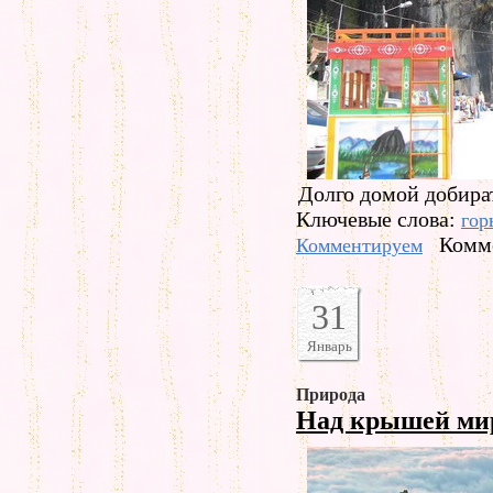
Долго домой добират
Ключевые слова:
гор
Комме
Комментируем
31
Январь
Природа
Над крышей м