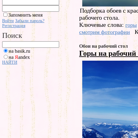
Подборка обоев с кр
Запомнить меня
рабочего стола.
Войти
Забыли пароль?
Ключевые слова:
горы
Регистрация
К
смотрим фотографии
Поиск
Обои на рабочий стол
на basik.ru
Горы на рабочий
на
Я
andex
НАЙТИ