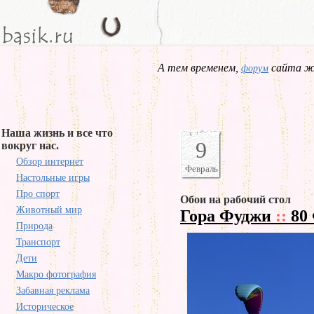
А тем временем,
сайта жд
форум
Наша жизнь и все что
9
вокруг нас.
Обзор интернет
Февраль
Настольные игры
Про спорт
Обои на рабочий стол
Животный мир
Гора Фуджи
::
80
Природа
Транспорт
Дети
Макро фотография
Забавная реклама
Историческое