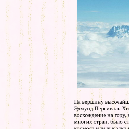
На вершину высочайш
Эдмунд Персиваль Хи
восхождение на гору,
многих стран, было с
космоса или высадка 