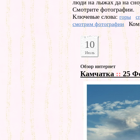
люди на лыжах да на сноу
Смотрите фотографии.
Ключевые слова:
горы
с
Ком
смотрим фотографии
10
Июль
Обзор интернет
Камчатка
::
25 Ф