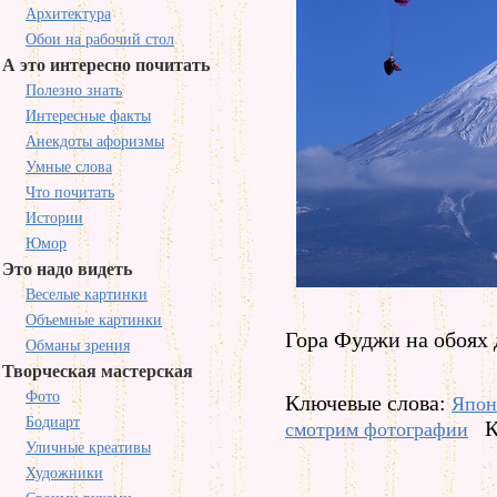
Архитектура
Обои на рабочий стол
А это интересно почитать
Полезно знать
Интересные факты
Анекдоты афоризмы
Умные слова
Что почитать
Истории
Юмор
Это надо видеть
Веселые картинки
Объемные картинки
Гора Фуджи на обоях д
Обманы зрения
Творческая мастерская
Фото
Ключевые слова:
Япон
Бодиарт
К
смотрим фотографии
Уличные креативы
Художники