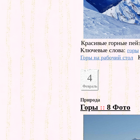
Красивые горные пейз
Ключевые слова:
горы
Горы на рабочий стол
4
Февраль
Природа
Горы
::
8 Фото