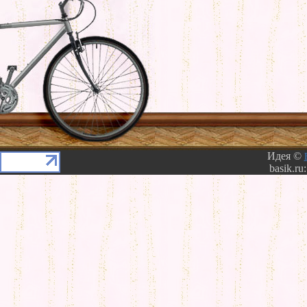
Идея ©
basik.ru