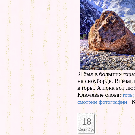
Я был в больших горах
на сноуборде. Впечат
в горы. А пока вот л
Ключевые слова:
горы
К
смотрим фотографии
18
Сентябрь