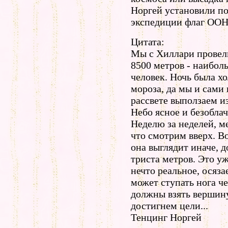
Норгей установили по
экспедиции флаг ООН
Цитата:
Мы с Хиллари провели
8500 метров - наиболь
человек. Ночь была х
мороза, да мы и сами 
рассвете выползаем из
Небо ясное и безобла
Неделю за неделей, м
что смотрим вверх. В
она выглядит иначе, до
триста метров. Это уж
нечто реальное, осяза
может ступать нога ч
должны взять вершину
достигнем цели...
Тенцинг Норгей