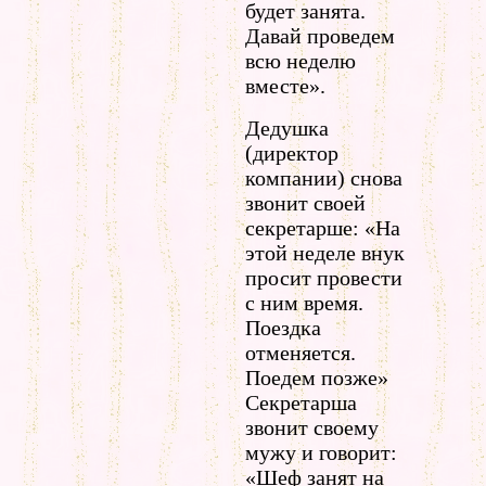
будет занята.
Давай проведем
всю неделю
вместе».
Дедушка
(директор
компании) снова
звонит своей
секретарше: «На
этой неделе внук
просит провести
с ним время.
Поездка
отменяется.
Поедем позже»
Секретарша
звонит своему
мужу и говорит:
«Шеф занят на