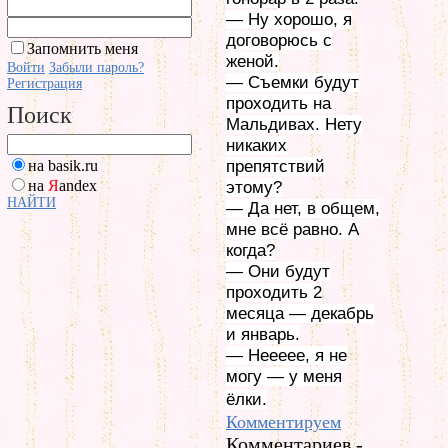
— Ну хорошо, я
договорюсь с
Запомнить меня
женой.
Войти
Забыли пароль?
— Съемки будут
Регистрация
проходить на
Поиск
Мальдивах. Нету
никаких
на basik.ru
препятствий
на
Я
andex
этому?
НАЙТИ
— Да нет, в общем,
мне всё равно. А
когда?
— Они будут
проходить 2
месяца — декабрь
и январь.
— Неееее, я не
могу — у меня
ёлки.
Комментируем
Комментариев -