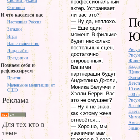
Своими руками
профессиональный
Фотошоп
актер. Устраивает
ли вас это?
И что касается нас
П
— Ну да, неплохо.
Настоящая Россия
— Еще один
Загадки
Ю
момент. В фильме
Игры
будет несколько
Наше творчество
постельных сцен,
Рисун
Лица сайта
достаточно
Рисун
Праздники
откровенных.
Живот
Познаем себя и
Кадди
Вашими
рефлексируем
Щенк
партнераши будут
Фанта
Притчи
Анджелина Джоли,
Детст
Маленькие медитации от
Моника Белуччи и
10 са
ОШО
Хэлли Берри. Вас
300 п
Реклама
это не смущает?
Рисун
Лесно
— Ну я не знаю,
Цветы
как к этому жена
Мимик
отнесётся…
Для тех кто в
Амели
— Хорошо, мы
Зимни
теме
увеличим вам
гонорар в 2 раза.