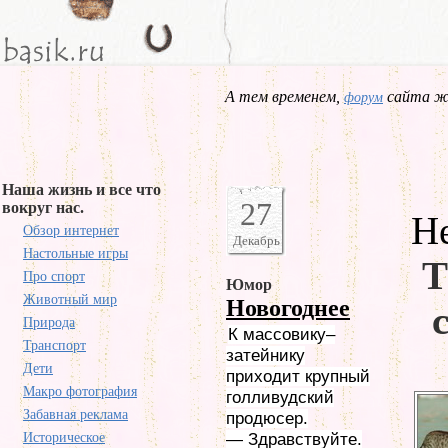
А тем временем,
сайта жд
форум
Наша жизнь и все что
27
вокруг нас.
Н
Обзор интернет
Декабрь
Настольные игры
Т
Про спорт
Юмор
Животный мир
Новогоднее
Природа
К массовику–
Транспорт
затейнику
Дети
приходит крупный
Макро фотография
голливудский
Забавная реклама
продюсер.
Историческое
— Здравствуйте.