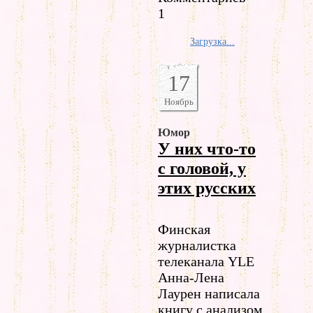
1
Загрузка...
17
Ноябрь
Юмор
У них что-то
с головой, у
этих русских
Финская
журналистка
телеканала YLE
Анна-Лена
Лаурен написала
книгу с анализом