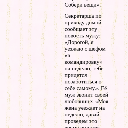
Собери вещи».
Секретарша по
приходу домой
сообщает эту
новость мужу:
«Дорогой, я
уезжаю с шефом
«в
командировку»
на неделю, тебе
придется
позаботиться о
себе самому». Её
муж звонит своей
любовнице: «Моя
жена уезжает на
неделю, давай
проведем это
время вместе»