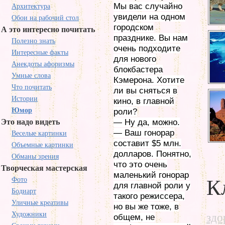
Мы вас случайно
Архитектура
увидели на одном
Обои на рабочий стол
городском
А это интересно почитать
празднике. Вы нам
Полезно знать
очень подходите
Интересные факты
для нового
Анекдоты афоризмы
блокбастера
Умные слова
Кэмерона. Хотите
Что почитать
ли вы сняться в
Истории
кино, в главной
Юмор
роли?
Это надо видеть
— Ну да, можно.
— Ваш гонорар
Веселые картинки
составит $5 млн.
Объемные картинки
долларов. Понятно,
Обманы зрения
что это очень
Творческая мастерская
маленький гонорар
Фото
К
для главной роли у
Бодиарт
такого режиссера,
Уличные креативы
но вы же тоже, в
Художники
здо
общем, не