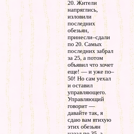
20. Жители
напряглись,
изловили
последних
обезьян,
принесли–сдали
по 20. Самых
последних забрал
за 25, а потом
объявил что хочет
еще! — и уже по–
50! Но сам уехал
и оставил
управляющего.
Управляющий
говорит —
давайте так, я
сдаю вам втихую
этих обезьян
назад по 35, а