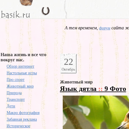
А тем временем,
сайта жд
форум
Наша жизнь и все что
22
вокруг нас.
Обзор интернет
Октябрь
Настольные игры
Про спорт
Животный мир
Животный мир
Язык дятла
::
9 Фото
Природа
Транспорт
Дети
Макро фотография
Забавная реклама
Историческое