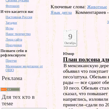
Своими руками
Ключевые слова:
Фотошоп
Животные
И что касается нас
Комментариев -
Язык дятла
Настоящая Россия
З
Загадки
Игры
Наше творчество
9
Лица сайта
Октябрь
Праздники
Познаем себя и
Юмор
рефлексируем
План полсона дл
Притчи
В мексиканскую дере
Маленькие медитации от
ОШО
объявил что покупает
песо/штука. Обезьян 
Реклама
рады — все сдают обе
10 песо. Обезьян ста
сказал, что повышает
Для тех кто в
напряглись, изловили
теме
принесли–сдали по 2