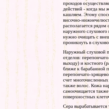
проходов осуществляе
действий - когда мы 
кашляем. Этому спос
височно-нижнечелюст
располагается рядом 
наружного слухового
нужно очищать с внеш
проникнуть в слухово
Наружный слуховой пр
отделов: перепончато
выходу) и костного (
ближе к барабанной п
перепончато-хрящевог
счет многочисленных 
также волос. Кожа на
самоочищается также 
поверхностных клето
Сера вырабатывается 