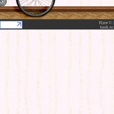
Идея ©
basik.ru