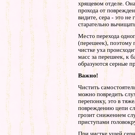
хрящевом отделе. Он
прохода от поврежден
видите, сера - это не 
старательно вычищать
Место перехода одног
(перешеек), поэтому 
чистке уха происходи
масс за перешеек, к 
образуются серные п
Важно!
Чистить самостоятел
можно повредить слу
перепонку, это в тяж
повреждению цепи слу
грозит снижением сл
приступами головокр
При чистке ушей сер