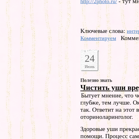
- тут м
http://2photo.ru/
Ключевые слова:
инте
Коммен
Комментируем
24
Июнь
Полезно знать
Чистить уши вре
Бытует мнение, что 
глубже, тем лучше. Ок
так. Ответит на этот 
оториноларинголог.
Здоровые уши прекра
помощи. Процесс са