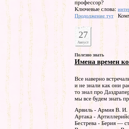
профессор?
Ключевые слова:
инте
Комм
Продолжение тут
27
Август
Полезно знать
Имена времен к
Все наверно встреча
и не знали как они р
то знал про Даздрапе
мы все будем знать п
Арвиль - Армия В. И.
Артака - Артиллерий
Бестрева - Берия — 