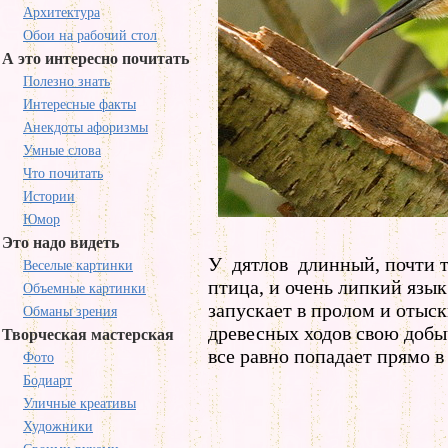
Архитектура
Обои на рабочий стол
А это интересно почитать
Полезно знать
Интересные факты
Анекдоты афоризмы
Умные слова
Что почитать
Истории
Юмор
Это надо видеть
У дятлов длинный, почти т
Веселые картинки
птица, и очень липкий язык
Объемные картинки
запускает в пролом и отыск
Обманы зрения
древесных ходов свою добы
Творческая мастерская
все равно попадает прямо в
Фото
Бодиарт
Уличные креативы
Художники