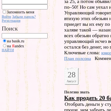
за 25, а потом объяви
по–50! Но сам уехал 
Запомнить меня
Управляющий говорит 
Войти
Забыли пароль?
втихую этих обезьян н
Регистрация
приедет вы их ему по
Поиск
халяве такой — назан
всех обезьян обратно
управляющий исчез вс
на basik.ru
на
Я
andex
остался без денег, но
НАЙТИ
Ключевые слова:
юмо
Коммен
План полсона
28
Август
Полезно знать
Как продать 20 б
Отобрать деньги у с
проще, чем забрать ле