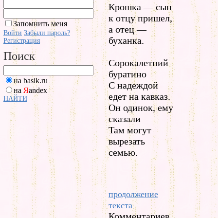
Крошка — сын
к отцу пришел,
Запомнить меня
а отец —
Войти
Забыли пароль?
буханка.
Регистрация
Поиск
Сорокалетний
буратино
на basik.ru
С надеждой
на
Я
andex
едет на кавказ.
НАЙТИ
Он одинок, ему
сказали
Там могут
вырезать
семью.
продолжение
текста
Комментариев