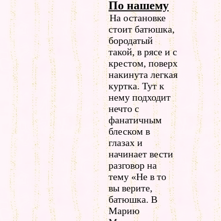
По нашему
На остановке
стоит батюшка,
бородатый
такой, в рясе и с
крестом, поверх
накинута легкая
куртка. Тут к
нему подходит
нечто с
фанатичным
блеском в
глазах и
начинает вести
разговор на
тему «Не в то
вы верите,
батюшка. В
Марию