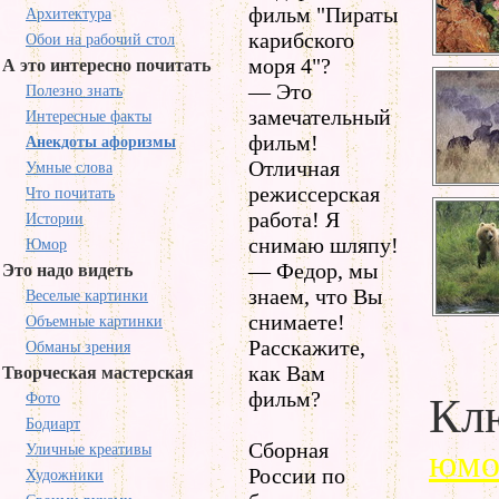
фильм "Пираты
Архитектура
карибского
Обои на рабочий стол
моря 4"?
А это интересно почитать
— Это
Полезно знать
замечательный
Интересные факты
фильм!
Анекдоты афоризмы
Отличная
Умные слова
режиссерская
Что почитать
работа! Я
Истории
снимаю шляпу!
Юмор
— Федор, мы
Это надо видеть
знаем, что Вы
Веселые картинки
снимаете!
Объемные картинки
Расскажите,
Обманы зрения
как Вам
Творческая мастерская
фильм?
Фото
Клю
Бодиарт
Сборная
Уличные креативы
юмо
России по
Художники