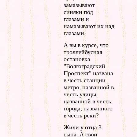
замазывают
синяки под
глазами и
намазывают их над
глазами.
А вы в курсе, что
троллейбусная
остановка
"Волгоградский
Проспект" названа
в честь станции
метро, названной в
честь улицы,
названной в честь
города, названного
в честь реки?
Жили у отца 3
сына. А свои