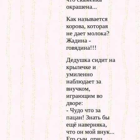
окрашена...
Как называется
корова, которая
не дает молока?
Жадина -
говядина!!!
Дедушка сидит на
крылечке и
умиленно
наблюдает за
внучком,
играющим во
дворе:
- Чудо что за
пацан! Знать бы
ещё наверняка,
что он мой внук...
Его сын, отец