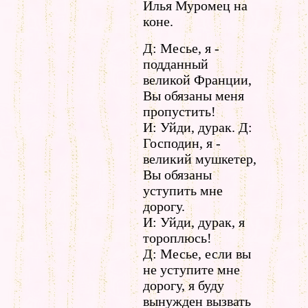
Илья Муромец на
коне.
Д: Месье, я -
подданный
великой Франции,
Вы обязаны меня
пропустить!
И: Уйди, дурак. Д:
Господин, я -
великий мушкетер,
Вы обязаны
уступить мне
дорогу.
И: Уйди, дурак, я
тороплюсь!
Д: Месье, если вы
не уступите мне
дорогу, я буду
вынужден вызвать