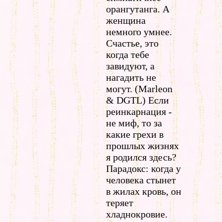
орангутанга. А
женщина
немного умнее.
Счастье, это
когда тебе
завидуют, а
нагадить не
могут. (Marleon
& DGTL) Если
реинкарнация -
не миф, то за
какие грехи в
прошлых жизнях
я родился здесь?
Парадокс: когда у
человека стынет
в жилах кровь, он
теряет
хладнокровие.