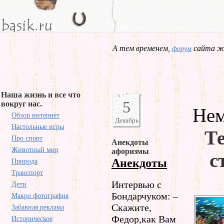
А тем временем,
сайта жд
форум
Наша жизнь и все что
5
вокруг нас.
Нем
Обзор интернет
Декабрь
Настольные игры
Те
Про спорт
Анекдоты
Животный мир
афоризмы
с
Анекдоты
Природа
Транспорт
Интервью с
Дети
Бондарчуком: –
Макро фотография
Скажите,
Забавная реклама
Федор,как Вам
Историческое