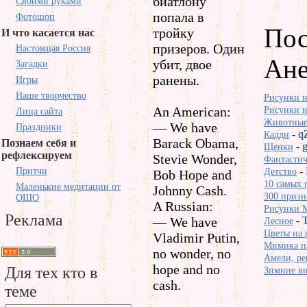
биатлону
Своими руками
попала в
Фотошоп
Пос
тройку
И что касается нас
призеров. Один
Настоящая Россия
Ане
убит, двое
Загадки
ранены.
Игры
Наше творчество
Рисунки н
An American:
Рисунки н
Лица сайта
Животные 
— We have
Праздники
-
q
Кадди
Barack Obama,
Познаем себя и
-
Щенки
рефлексируем
Stevie Wonder,
Фантастич
-
Притчи
Детство
Bob Hope and
10 самых п
Маленькие медитации от
Johnny Cash.
300 призн
ОШО
A Russian:
Рисунки M
Реклама
— We have
-
Лесное
Цветы на р
Vladimir Putin,
Мимика па
no wonder, no
Амели, ре
hope and no
Для тех кто в
Зимние ви
cash.
теме