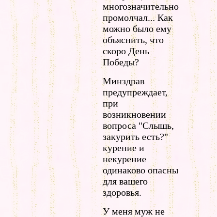
многозначительно
промолчал... Как
можно было ему
объяснить, что
скоро День
Победы?
Минздрав
предупреждает,
при
возникновении
вопроса "Слышь,
закурить есть?"
курение и
некурение
одинаково опасны
для вашего
здоровья.
У меня муж не