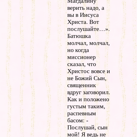
Магдалину
верить надо, а
вы в Иисуса
Христа. Вот
послушайте…».
Батюшка
молчал, молчал,
но когда
миссионер
сказал, что
Христос вовсе и
не Божий Сын,
священник
вдруг заговорил.
Как и положено
густым таким,
распевным
басом: -
Послушай, сын
мой! Я ведь не