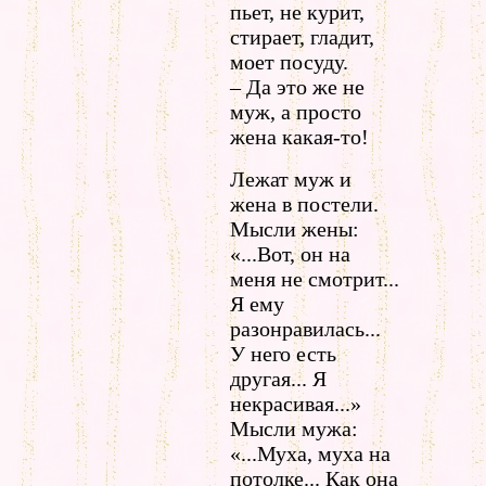
пьет, не курит,
стирает, гладит,
моет посуду.
– Да это же не
муж, а просто
жена какая-то!
Лежат муж и
жена в постели.
Мысли жены:
«...Вот, он на
меня не смотрит...
Я ему
разонравилась...
У него есть
другая... Я
некрасивая...»
Мысли мужа:
«...Муха, муха на
потолке... Как она