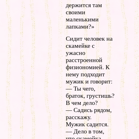
держится там
своими
маленькими
лапками?»
Сидит человек на
скамейке с
ужасно
расстроенной
физиономией. К
нему подходит
мужик и говорит:
— Ты чего,
браток, грустишь?
В чем дело?
— Садись рядом,
расскажу.
Мужик садится.
— Дело в том,
что скамейка