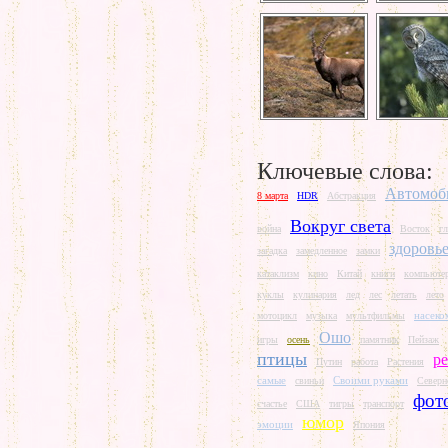
Ключевые слова:
Автомоб
8 марта
HDR
Абстракция
Вокруг света
война
Восток
гл
здоровь
загадка
замедленное
замки
катаклизм
кино
Китай
книги
компьюте
куклы
кулинария
лед
лес
летать
лето
насеко
мотоцикл
музыка
мультфильмы
Ошо
игры
осень
памятник
Пейзаж
птицы
р
Путин
работа
Растения
самые
Своими руками
свиньи
Северн
фот
счастье
США
тигры
транспорт
юмор
эмоции
Япония