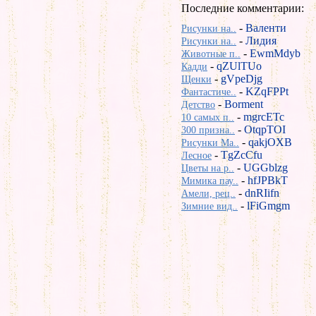
Последние комментарии:
-
Валенти
Рисунки на..
-
Лидия
Рисунки на..
-
EwmMdyb
Животные п..
-
qZUlTUo
Кадди
-
gVpeDjg
Щенки
-
KZqFPPt
Фантастиче..
-
Borment
Детство
-
mgrcETc
10 самых п..
-
OtqpTOI
300 призна..
-
qakjOXB
Рисунки Ma..
-
TgZcCfu
Лесное
-
UGGblzg
Цветы на р..
-
hfJPBkT
Мимика пау..
-
dnRIifn
Амели, рец..
-
lFiGmgm
Зимние вид..