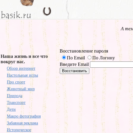
А тем
Восстановление пароля
Наша жизнь и все что
По Email
По Логину
вокруг нас.
Введите Email
Обзор интернет
Настольные игры
Про спорт
Животный мир
Природа
Транспорт
Дети
Макро фотография
Забавная реклама
Историческое