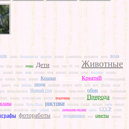
или
вода
Архитектура
ассорти
Аниме
бодиарт
в миниатюре
велосипеды
видео
Животные
Дети
аза
горы
деньги
дерево
дикие
дом
ДР
еда
е
зима
картинки
зеленый
Земля
игрушки
игры
интернет
история
камни
картины
Красота
КреатиВ
Кошки
ры
корабли
космос
котенок
крупным планом
люди
любовь
лошадь
луна
макромир
медведь
метро
мода
море
Москва
мосты
обои
Новый год
мое
Необычные фото
обезьяны
обман зрения
огонь
Олимпийские
Природа
праздники
Питер
плакаты
подводный мир
портрет
президент
Профессии
рисунки
еклама
Ретро Фото
рыбы
религия
рождение
Россия
рыбалка
самолет
СССР
снег
собаки
спорт
ое сияние
скульптуры
солнце
социальная реклама
страхи
фотоработы
ографы
цветы
художники
Холод
цвет
человек