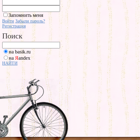
Запомнить меня
Войти
Забыли пароль?
Регистрация
Поиск
на basik.ru
на
Я
andex
НАЙТИ