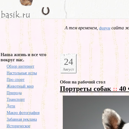
А тем временем,
сайта жд
форум
Наша жизнь и все что
24
вокруг нас.
Обзор интернет
Август
Настольные игры
Про спорт
Обои на рабочий стол
Животный мир
Портреты собак
::
40 
Природа
Транспорт
Дети
Макро фотография
Забавная реклама
Историческое