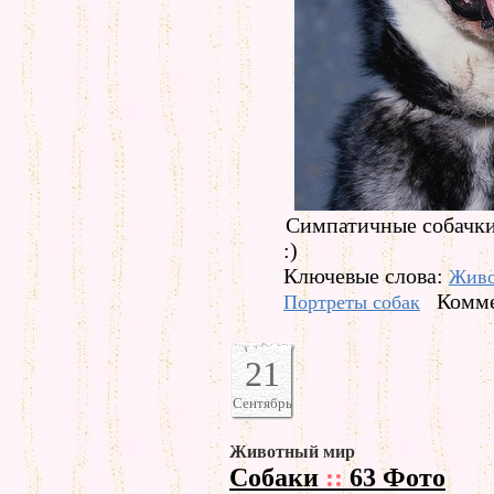
Симпатичные собачк
:)
Ключевые слова:
Живо
Комме
Портреты собак
21
Сентябрь
Животный мир
Собаки
::
63 Фото