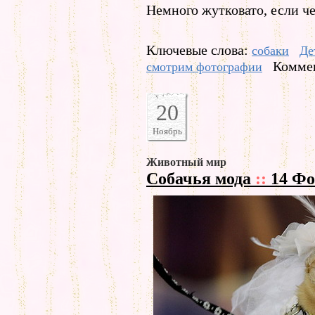
Немного жутковато, если че
Ключевые слова:
собаки
Де
Коммен
смотрим фотографии
20
Ноябрь
Животный мир
Собачья мода
::
14 Фо