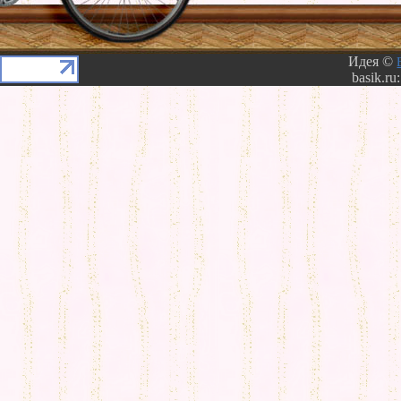
Идея ©
basik.ru