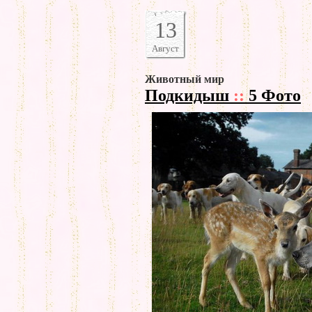
13
Август
Животный мир
Подкидыш
::
5 Фото