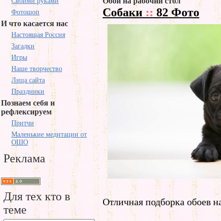
Обои на рабочий стол
Своими руками
Собаки
::
82 Фото
Фотошоп
И что касается нас
Настоящая Россия
Загадки
Игры
Наше творчество
Лица сайта
Праздники
Познаем себя и
рефлексируем
Притчи
Маленькие медитации от
ОШО
Реклама
Для тех кто в
Отличная подборка обоев на
теме