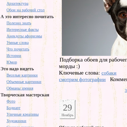
Архитектура
Обои на рабочий стол
А это интересно почитать
Полезно знать
Интересные факты
Анекдоты афоризмы
Умные слова
Что почитать
Истории
Подборка обоев для рабоче
Юмор
морды :)
Это надо видеть
Ключевые слова:
собаки
Веселые картинки
Коммен
смотрим фотографии
Объемные картинки
Обманы зрения
З
Творческая мастерская
Фото
29
Бодиарт
Уличные креативы
Ноябрь
Художники