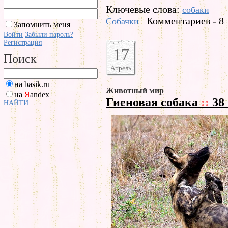
Ключевые слова:
собаки
Комментариев - 8
Собачки
Запомнить меня
Войти
Забыли пароль?
Регистрация
17
Поиск
Апрель
на basik.ru
Животный мир
на
Я
andex
Гиеновая собака
::
38
НАЙТИ