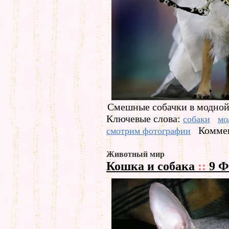
Смешные собачки в модной
Ключевые слова:
собаки
мо
Коммен
смотрим фотографии
Животный мир
Кошка и собака
::
9 Ф