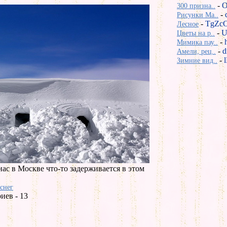
-
O
300 призна..
-
Рисунки Ma..
-
TgZcC
Лесное
-
U
Цветы на р..
-
Мимика пау..
-
d
Амели, рец..
-
Зимние вид..
нас в Москве что-то задерживается в этом
снег
иев - 13