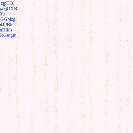
tqpTOI
qakjOXB
fu
GGblzg
hfJPBkT
nRIifn
lFiGmgm