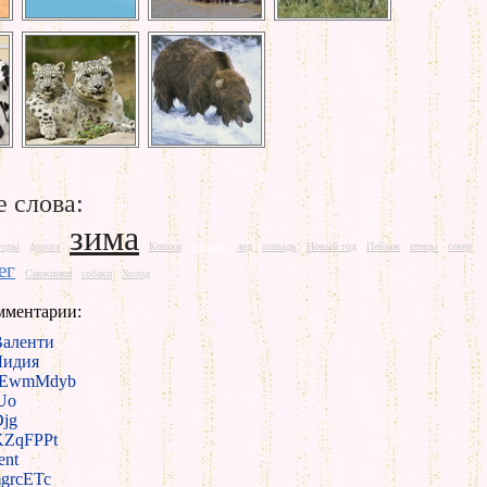
 слова:
зима
горы
дорога
Кошки
Красота
лед
лошадь
Новый год
Пейзаж
птицы
север
ег
Снежинки
собаки
Холод
мментарии:
Валенти
Лидия
EwmMdyb
Uo
jg
KZqFPPt
ent
grcETc