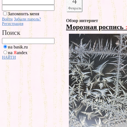
4
Февраль
Запомнить меня
Войти
Забыли пароль?
Обзор интернет
Регистрация
Морозная роспись
Поиск
на basik.ru
на
Я
andex
НАЙТИ