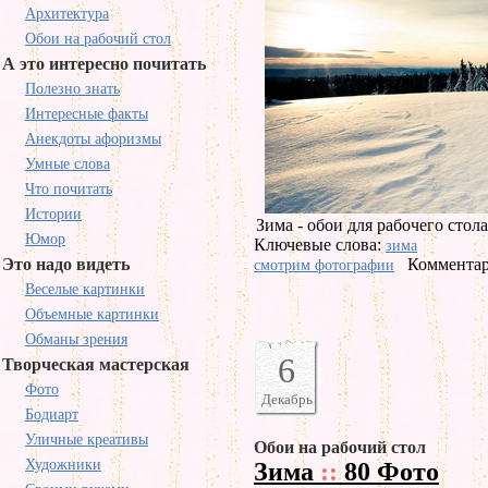
Архитектура
Обои на рабочий стол
А это интересно почитать
Полезно знать
Интересные факты
Анекдоты афоризмы
Умные слова
Что почитать
Истории
Зима - обои для рабочего стола
Юмор
Ключевые слова:
зима
Это надо видеть
Комментар
смотрим фотографии
Веселые картинки
Объемные картинки
Обманы зрения
6
Творческая мастерская
Фото
Декабрь
Бодиарт
Уличные креативы
Обои на рабочий стол
Художники
Зима
::
80 Фото