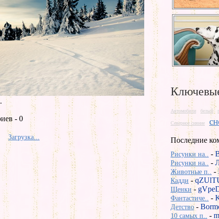
Ключевые
.
Автомобили
белый
иев - 0
сн
Северное сияние
Загрузка...
Последние ко
-
Рисунки на..
-
Рисунки на..
-
Животные п..
-
qZUlT
Кадди
-
gVpeD
Щенки
-
Фантастиче..
-
Borm
Детство
-
m
10 самых п..