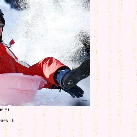
е =)
иев - 6