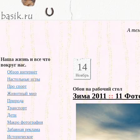
А тем
Наша жизнь и все что
14
вокруг нас.
Обзор интернет
Ноябрь
Настольные игры
Про спорт
Обои на рабочий стол
Животный мир
Зима 2011
::
11 Фот
Природа
Транспорт
Дети
Макро фотография
Забавная реклама
Историческое