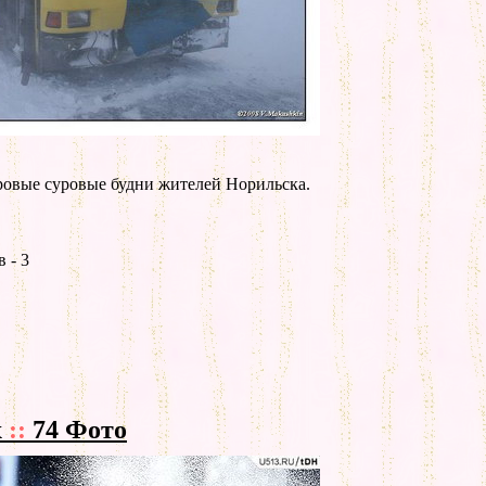
ровые суровые будни жителей Норильска.
 - 3
х
::
74 Фото