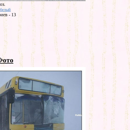
оз.
белый
иев - 13
Фото