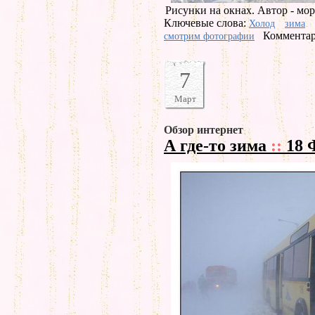
Рисунки на окнах. Автор - мор
Ключевые слова:
Холод
зима
Комментар
смотрим фотографии
7
Март
Обзор интернет
А где-то зима
::
18 