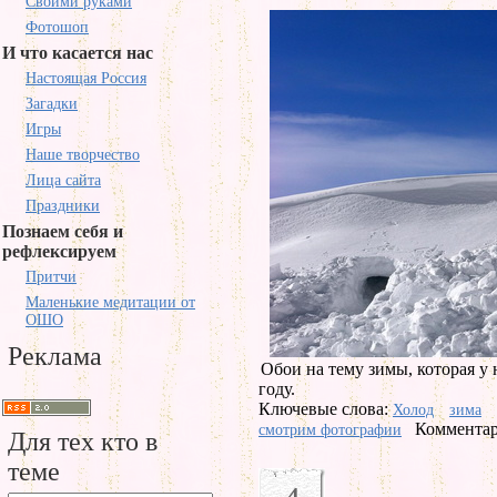
Своими руками
Фотошоп
И что касается нас
Настоящая Россия
Загадки
Игры
Наше творчество
Лица сайта
Праздники
Познаем себя и
рефлексируем
Притчи
Маленькие медитации от
ОШО
Реклама
Обои на тему зимы, которая у 
году.
Ключевые слова:
Холод
зима
Комментар
смотрим фотографии
Для тех кто в
теме