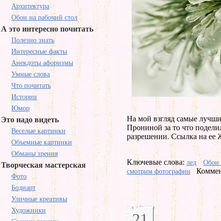
Архитектура
Обои на рабочий стол
А это интересно почитать
Полезно знать
Интересные факты
Анекдоты афоризмы
Умные слова
Что почитать
Истории
Юмор
На мой взгляд самые лучши
Это надо видеть
Прониной за то что подели
Веселые картинки
разрешении. Ссылка на ее 
Объемные картинки
Обманы зрения
Ключевые слова:
лед
Обои
Творческая мастерская
Коммен
смотрим фотографии
Фото
Бодиарт
Уличные креативы
Художники
21