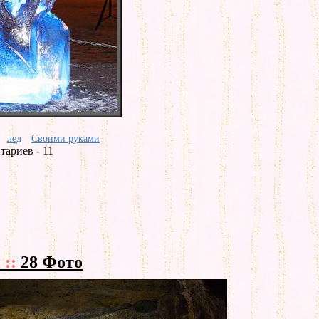
лед
Своими руками
ариев - 11
ы
::
28 Фото