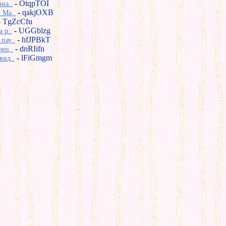
-
OtqpTOI
на..
-
qakjOXB
 Ma..
-
TgZcCfu
-
UGGblzg
 р..
-
hfJPBkT
пау..
-
dnRIifn
рец..
-
lFiGmgm
вид..