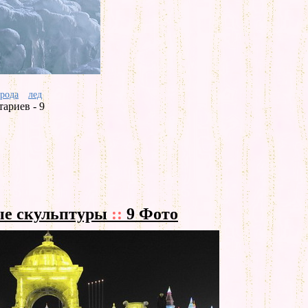
рода
лед
ариев - 9
ые скульптуры
::
9 Фото