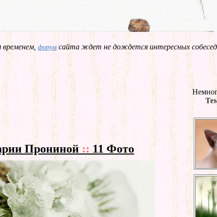
 временем,
сайта ждет не дождется интересных собесед
форум
Немног
Тем
арии Прониной
::
11 Фото