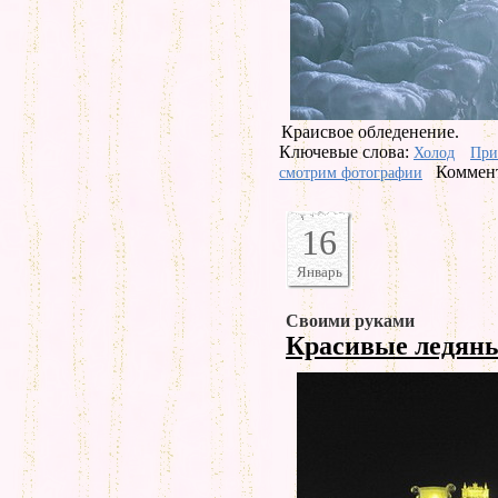
Краисвое обледенение.
Ключевые слова:
Холод
При
Коммент
смотрим фотографии
16
Январь
Своими руками
Красивые ледян