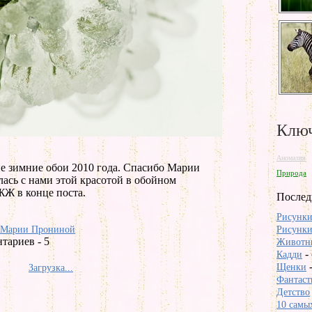
Ключ
Аномалия
е зимние обои 2010 года. Спасибо Марии
Природа
лась с нами этой красотой в обойном
ЖЖ в конце поста.
Послед
Рисунки
 Марии Прониной
Рисунки
тариев - 5
Животны
-
Кадди
Щенки
Загрузка...
Фантаст
Детство
10 самых