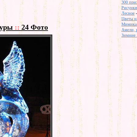
300 приз
Рисунки
Лесное
Цветы на
Мимика 
туры
::
24 Фото
Амели, 
Зимние 