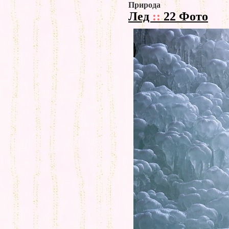
Природа
Лед
::
22 Фото