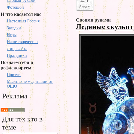
Своими руками
Апрель
Фотошоп
И что касается нас
Своими руками
Настоящая Россия
Ледяные скульп
Загадки
Игры
Наше творчество
Лица сайта
Праздники
Познаем себя и
рефлексируем
Притчи
Маленькие медитации от
ОШО
Реклама
Для тех кто в
теме