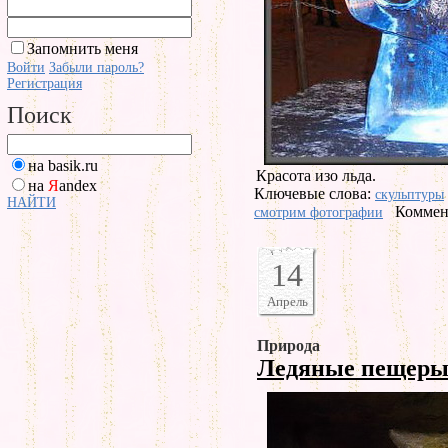
Запомнить меня
Войти
Забыли пароль?
Регистрация
Поиск
на basik.ru
Красота изо льда.
на
Я
andex
Ключевые слова:
скульптуры
НАЙТИ
Коммент
смотрим фотографии
14
Апрель
Природа
Ледяные пещер