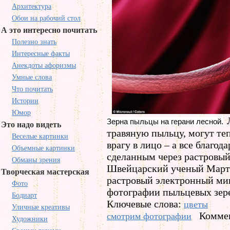
Архитектура
Обои на рабочий стол
А это интересно почитать
Полезно знать
Интересные факты
Анекдоты афоризмы
Умные слова
Что почитать
Истории
Юмор
Зерна пыльцы на герани лесной.
Это надо видеть
травяную пыльцу, могут те
Веселые картинки
врагу в лицо – а все благо
Объемные картинки
сделанным через растровы
Обманы зрения
Швейцарский ученый Марти
Творческая мастерская
растровый электронный мик
Фото
фотографии пыльцевых зерен
Бодиарт
Ключевые слова:
цветы
Уличные креативы
Коммен
смотрим фотографии
Художники