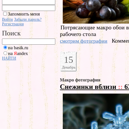
Запомнить меня
Войти
Забыли пароль?
Регистрация
Потрясающие макро обои в
Поиск
рабочего стола
Коммен
смотрим фотографии
на basik.ru
на
Я
andex
15
НАЙТИ
Декабрь
Макро фотография
Снежинки вблизи
::
6