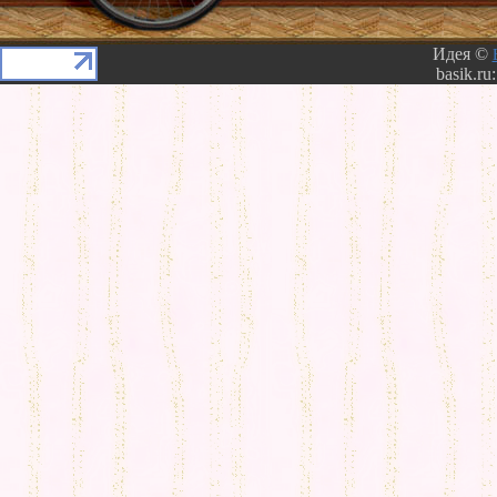
Идея ©
basik.ru