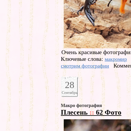
Очень красивые фотографи
Ключевые слова:
макромир
Коммен
смотрим фотографии
28
Сентябрь
Макро фотография
Плесень
::
62 Фото