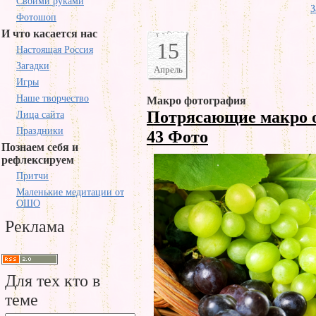
Своими руками
З
Фотошоп
И что касается нас
15
Настоящая Россия
Загадки
Апрель
Игры
Наше творчество
Макро фотография
Потрясающие макро о
Лица сайта
Праздники
43 Фото
Познаем себя и
рефлексируем
Притчи
Маленькие медитации от
ОШО
Реклама
Для тех кто в
теме