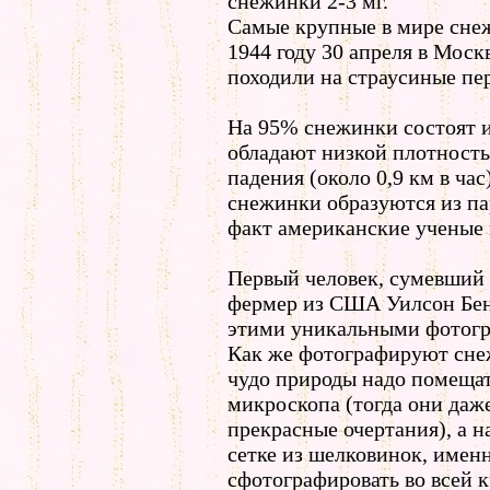
снежинки 2-3 мг.
Самые крупные в мире сне
1944 году 30 апреля в Моск
походили на страусиные пер
На 95% снежинки состоят из
обладают низкой плотност
падения (около 0,9 км в ча
снежинки образуются из па
факт американские ученые п
Первый человек, сумевший
фермер из США Уилсон Бентл
этими уникальными фотогра
Как же фотографируют снеж
чудо природы надо помещат
микроскопа (тогда они даже
прекрасные очертания), а н
сетке из шелковинок, имен
сфотографировать во всей к