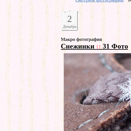
2
Декабрь
Макро фотография
Снежинки
::
31 Фото