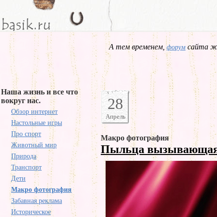
А тем временем,
сайта жд
форум
Наша жизнь и все что
28
вокруг нас.
Обзор интернет
Апрель
Настольные игры
Про спорт
Макро фотография
Животный мир
Пыльца вызывающая
Природа
Транспорт
Дети
Макро фотография
Забавная реклама
Историческое