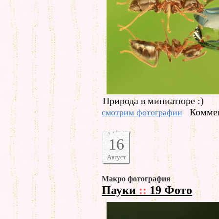
Природа в миниатюре :)
Коммен
смотрим фотографии
16
Август
Макро фотография
Пауки
::
19 Фото