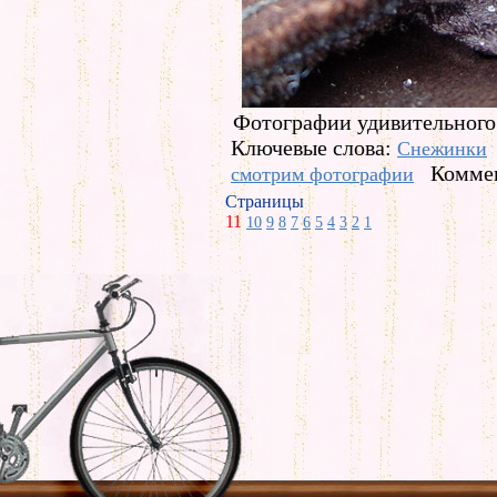
Фотографии удивительного
Ключевые слова:
Снежинки
Коммен
смотрим фотографии
Страницы
11
10
9
8
7
6
5
4
3
2
1