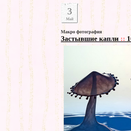
3
Май
Макро фотография
Застывшие капли
::
1