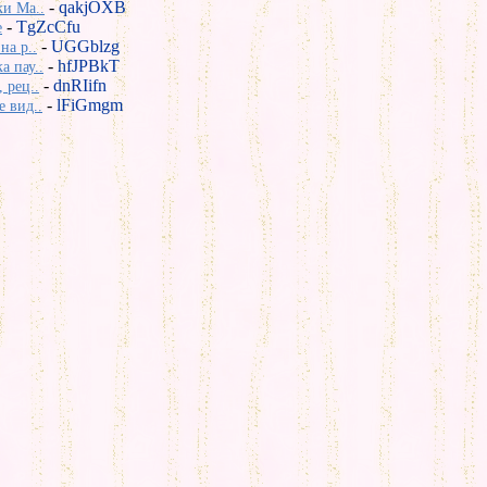
-
qakjOXB
и Ma..
-
TgZcCfu
е
-
UGGblzg
на р..
-
hfJPBkT
 пау..
-
dnRIifn
 рец..
-
lFiGmgm
 вид..