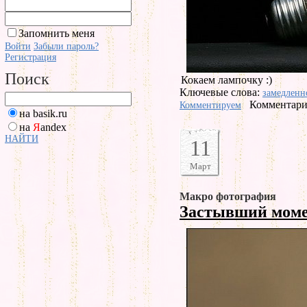
Запомнить меня
Войти
Забыли пароль?
Регистрация
Поиск
Кокаем лампочку :)
Ключевые слова:
замедленн
Комментарие
Комментируем
на basik.ru
на
Я
andex
НАЙТИ
11
Март
Макро фотография
Застывший мом