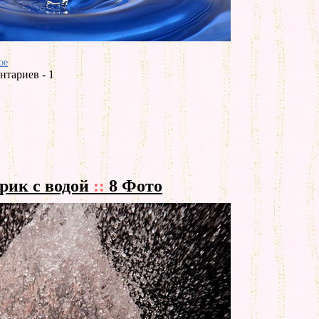
ое
нтариев - 1
рик с водой
::
8 Фото