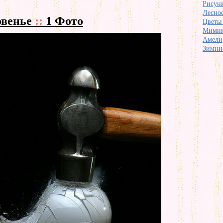
Рисунк
Лесно
овенье
::
1 Фото
Цветы 
Мимика
Амели,
Зимние