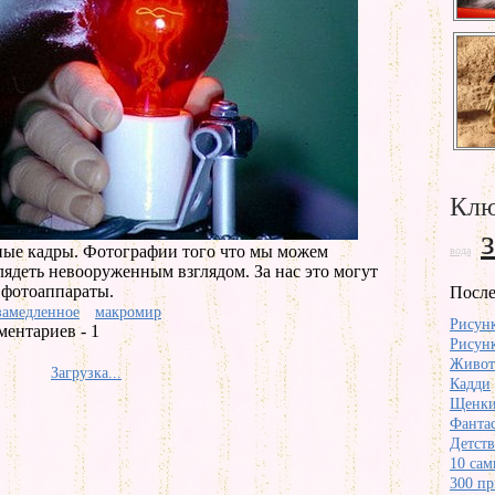
Клю
ные кадры. Фотографии того что мы можем
вода
лядеть невооруженным взглядом. За нас это могут
 фотоаппараты.
После
замедленное
макромир
Рисунк
ентариев - 1
Рисунк
Живот
Загрузка...
Кадди
Щенк
Фантас
Детст
10 сам
300 пр