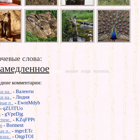
чевые слова:
замедленное
Красота
макромир
оружие
фотоработы
дние комментарии:
-
Валенти
и на..
-
Лидия
и на..
-
EwmMdyb
ные п..
-
qZUlTUo
-
gVpeDjg
и
-
KZqFPPt
тиче..
-
Borment
во
-
mgrcETc
ых п..
-
OtqpTOI
изна..