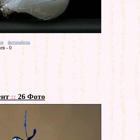
ое
фотоработы
в - 0
ент
::
26 Фото