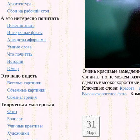
Архитектура
Обои на рабочий стол
А это интересно почитать
Полезно знать
Интересные факты
Анекдоты афоризмы
Умные слова
Что почитать
Истории
Юмор
Очень красивые замедлен
Это надо видеть
увидить, но не можем разг
сделать высокоскоростные
Веселые картинки
Ключевые слова:
Красота
Объемные картинки
Комм
Высокоскоростное фото
Обманы зрения
Творческая мастерская
Фото
Бодиарт
31
Уличные креативы
Март
Художники