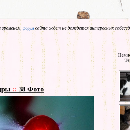
 временем,
сайта ждет не дождется интересных собесед
форум
Немно
Те
адры
::
38 Фото