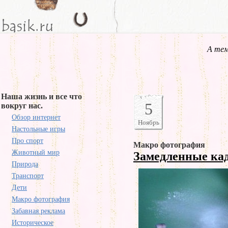
А тем
Наша жизнь и все что
5
вокруг нас.
Обзор интернет
Ноябрь
Настольные игры
Про спорт
Макро фотография
Животный мир
Замедленные к
Природа
Транспорт
Дети
Макро фотография
Забавная реклама
Историческое