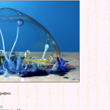
графии.
ое