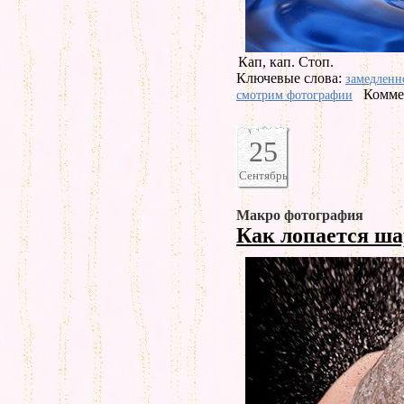
Кап, кап. Стоп.
Ключевые слова:
замедленн
Комме
смотрим фотографии
25
Сентябрь
Макро фотография
Как лопается ша