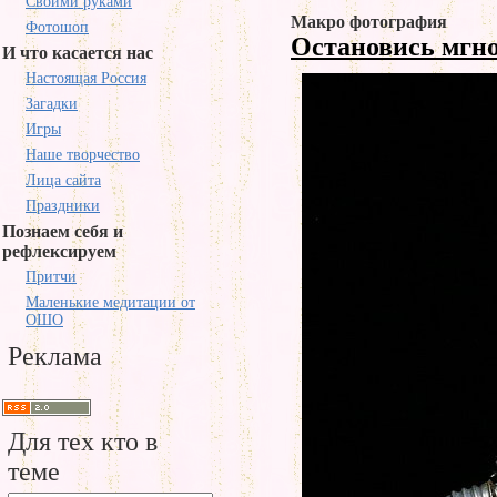
Своими руками
Макро фотография
Фотошоп
Остановись мгн
И что касается нас
Настоящая Россия
Загадки
Игры
Наше творчество
Лица сайта
Праздники
Познаем себя и
рефлексируем
Притчи
Маленькие медитации от
ОШО
Реклама
Для тех кто в
теме