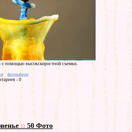
 с помощью высокскоростной съемки.
ое
фотоработы
тариев - 0
овенье
::
50 Фото