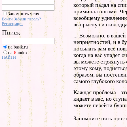
который падал на спи
приминал ногами. Чер
Запомнить меня
всеобщему удивлению,
Войти
Забыли пароль?
выпрыгнул из колодц
Регистрация
Поиск
... Возможно, в ваше
неприятностей, и в б
на basik.ru
посылать вам все новы
на
Я
andex
когда на вас упадет о
НАЙТИ
вы можете стряхнуть 
этому кому, поднятьс
образом, вы постепен
самого глубокого коло
Каждая проблема - эт
кидает в вас, но ступ
можете перейти бурн
Запомните пять прос