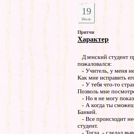
19
Июль
Притчи
Характер
Дзенский студент п
пожаловался:
- Учитель, у меня н
Как мне исправить ег
- У тебя что-то стран
Позволь мне посмотрет
- Но я не могу показа
- А когда ты сможешь
Банкей.
- Все происходит не
студент.
- Тогда, - сделал выв