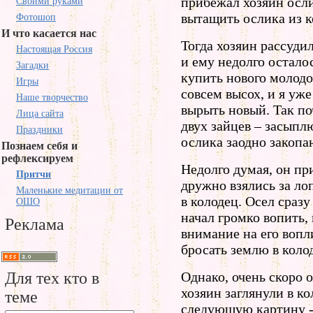
прибежал хозяин осли
Своими руками
вытащить ослика из 
Фотошоп
И что касается нас
Тогда хозяин рассудил
Настоящая Россия
и ему недолго осталос
Загадки
купить нового молодо
Игры
совсем высох, и я уже
Наше творчество
вырыть новый. Так по
Лица сайта
двух зайцев – засыплю
Праздники
ослика заодно закопа
Познаем себя и
рефлексируем
Недолго думая, он при
Притчи
дружно взялись за ло
Маленькие медитации от
в колодец. Осел сразу
ОШО
начал громко вопить,
Реклама
внимание на его вопл
бросать землю в коло
Для тех кто в
Однако, очень скоро 
хозяин заглянули в ко
теме
следующую картину -