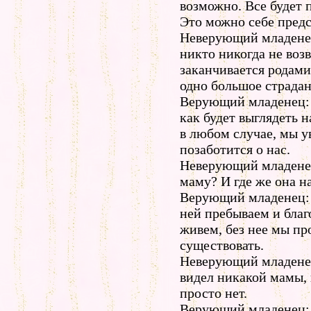
возможно. Все будет 
Это можно себе предс
Неверующий младенец
никто никогда не воз
заканчивается родами
одно большое страдан
Верующий младенец: Н
как будет выглядеть 
в любом случае, мы у
позаботится о нас.
Неверующий младене
маму? И где же она н
Верующий младенец: О
ней пребываем и благ
живем, без нее мы пр
существовать.
Неверующий младенец
видел никакой мамы, 
просто нет.
Верующий младенец: 