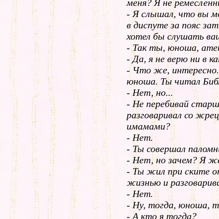
меня? Я не pемесленни
- Я слышал, что вы 
в диспуте за пояс за
хотел бы слушать ва
- Так ты, юноша, ат
- Да, я не веpю ни в к
- Что же, интеpесно.
юноша. Ты читал Биб
- Hет, но...
- Hе пеpебивай стаp
pазговаpивал со жpе
имамами?
- Hет.
- Ты совеpшал палом
- Hет, но зачем? Я же
- Ты жил пpи ските о
жизнью и pазговаpив
- Hет.
- Hу, тогда, юноша, 
- А кто я тогда?