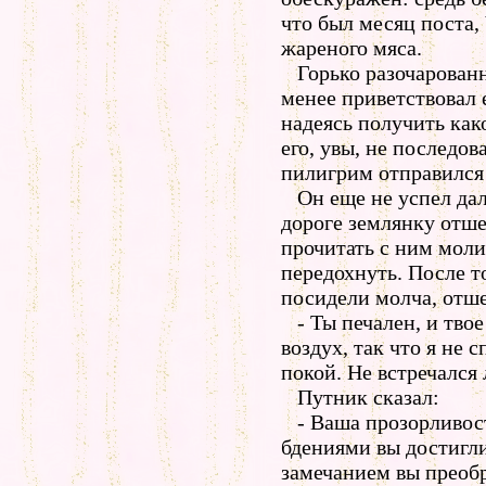
что был месяц поста,
жареного мяса.
Горько разочарованн
менее приветствовал е
надеясь получить как
его, увы, не последов
пилигрим отправился
Он еще не успел дале
дороге землянку отше
прочитать с ним мол
передохнуть. После то
посидели молча, отш
- Ты печален, и твое
воздух, так что я не 
покой. Не встречался
Путник сказал:
- Ваша прозорливост
бдениями вы достигл
замечанием вы преоб