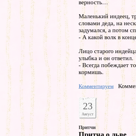
верность…
Маленький индеец, т
словами деда, на нес
задумался, а потом с
- А какой волк в кон
Лицо старого индейца
улыбка и он ответил.
- Всегда побеждает то
кормишь.
Коммен
Комментируем
23
Август
Притчи
Притча о льве