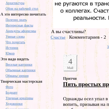
Архитектура
Обои на рабочий стол
А это интересно почитать
Полезно знать
Интересные факты
А вы счастливы?
Анекдоты афоризмы
Комментариев - 2
Умные слова
Счастье
Что почитать
З
Истории
Юмор
Это надо видеть
4
Веселые картинки
Май
Объемные картинки
Обманы зрения
Притчи
Творческая мастерская
Пять простых п
Фото
Бодиарт
Однажды осел упал в 
Уличные креативы
вопить, призывая на 
Художники