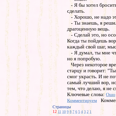
- Я бы хотел бросить
сделать.
- Хорошо, не надо эт
- Ты знаешь, я реши
драгоценную вещь.
- Сделай это, но осо
Когда ты пойдешь воро
каждый свой шаг, мыс
- Я думал, ты мне чт
но я попробую.
Через некоторое вре
старцу и говорит: "Т
смог украсть. И не по
самый лучший вор, но
тем, что делаю, я не с
Ключевые слова:
Ошо
Коммен
Комментируем
Страницы
12
11
10
9
8
7
6
5
4
3
2
1