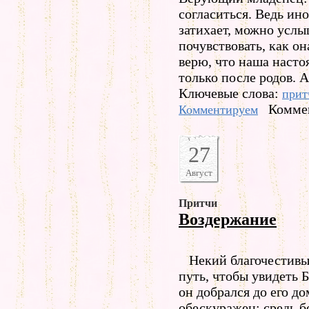
согласиться. Ведь ино
затихает, можно услыш
почувствовать, как он
верю, что наша насто
только после родов. А
Ключевые слова:
прит
Коммен
Комментируем
27
Август
Притчи
Воздержание
Некий благочестивый
путь, чтобы увидеть 
он добрался до его до
обескуражен: средь бе