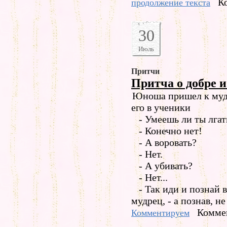
К
продолжение текста
30
Июль
Притчи
Притча о добре и
Юноша пришел к муд
его в ученики
- Умеешь ли ты лгать
- Конечно нет!
- А воровать?
- Нет.
- А убивать?
- Нет...
- Так иди и познай в
мудрец, - а познав, не
Коммен
Комментируем