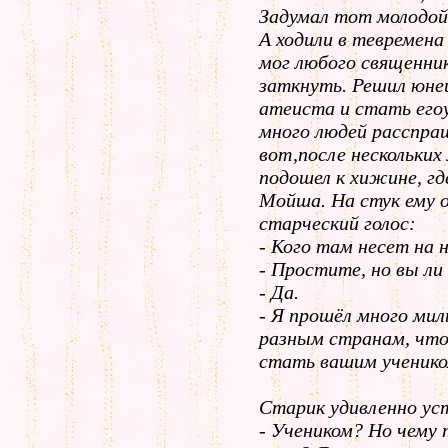
Задумал тот молодой
А ходили в тевремена
мог любого священник
заткнуть. Решил юне
атеиста и стать егоу
много людей pасспpа
вот,после нескольких
подошел к хижине, гд
Мойша. Hа стук ему
старческий голос:
- Кого там несет на н
- Пpостите, но вы л
- Да.
- Я пpошёл много мил
pазным стpанам, что
стать вашим ученико
Стаpик удивленно ус
- Учеником? Hо чему