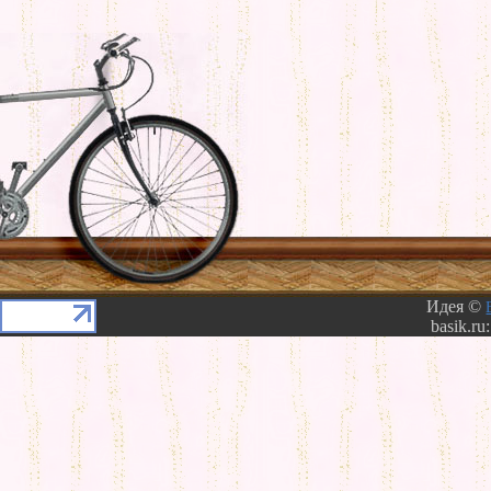
Идея ©
basik.ru