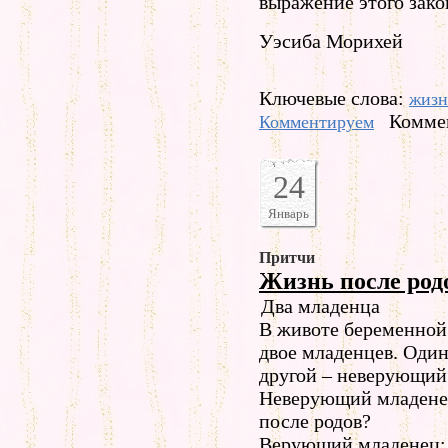
выражение этого зако
Уэсиба Морихей
Ключевые слова:
жизн
Коммен
Комментируем
24
Январь
Притчи
Жизнь после род
Два младенца
В животе беременной
двое младенцев. Один
другой – неверующий
Неверующий младенец
после родов?
Верующий младенец: 