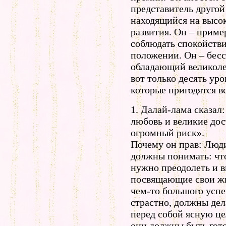
представитель другой
находящийся на высо
развития. Он – приме
соблюдать спокойств
положении. Он – бес
обладающий великол
вот только десять ур
которые пригодятся вс
1. Далай-лама сказал
любовь и великие дос
огромный риск».
Почему он прав: Люди
должны понимать: чт
нужно преодолеть и 
посвящающие свои жи
чем-то большого успе
страстно, должны дел
перед собой ясную цел
они должны быть готов