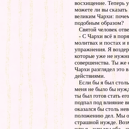
восхищение. Теперь у
можете ли вы сказать 
великим Чархи: почем
подобным образом?
Святой человек отве
- С Чархи всё в поря
молитвах и постах и
упражнения. Я возде
которые уже не нужны
совершенства. Ты же 
Чархи разглядел это в
действиями.
Если бы я был столь 
меня не было бы нужд
ты был готов стать ег
подпал под влияние в
оказался бы столь не
положению дел. Мы оба
страшной нужде. Воз
или я - или мы оба - 