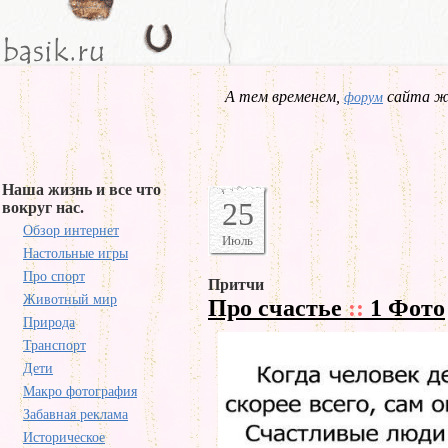
А тем временем,
сайта жд
форум
Наша жизнь и все что
25
вокруг нас.
Обзор интернет
Июль
Настольные игры
Про спорт
Притчи
Животный мир
Про счастье
::
1 Фото
Природа
Транспорт
Дети
Макро фотография
Забавная реклама
Историческое