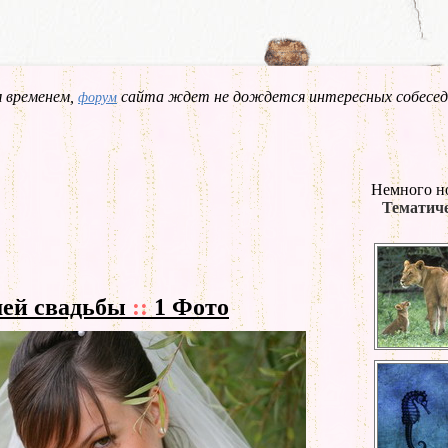
 временем,
сайта ждет не дождется интересных собесед
форум
Немного н
Тематиче
шей свадьбы
::
1 Фото