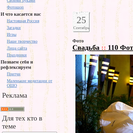
Своими руками
Фотошоп
И что касается нас
25
Настоящая Россия
Загадки
Сентябрь
Игры
Фото
Наше творчество
Свадьба
::
110 Фот
Лица сайта
Праздники
Познаем себя и
рефлексируем
Притчи
Маленькие медитации от
ОШО
Реклама
Для тех кто в
теме