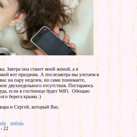
а. Завтра она станет моей женой, а я
акой вот праздник. А послезавтра мы улетаем в
вас на пару неделек, но сами понимаете,
ное двухнедельного отсутствия. Постараюсь
уда, если в гостинице будет WiFi. Обещаю
го берега крыма :)
ара и Сергей, который Bas.
ьба
любовь
- 22