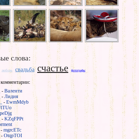
ые слова:
счастье
свадьба
любовь
фотографы
 комментарии:
-
Валенти
.
-
Лидия
.
-
EwmMdyb
.
UlTUo
peDjg
-
KZqFPPt
.
rment
-
mgrcETc
-
OtqpTOI