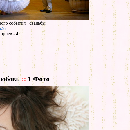
ого события - свадьбы.
ьба
ариев - 4
Любовь
::
1 Фото