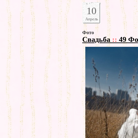
10
Апрель
Фото
Свадьба
::
49 Фо