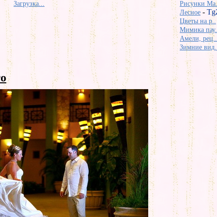
Загрузка...
Рисунки Ma.
-
Tg
Лесное
Цветы на р..
Мимика пау.
Амели, рец..
Зимние вид.
о