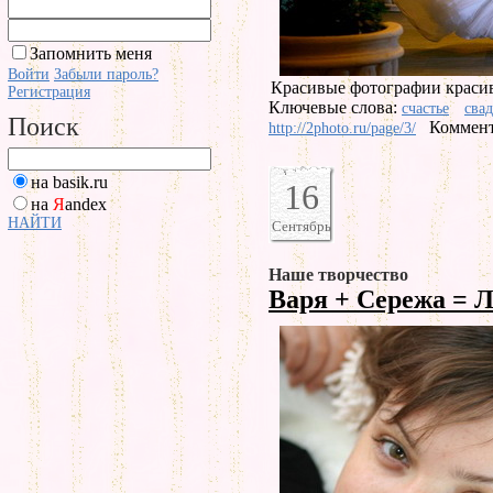
Запомнить меня
Войти
Забыли пароль?
Красивые фотографии красив
Регистрация
Ключевые слова:
счастье
свад
Поиск
Коммент
http://2photo.ru/page/3/
на basik.ru
16
на
Я
andex
НАЙТИ
Сентябрь
Наше творчество
Варя + Сережа = 