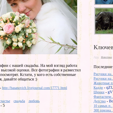
Ключев
Дети
Животные
фии с нашей свадьбы. На мой взгляд работа
Последние
 высокой оценки. Все фотографии я разместил
Рисунки на.
посмотрят. Кстати, у кого есть собственные
Рисунки на.
, давайте общаться :)
Животные п.
-
qZ
 -
Кадди
http://basanovich.livejournal.com/17771.html
-
gV
Щенки
Фантастиче.
-
Bo
счастье
свадьба
любовь
Детство
- 5
10 самых п..
300 призна..