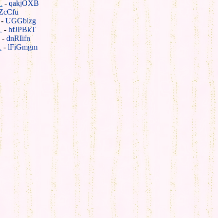
-
qakjOXB
.
ZcCfu
-
UGGblzg
-
hfJPBkT
.
-
dnRIifn
-
lFiGmgm
.