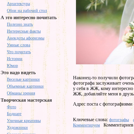
Архитектура
Обои на рабочий стол
А это интересно почитать
Полезно знать
Интересные факты
Анекдоты афоризмы
Умные слова
Что почитать
Истории
Юмор
Это надо видеть
Наконец-то получили фотогра
Веселые картинки
фотографа заслуживает очень
Объемные картинки
у себя в ЖЖ, кому интересно 
Обманы зрения
ЖЖ, добавляйте меня в друзья
Творческая мастерская
Адрес поста с фотографиями
Фото
Бодиарт
Ключевые слова:
фотографы
Уличные креативы
Комментариев 
Комментируем
Художники