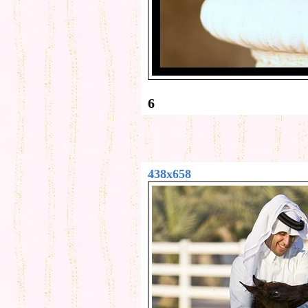
6
438x658