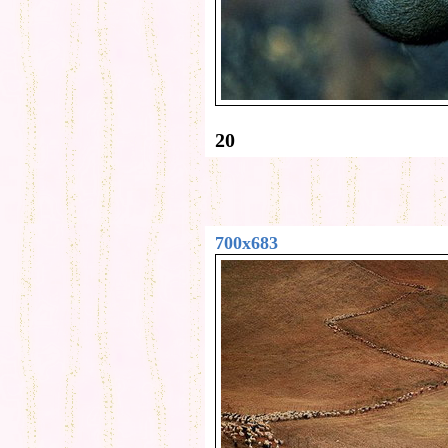
20
700x683