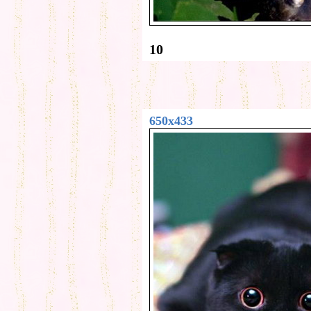
10
650x433