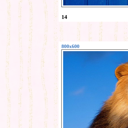
14
800x600