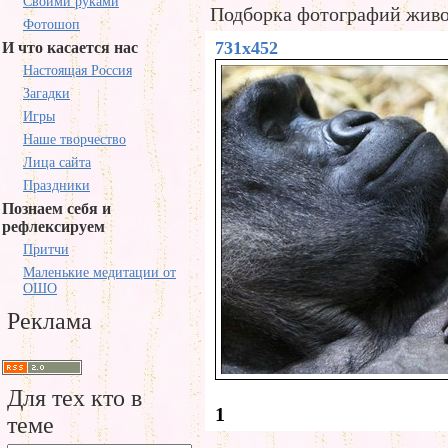
Своими руками
Подборка фотографий живо
Фотошоп
731x452
И что касается нас
Настоящая Россия
Загадки
Игры
Наше творчество
Лица сайта
Праздники
Познаем себя и
рефлексируем
Притчи
Маленькие медитации от
ОШО
Реклама
Для тех кто в
1
теме