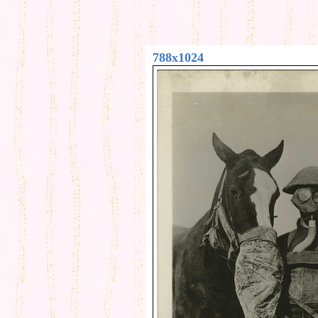
788x1024