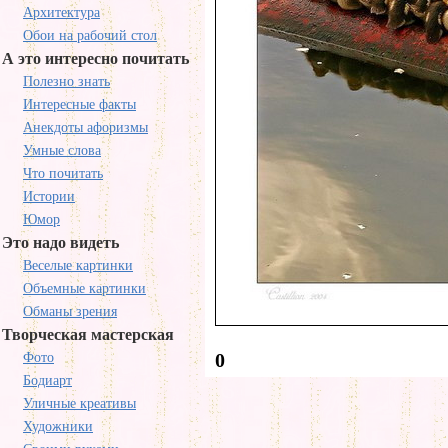
Архитектура
Обои на рабочий стол
А это интересно почитать
Полезно знать
Интересные факты
Анекдоты афоризмы
Умные слова
Что почитать
Истории
Юмор
Это надо видеть
Веселые картинки
Объемные картинки
Обманы зрения
Творческая мастерская
0
Фото
Бодиарт
Уличные креативы
Художники