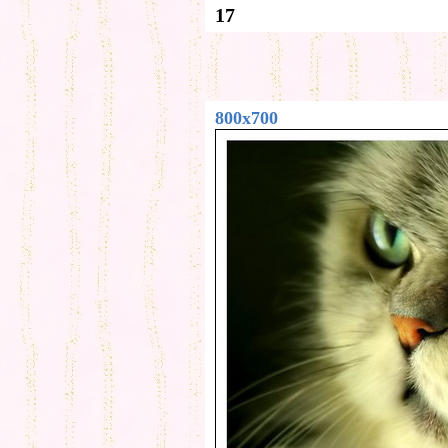
17
800x700