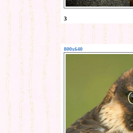
3
800x640