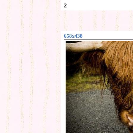
2
658x438