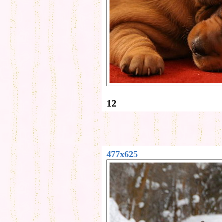
12
477x625