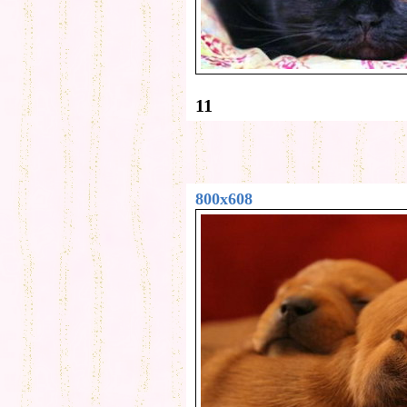
11
800x608