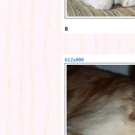
8
612x800