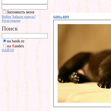
Запомнить меня
600x409
Войти
Забыли пароль?
Регистрация
Поиск
на basik.ru
на
Я
andex
НАЙТИ