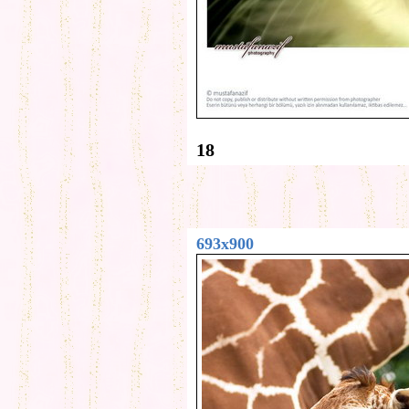
18
693x900