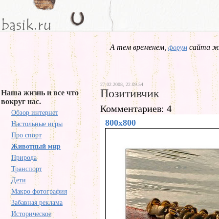
А тем временем,
сайта жд
форум
27.02.2008, 22.09.54
Позитивчик
Наша жизнь и все что
вокруг нас.
Комментариев: 4
Обзор интернет
800x800
Настольные игры
Про спорт
Животный мир
Природа
Транспорт
Дети
Макро фотография
Забавная реклама
Историческое