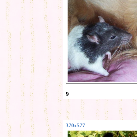
9
370x577