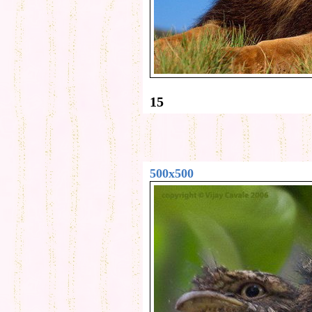
15
500x500