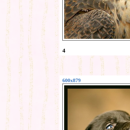
4
600x879