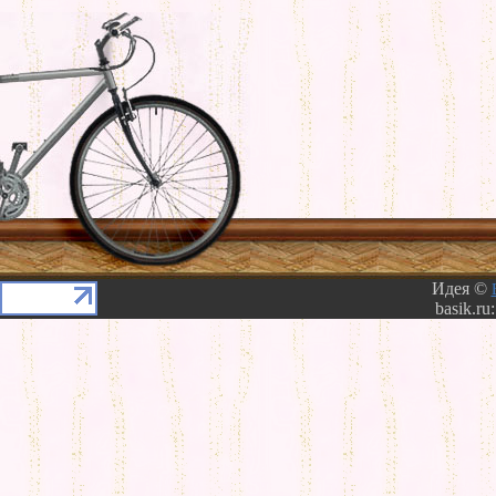
Идея ©
basik.ru