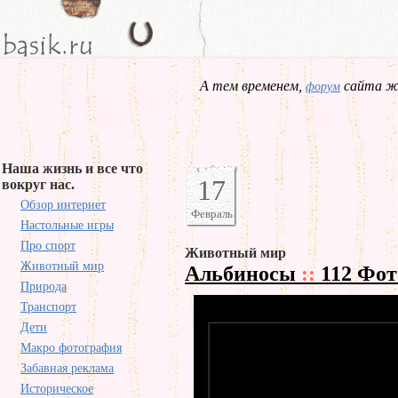
А тем временем,
сайта жд
форум
Наша жизнь и все что
17
вокруг нас.
Обзор интернет
Февраль
Настольные игры
Про спорт
Животный мир
Животный мир
Альбиносы
::
112 Фот
Природа
Транспорт
Дети
Макро фотография
Забавная реклама
Историческое