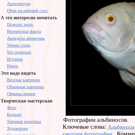
Архитектура
Обои на рабочий стол
А это интересно почитать
Полезно знать
Интересные факты
Анекдоты афоризмы
Умные слова
Что почитать
Истории
Юмор
Это надо видеть
Веселые картинки
Объемные картинки
Обманы зрения
Творческая мастерская
Фото
Бодиарт
Фотографии альбиносов.
Уличные креативы
Ключевые слова:
Альбиносы
Художники
Коммен
смотрим фотографии