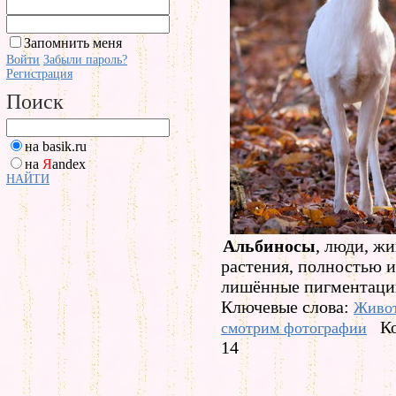
Запомнить меня
Войти
Забыли пароль?
Регистрация
Поиск
на basik.ru
на
Я
andex
НАЙТИ
Альбиносы
, люди, ж
растения, полностью 
лишённые пигментаци
Ключевые слова:
Живо
К
смотрим фотографии
14