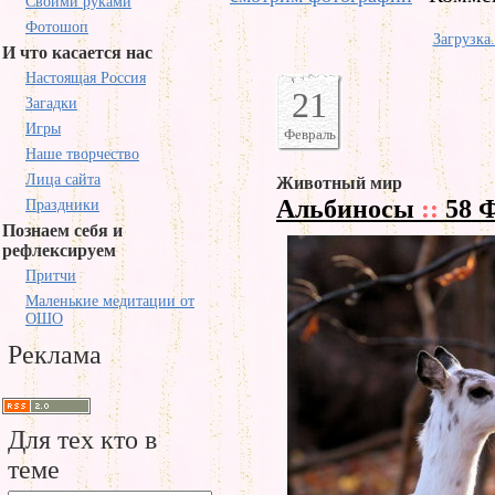
Своими руками
Фотошоп
Загрузка.
И что касается нас
Настоящая Россия
21
Загадки
Игры
Февраль
Наше творчество
Лица сайта
Животный мир
Альбиносы
::
58 
Праздники
Познаем себя и
рефлексируем
Притчи
Маленькие медитации от
ОШО
Реклама
Для тех кто в
теме