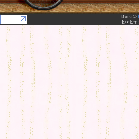
Идея ©
basik.ru