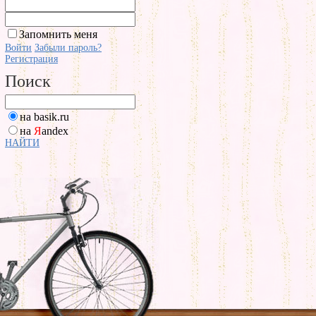
Запомнить меня
Войти
Забыли пароль?
Регистрация
Поиск
на basik.ru
на
Я
andex
НАЙТИ