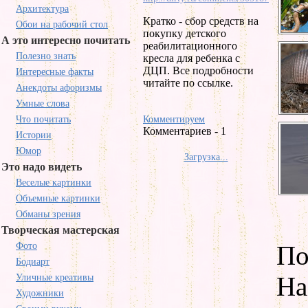
Архитектура
Кратко - сбор средств на
Обои на рабочий стол
покупку детского
А это интересно почитать
реабилитационного
Полезно знать
кресла для ребенка с
ДЦП. Все подробности
Интересные факты
читайте по ссылке.
Анекдоты афоризмы
Умные слова
Что почитать
Комментируем
Комментариев - 1
Истории
Юмор
Загрузка...
Это надо видеть
Веселые картинки
Объемные картинки
Обманы зрения
Творческая мастерская
Фото
По
Бодиарт
На
Уличные креативы
Художники