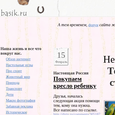
А тем временем,
сайта жд
форум
Наша жизнь и все что
15
вокруг нас.
Не
Обзор интернет
Февраль
Настольные игры
Т
Про спорт
Настоящая Россия
Животный мир
Покупаем
с
Природа
кресло ребенку
Транспорт
Дети
Друзья, началась
Макро фотография
следующая акция помощи
тем, кому она нужна.
Забавная реклама
Все написано по ссылке.
Историческое
http://dirty.ru/comments/305187