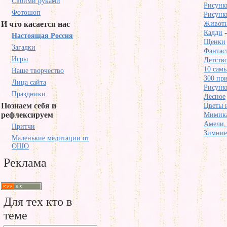
Своими руками
Рисунки
Фотошоп
Рисунки
И что касается нас
Животн
Кадди
Настоящая Россия
Щенки
Загадки
Фантаст
Игры
Детств
10 самы
Наше творчество
300 при
Лица сайта
Рисунк
Праздники
Лесное
Познаем себя и
Цветы н
рефлексируем
Мимика
Амели, 
Притчи
Зимние
Маленькие медитации от
ОШО
Реклама
Для тех кто в
теме