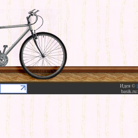
Идея ©
basik.ru