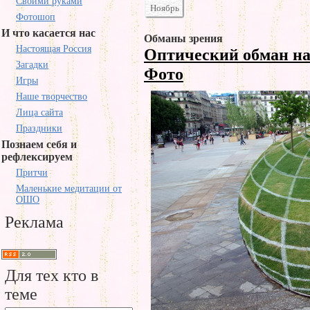
Своими руками
Ноябрь
Фотошоп
И что касается нас
Обманы зрения
Настоящая Россия
Оптический обман на
Загадки
Фото
Игры
Наше творчество
Лица сайта
Праздники
Познаем себя и
рефлексируем
Притчи
Маленькие медитации от
ОШО
Реклама
Для тех кто в
теме