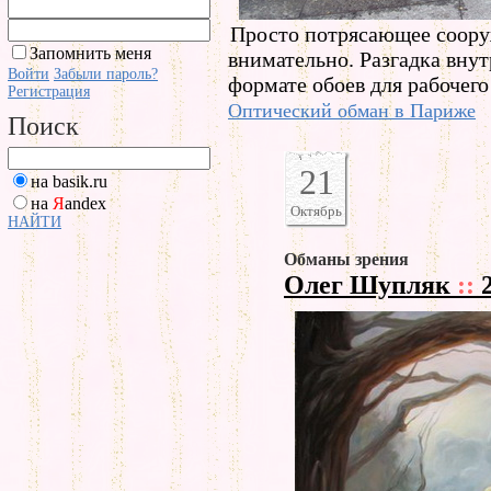
Просто потрясающее соору
Запомнить меня
внимательно. Разгадка внут
Войти
Забыли пароль?
формате обоев для рабочего
Регистрация
Оптический обман в Париже
Поиск
21
на basik.ru
на
Я
andex
Октябрь
НАЙТИ
Обманы зрения
Олег Шупляк
::
2