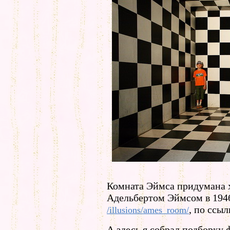
Комната Эймса придумана 
Адельбертом Эймсом в 1946
, по ссыл
/illusions/ames_room/
А здесь я собрал подборку