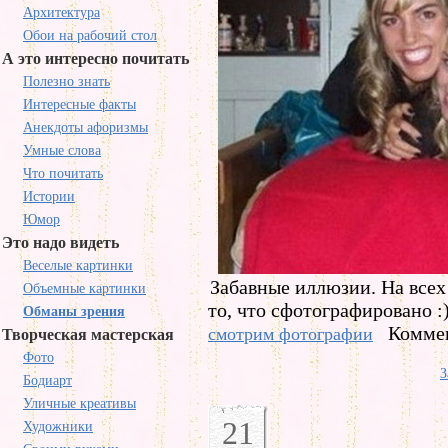
Архитектура
Обои на рабочий стол
А это интересно почитать
Полезно знать
Интересные факты
Анекдоты афоризмы
Умные слова
Что почитать
Истории
Юмор
Это надо видеть
Веселые картинки
Забавные иллюзии. На всех
Объемные картинки
то, что сфотографировано :
Обманы зрения
Коммен
смотрим фотографии
Творческая мастерская
Фото
З
Бодиарт
Уличные креативы
21
Художники