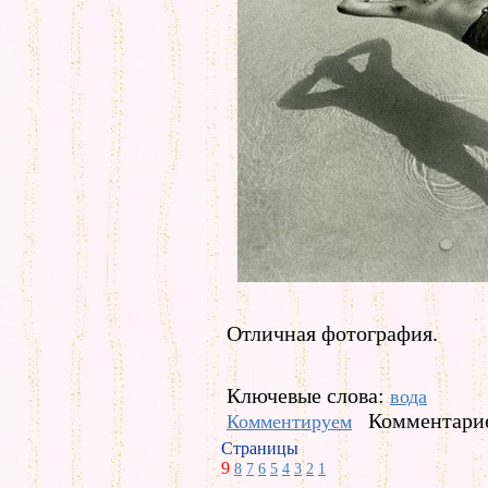
Отличная фотография.
Ключевые слова:
вода
Комментарие
Комментируем
Страницы
9
8
7
6
5
4
3
2
1