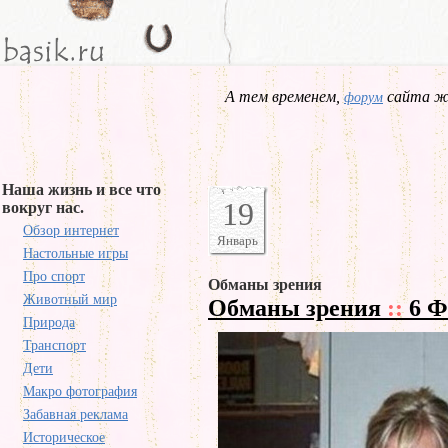
А тем временем,
сайта жд
форум
Наша жизнь и все что
19
вокруг нас.
Обзор интернет
Январь
Настольные игры
Про спорт
Обманы зрения
Животный мир
Обманы зрения
::
6 Ф
Природа
Транспорт
Дети
Макро фотография
Забавная реклама
Историческое