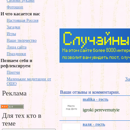
Своими руками
Фотошоп
И что касается нас
Настоящая Россия
Загадки
Игры
Наше творчество
Лица сайта
Праздники
Познаем себя и
рефлексируем
Притчи
За
Маленькие медитации от
ОШО
Реклама
Ваши отзывы и комментарии.
malika - гость
igroki perevernutyie
Для тех кто в
теме
валя - гость