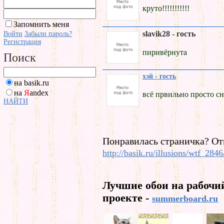
круто!!!!!!!!!!!
Запомнить меня
slavik28 - гость
Войти
Забыли пароль?
Регистрация
пиривёрнута
Поиск
хэй - гость
на basik.ru
на
Я
andex
всё првильно просто с
НАЙТИ
Понравилась страничка? От
http://basik.ru/illusions/wtf_2846
Лучшие обои на рабочи
проекте -
summerboard.ru