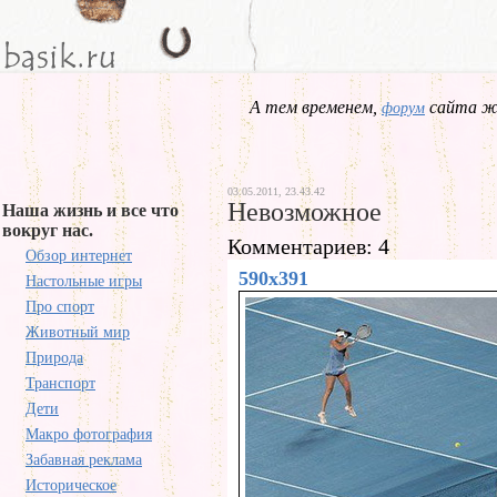
А тем временем,
сайта жд
форум
03.05.2011, 23.43.42
Невозможное
Наша жизнь и все что
вокруг нас.
Комментариев: 4
Обзор интернет
590x391
Настольные игры
Про спорт
Животный мир
Природа
Транспорт
Дети
Макро фотография
Забавная реклама
Историческое