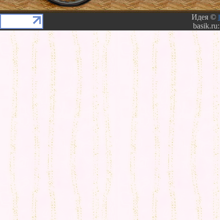
Идея ©
basik.ru