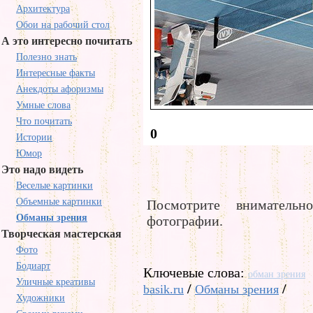
Архитектура
Обои на рабочий стол
А это интересно почитать
Полезно знать
Интересные факты
Анекдоты афоризмы
Умные слова
Что почитать
0
Истории
Юмор
Это надо видеть
Веселые картинки
Объемные картинки
Посмотрите внимательн
Обманы зрения
фотографии.
Творческая мастерская
Фото
Бодиарт
Ключевые слова:
обман зрения
Уличные креативы
/
/
basik.ru
Обманы зрения
Художники