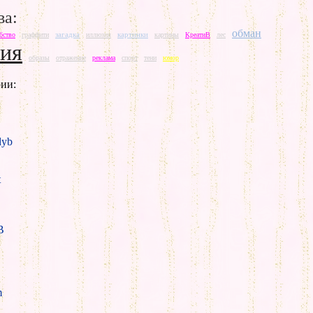
ва:
обман
загадка
картинки
бство
граффити
иллюзия
картины
КреатиВ
лес
ния
образы
отражение
реклама
спорт
тени
юмор
ии:
yb
t
B
m