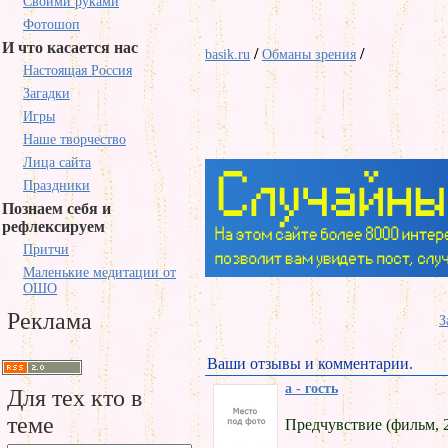
Своими руками
Фотошоп
И что касается нас
/
/
basik.ru
Обманы зрения
Настоящая Россия
Загадки
Игры
Наше творчество
Лица сайта
Праздники
Познаем себя и
рефлексируем
Притчи
Маленькие медитации от
ОШО
Реклама
З
Ваши отзывы и комментарии.
a - гость
Для тех кто в
теме
Предчувствие (фильм, 2