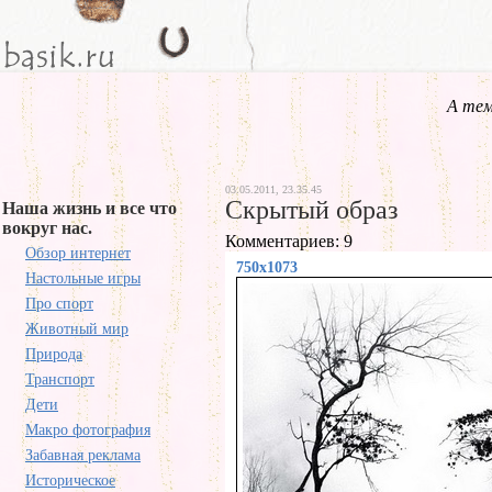
А тем
03.05.2011, 23.35.45
Скрытый образ
Наша жизнь и все что
вокруг нас.
Комментариев: 9
Обзор интернет
750x1073
Настольные игры
Про спорт
Животный мир
Природа
Транспорт
Дети
Макро фотография
Забавная реклама
Историческое