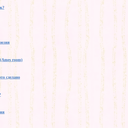
ак?
люзия
(Ames room)
это сделано
?
ния