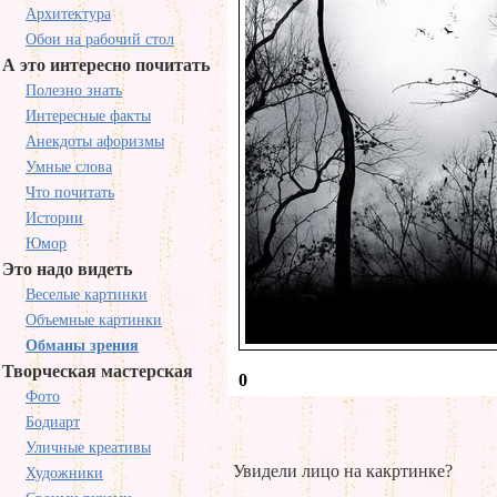
Архитектура
Обои на рабочий стол
А это интересно почитать
Полезно знать
Интересные факты
Анекдоты афоризмы
Умные слова
Что почитать
Истории
Юмор
Это надо видеть
Веселые картинки
Объемные картинки
Обманы зрения
Творческая мастерская
0
Фото
Бодиарт
Уличные креативы
Увидели лицо на какртинке?
Художники