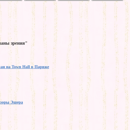
маны зрения"
ан на Town Hall в Париже
узоры Эшера