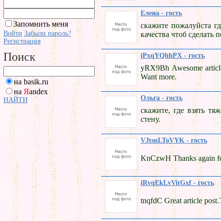
Елена - гость
Запомнить меня
скажите пожалуйста гд
Войти
Забыли пароль?
качества чтоб сделать п
Регистрация
Поиск
iPxqYQhhPX - гость
yRX9Bh Awesome article 
Want more.
на basik.ru
на
Я
andex
Ольга - гость
НАЙТИ
скажите, где взять тя
стену.
VJtsuLToVYK - гость
KnCzwH Thanks again for 
iRvqEkLvVitGxf - гость
tnqfdC Great article post