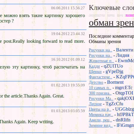
Ключевые сло
06.06.2011 15.56.27
е можно взять такие картинку хорошего
Архитектура
видео
вода
волше
обман зре
остер ?
19.04.2012 23.44.32
Последние комментар
post.Really looking forward to read more.
Обманы зрения
-
Валенти
Рисунки на..
-
Лидия
Рисунки на..
16.10.2012 01.09.12
-
EwmMd
Животные п..
-
qZUlTUo
Кадди
желую эту картинку, чтоб распечатать на
-
gVpeDjg
Щенки
-
KZqFPP
Фантастиче..
-
Borment
Детство
01.02.2013 19.55.09
-
mgrcETc
10 самых п..
-
OtqpTOI
300 призна..
the article.Thanks Again. Great.
-
qakjOX
Рисунки Ma..
-
TgZcCfu
Лесное
-
UGGblzg
Цветы на р..
01.03.2013 03.05.59
-
hfJPBkT
Мимика пау..
-
dnRIifn
Амели, рец..
.Thanks Again. Keep writing.
-
lFiGmg
Зимние вид..