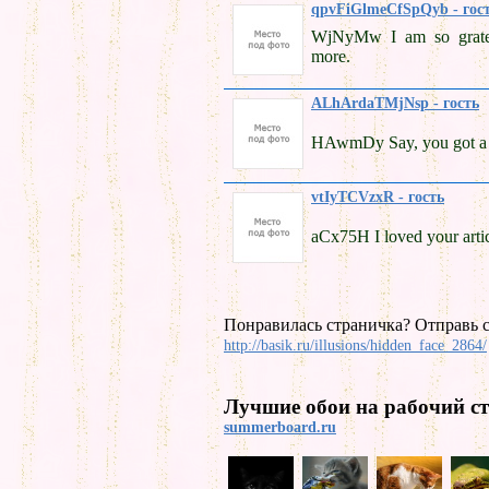
qpvFiGlmeCfSpQyb - гос
WjNyMw I am so gratef
more.
ALhArdaTMjNsp - гость
HAwmDy Say, you got a n
vtIyTCVzxR - гость
aCx75H I loved your arti
Понравилась страничка? Отправь с
http://basik.ru/illusions/hidden_face_2864/
Лучшие обои на рабочий ст
summerboard.ru