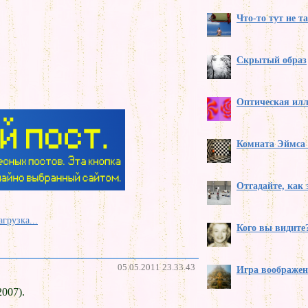
Что-то тут не т
Скрытый образ
Оптическая ил
Комната Эймса 
Отгадайте, как 
агрузка...
Кого вы видите
05.05.2011 23.33.43
Игра воображе
007).