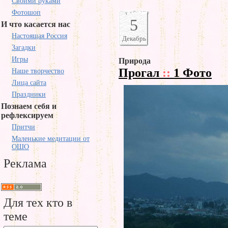
Своими руками
Фотошоп
5
И что касается нас
Настоящая Россия
Декабрь
Загадки
Игры
Природа
Прогал
::
1 Фото
Наше творчество
Лица сайта
Праздники
Познаем себя и
рефлексируем
Притчи
Маленькие медитации от
ОШО
Реклама
Для тех кто в
теме