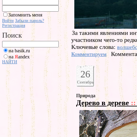
Запомнить меня
Войти
Забыли пароль?
Регистрация
За такими явлениями ин
Поиск
участником чего-то редк
Ключевые слова:
волшебс
на basik.ru
Коммента
Комментируем
на
Я
andex
НАЙТИ
26
Сентябрь
Природа
Дерево в дереве
::