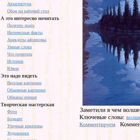
Архитектура
Обои на рабочий стол
А это интересно почитать
Полезно знать
Интересные факты
Анекдоты афоризмы
Умные слова
Что почитать
Истории
Юмор
Это надо видеть
Веселые картинки
Объемные картинки
Обманы зрения
Творческая мастерская
Заметили в чем волше
Фото
Ключевые слова:
волш
Бодиарт
Коммен
Комментируем
Уличные креативы
Художники