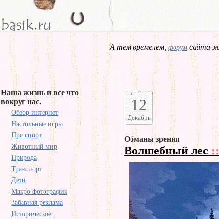
А тем временем,
сайта жд
форум
Наша жизнь и все что
12
вокруг нас.
Обзор интернет
Декабрь
Настольные игры
Про спорт
Обманы зрения
Животный мир
Волшебный лес
::
Природа
Транспорт
Дети
Макро фотография
Забавная реклама
Историческое