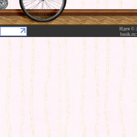
Идея ©
basik.ru