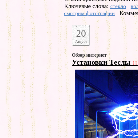
Ключевые слова:
стекло
во
Коммен
смотрим фотографии
20
Август
Обзор интернет
Установки Теслы
::