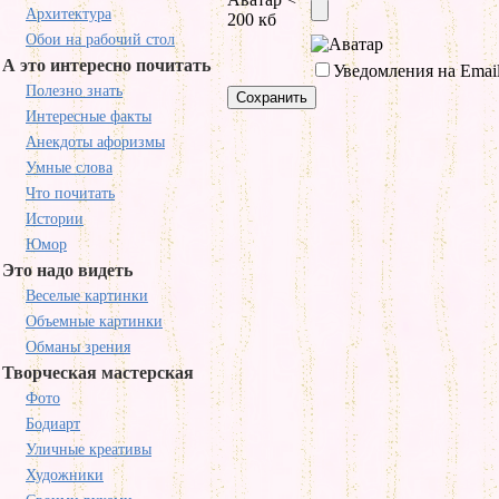
Архитектура
200 кб
Обои на рабочий стол
А это интересно почитать
Уведомления на Emai
Полезно знать
Интересные факты
Анекдоты афоризмы
Умные слова
Что почитать
Истории
Юмор
Это надо видеть
Веселые картинки
Объемные картинки
Обманы зрения
Творческая мастерская
Фото
Бодиарт
Уличные креативы
Художники