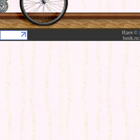
Идея ©
basik.ru