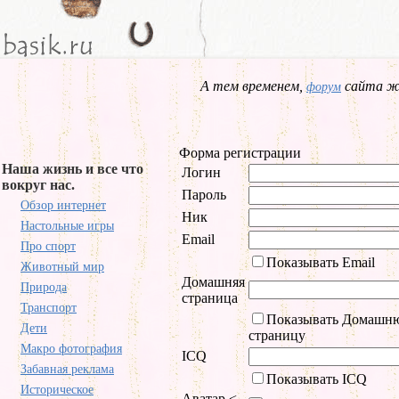
А тем временем,
сайта жд
форум
Форма регистрации
Наша жизнь и все что
Логин
вокруг нас.
Пароль
Обзор интернет
Ник
Настольные игры
Email
Про спорт
Показывать Email
Животный мир
Домашняя
Природа
страница
Транспорт
Показывать Домашн
Дети
страницу
Макро фотография
ICQ
Забавная реклама
Показывать ICQ
Историческое
Аватар <