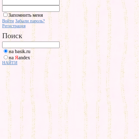
Запомнить меня
Войти
Забыли пароль?
Регистрация
Поиск
на basik.ru
на
Я
andex
НАЙТИ