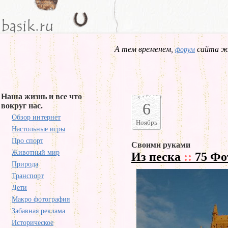
А тем временем,
сайта жд
форум
Наша жизнь и все что
6
вокруг нас.
Обзор интернет
Ноябрь
Настольные игры
Про спорт
Своими руками
Животный мир
Из песка
::
75 Фо
Природа
Транспорт
Дети
Макро фотография
Забавная реклама
Историческое