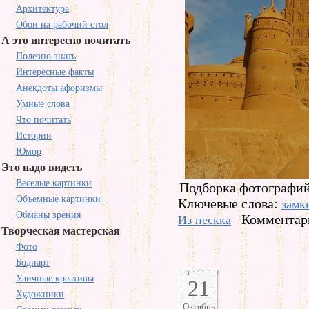
Архитектура
Обои на рабочий стол
А это интересно почитать
Полезно знать
Интересные факты
Анекдоты афоризмы
Умные слова
Что почитать
Истории
Юмор
Это надо видеть
Веселые картинки
Подборка фотографий 
Объемные картинки
Ключевые слова:
замк
Обманы зрения
Комментари
Из пескка
Творческая мастерская
Фото
Бодиарт
Уличные креативы
21
Художники
Октябрь