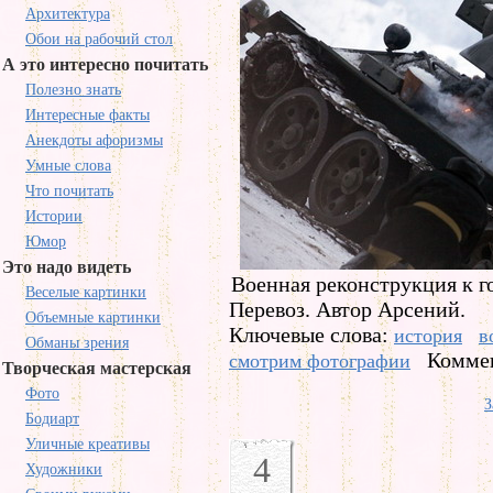
Архитектура
Обои на рабочий стол
А это интересно почитать
Полезно знать
Интересные факты
Анекдоты афоризмы
Умные слова
Что почитать
Истории
Юмор
Это надо видеть
Военная реконструкция к г
Веселые картинки
Перевоз. Автор Арсений.
Объемные картинки
Ключевые слова:
история
в
Обманы зрения
Коммен
смотрим фотографии
Творческая мастерская
Фото
З
Бодиарт
Уличные креативы
4
Художники