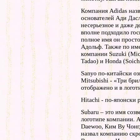
Компания Adidas назв
основателей Ади Дасл
несерьезное и даже де
вполне подходило гос
полное имя он просто
Адольф. Также по им
компании Suzuki (Mich
Tadao) и Honda (Soich
Sanyo по-китайски оз
Mitsubishi - «Три бри
отображено и в логот
Hitachi - по-японски р
Subaru – это имя соз
логотипе компании. 
Daewoo, Ким Ву Чонг
назвал компанию скр