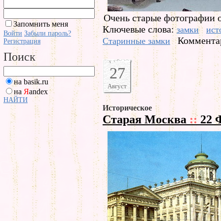
Очень старые фотографии о
Запомнить меня
Ключевые слова:
замки
ист
Войти
Забыли пароль?
Комментар
Старинные замки
Регистрация
Поиск
27
на basik.ru
Август
на
Я
andex
НАЙТИ
Историческое
Старая Москва
::
22 