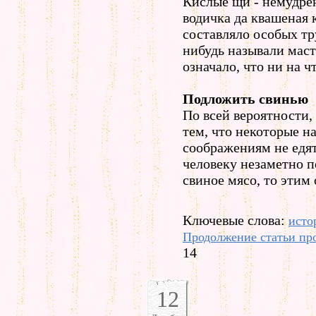
Кислые щи - немудрён
водичка да квашеная 
составляло особых тр
нибудь называли маст
означало, что ни на ч
Подложить свинью
По всей вероятности,
тем, что некоторые н
соображениям не едят
человеку незаметно 
свиное мясо, то этим 
Ключевые слова:
исто
Продолжение статьи пр
14
12