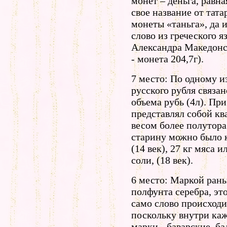
монет – деньга, равна
свое название от тата
монеты «таньга», да 
слово из греческого я
Александра Македонск
- монета 204,7г).
7 место: По одному 
русского рубля связа
объема рубь (4л). Пр
представлял собой кв
весом более полутора 
старину можно было 
(14 век), 27 кг мяса и
соли, (18 век).
6 место: Маркой рань
полфунта серебра, эт
само слово происходи
поскольку внутри ка
марки - баварские, ба