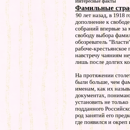
Интересные факты
Фамильные стра
90 лет назад, в 1918 г
дополнение к свободе
собраний впервые за 
свободу выбора фами
обозреватель "Власти
рабоче-крестьянское 
навстречу чаяниям н
лишь после долгих ко
На протяжении столе
были больше, чем ф
именам, как их назы
документах, понима
установить не только
подданного Российско
род занятий его предк
где появился и окреп 