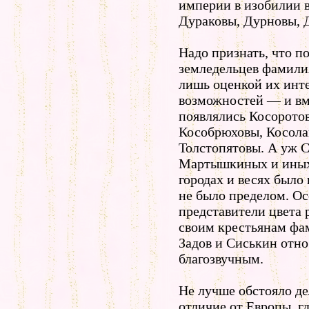
империи в изобилии 
Дураковы, Дурновы, 
Надо признать, что п
земледельцев фамили
лишь оценкой их инт
возможностей — и вм
появлялись Косорото
Кособрюховы, Косола
Толстопятовы. А уж 
Мартышкиных и иных
городах и весях было 
не было пределом. О
представители цвета 
своим крестьянам фа
Задов и Сиськин отн
благозвучным.
Не лучше обстояло де
отличие от Европы, г