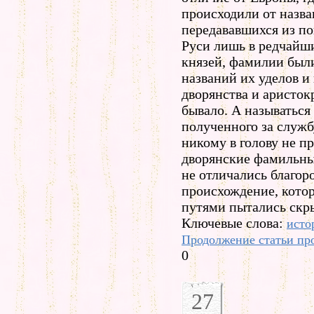
происходили от назва
передававшихся из по
Руси лишь в редчайши
князей, фамилии был
названий их уделов и
дворянства и аристок
бывало. А называться
полученного за служб
никому в голову не пр
дворянские фамильны
не отличались благор
происхождение, котор
путями пытались скр
Ключевые слова:
исто
Продолжение статьи пр
0
27