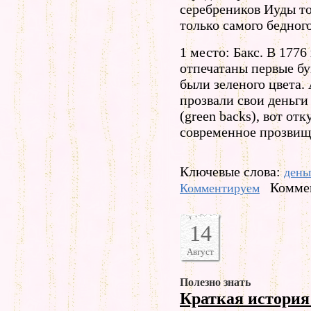
серебреников Иуды т
только самого бедного
1 место: Бакс. В 1776
отпечатаны первые б
были зеленого цвета
прозвали свои деньг
(green backs), вот от
современное прозвищ
Ключевые слова:
день
Коммен
Комментируем
14
Август
Полезно знать
Краткая история