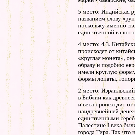
5 место: Индийская р
названием слову «рупа
поскольку именно ско
единственной валюто
4 место: 4,3. Китайс
происходят от китайс
«круглая монета», он
образу и подобию евр
имели круглую форму
формы лопаты, топори
2 место: Израильски
в Библии как древнее
и веса происходит от 
наидревнейшей денеж
единственными сере
Палестине I века был
города Тира. Так что 