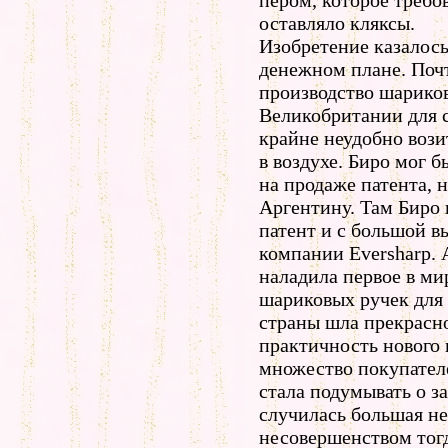
пером, которое требо
оставляло кляксы.
Изобретение казалос
денежном плане. Почт
производство шарико
Великобритании для 
крайне неудобно вози
в воздухе. Биро мог 
на продаже патента, н
Аргентину. Там Биро 
патент и с большой вы
компании Eversharp.
наладила первое в ми
шариковых ручек для 
страны шла прекрасн
практичность нового
множество покупателе
стала подумывать о з
случилась большая не
несовершенством тог