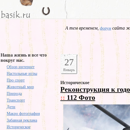
А тем временем,
сайта жд
форум
Наша жизнь и все что
27
вокруг нас.
Обзор интернет
Январь
Настольные игры
Про спорт
Историческое
Животный мир
Реконструкция к год
Природа
::
112 Фото
Транспорт
Дети
Макро фотография
Забавная реклама
Историческое