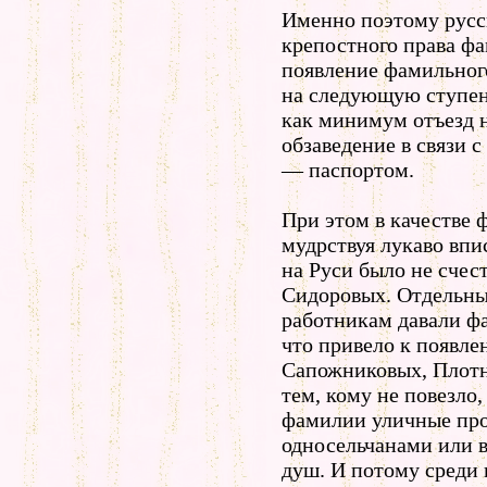
Именно поэтому русс
крепостного права фа
появление фамильног
на следующую ступе
как минимум отъезд 
обзаведение в связи 
— паспортом.
При этом в качестве 
мудрствуя лукаво впи
на Руси было не счес
Сидоровых. Отдельн
работникам давали ф
что привело к появл
Сапожниковых, Плотн
тем, кому не повезло,
фамилии уличные про
односельчанами или 
душ. И потому среди