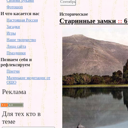
Своими руками
Сентябрь
Фотошоп
И что касается нас
Историческое
Старинные замки
::
6
Настоящая Россия
Загадки
Игры
Наше творчество
Лица сайта
Праздники
Познаем себя и
рефлексируем
Притчи
Маленькие медитации от
ОШО
Реклама
Для тех кто в
теме