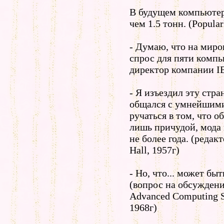
В будущем компьютер
чем 1.5 тонн. (Popula
- Думаю, что на мир
спрос для пяти компь
директор компании I
- Я изъездил эту стра
общался с умнейшими
ручаться в том, что о
лишь причудой, мода
не более года. (редакт
Hall, 1957г)
- Но, что... может бы
(вопрос на обсужден
Advanced Computing S
1968г)