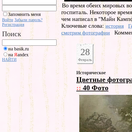
Во время обеих мировых во
госпиталь. Некоторое время
Запомнить меня
чем написал в "Майн Кампф
Войти
Забыли пароль?
Регистрация
Ключевые слова:
история
Г
Коммен
смотрим фотографии
Поиск
на basik.ru
28
на
Я
andex
НАЙТИ
Февраль
Историческое
Цветные фотогра
::
40 Фото