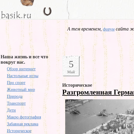
А тем временем,
сайта жд
форум
Наша жизнь и все что
5
вокруг нас.
Обзор интернет
Май
Настольные игры
Про спорт
Историческое
Животный мир
Разгромленная Герм
Природа
Транспорт
Дети
Макро фотография
Забавная реклама
Историческое