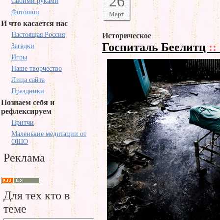
26
Своими руками
Фотошоп
Март
И что касается нас
Настоящая Россия
Историческое
Госпиталь Беелитц
::
Загадки
Игры
Наше творчество
Лица сайта
Праздники
Познаем себя и
рефлексируем
Притчи
Маленькие медитации от
ОШО
Реклама
Для тех кто в
теме