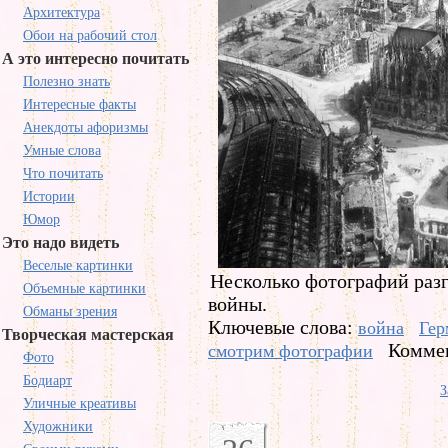
Архитектура
Обои на рабочий стол
А это интересно почитать
Полезно знать
Интересные факты
Анекдоты афоризмы
Умные слова
Что почитать
Истории
Юмор
Это надо видеть
Веселые картинки
Несколько фотографий раз
Объемные картинки
войны.
Обманы зрения
Ключевые слова:
война
Гер
Творческая мастерская
Коммен
смотрим фотографии
Фото
Бодиарт
З
Уличные креативы
Художники