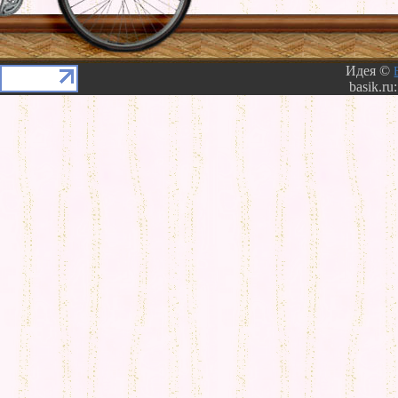
Идея ©
basik.ru