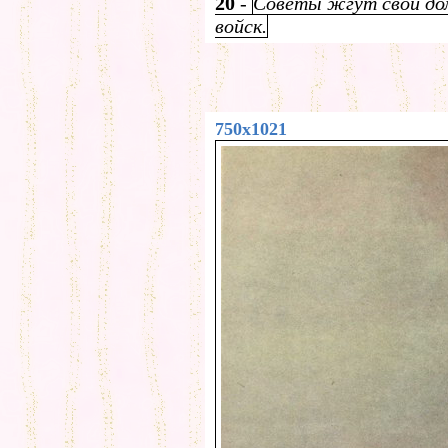
20
-
Советы жгут свои дом
войск.
750x1021