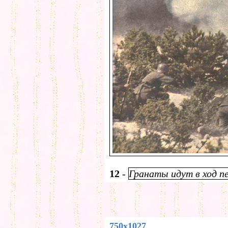
12
-
Гранаты идут в ход п
750x1027