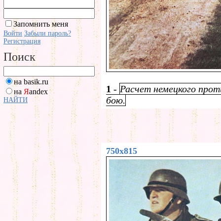
Запомнить меня
Войти
Забыли пароль?
Регистрация
Поиск
на basik.ru
1
-
Расчет немецкого прот
на
Я
andex
бою.
НАЙТИ
750x815