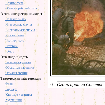
Архитектура
Обои на рабочий стол
А это интересно почитать
Полезно знать
Интересные факты
Анекдоты афоризмы
Умные слова
Что почитать
Истории
Юмор
Это надо видеть
Веселые картинки
Объемные картинки
Обманы зрения
Творческая мастерская
0
-
Огонь против Советов 
Фото
Бодиарт
Уличные креативы
Художники