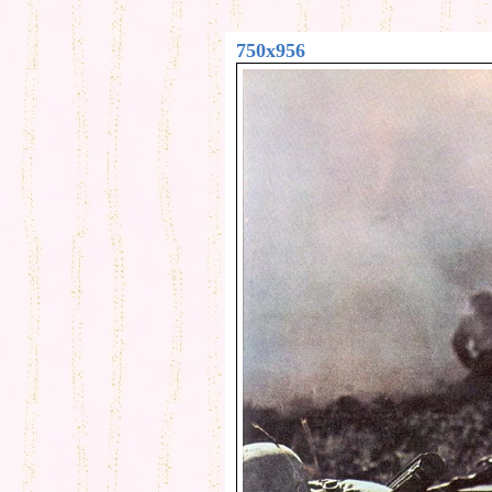
750x956