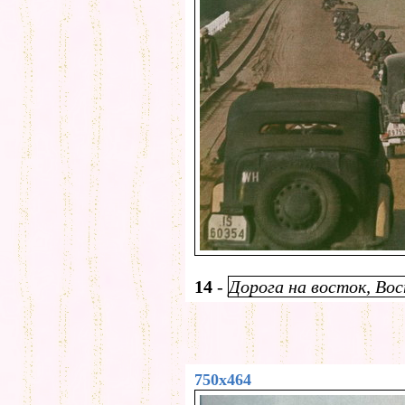
14
-
Дорога на восток, Во
750x464