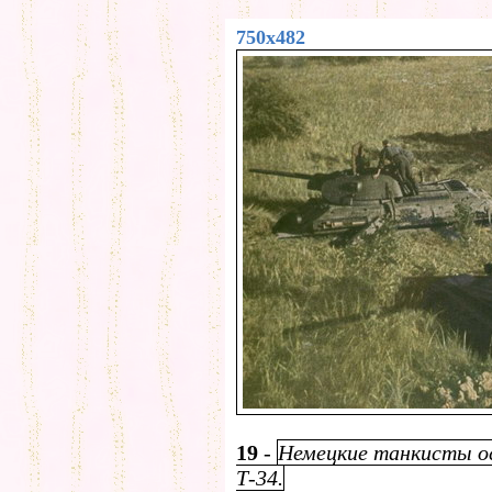
750x482
19
-
Немецкие танкисты о
Т-34.