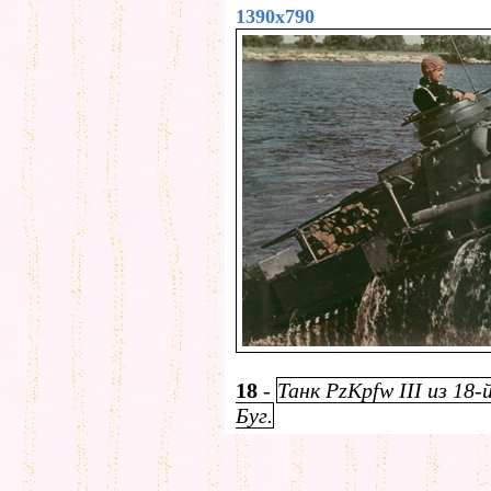
1390x790
18
-
Танк PzKpfw III из 18
Буг.