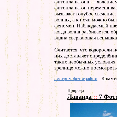
фитопланктона — явлением,
фитопланктон перемешивает
вызывает голубое свечение.
волнах, а к ночи можно бы
феномен. Наблюдаемый цвет
когда волна разбивается, о
видна сверкающая вспышка
Считается, что водоросли н
них доставляет определённ
таких необычных условиях 
зрелище можно посмотреть 
Коммен
смотрим фотографии
Природа
Лаванда
::
7 Фот