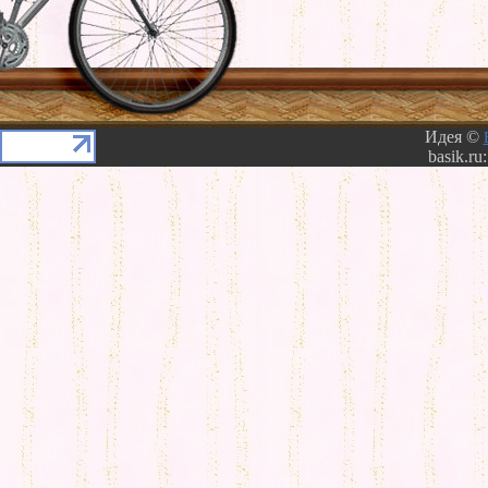
Идея ©
basik.ru