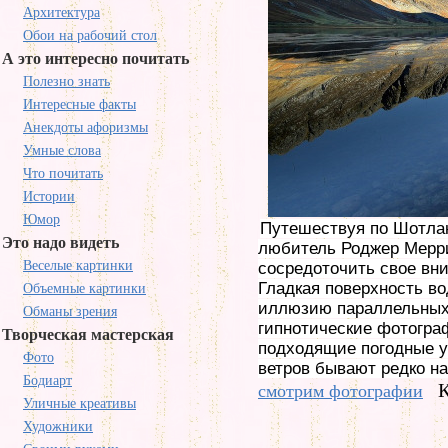
Архитектура
Обои на рабочий стол
А это интересно почитать
Полезно знать
Интересные факты
Анекдоты афоризмы
Умные слова
Что почитать
Истории
Юмор
Путешествуя по Шотлан
Это надо видеть
любитель Роджер Мерри
Веселые картинки
сосредоточить свое вни
Гладкая поверхность во
Объемные картинки
иллюзию параллельных
Обманы зрения
гипнотические фотогра
Творческая мастерская
подходящие погодные у
Фото
ветров бывают редко н
Бодиарт
К
смотрим фотографии
Уличные креативы
Художники