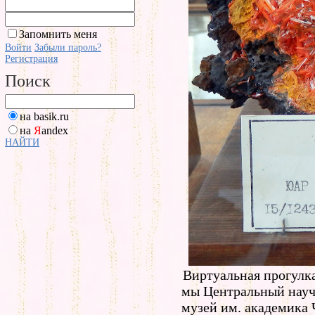
Запомнить меня
Войти
Забыли пароль?
Регистрация
Поиск
на basik.ru
на
Я
andex
НАЙТИ
Виртуальная прогулк
мы Центральный науч
музей им. академика