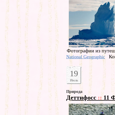
Фотографии из путеше
Ко
National Geographic
19
Июль
Природа
Деттифосс
::
11 