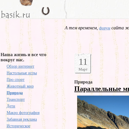
А тем временем,
сайта жд
форум
Наша жизнь и все что
11
вокруг нас.
Обзор интернет
Март
Настольные игры
Про спорт
Природа
Животный мир
Параллельные 
Природа
Транспорт
Дети
Макро фотография
Забавная реклама
Историческое