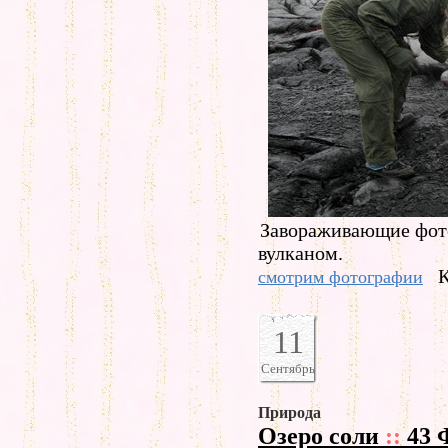
Завораживающие фот
вулканом.
К
смотрим фотографии
11
Сентябрь
Природа
Озеро соли
::
43 