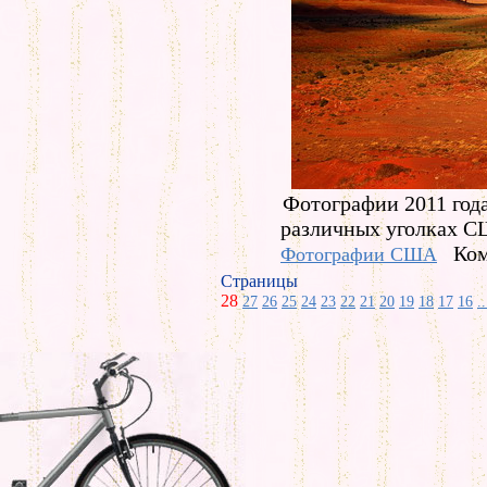
Фотографии 2011 год
различных уголках С
Ком
Фотографии США
Страницы
28
27
26
25
24
23
22
21
20
19
18
17
16
..