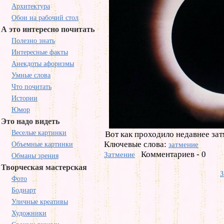
Архитектура
Обои на рабочий стол
А это интересно почитать
Полезно знать
Интересные факты
Анекдоты афоризмы
Умные слова
Что почитать
Истории
Юмор
Это надо видеть
Веселые картинки
Вот как проходило недавнее зат
Ключевые слова:
Объемные картинки
затмение
Комментариев - 0
Затмение
Обманы зрения
Творческая мастерская
З
Фото
Бодиарт
Уличные креативы
Художники