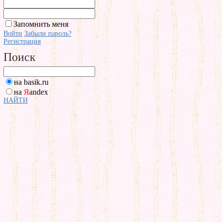
Запомнить меня
Войти
Забыли пароль?
Регистрация
Поиск
на basik.ru
на
Я
andex
НАЙТИ