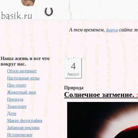
А тем временем,
сайта жд
форум
Наша жизнь и все что
4
вокруг нас.
Обзор интернет
Август
Настольные игры
Про спорт
Природа
Животный мир
Солнечное затмение.
Природа
Транспорт
Дети
Макро фотография
Забавная реклама
Историческое