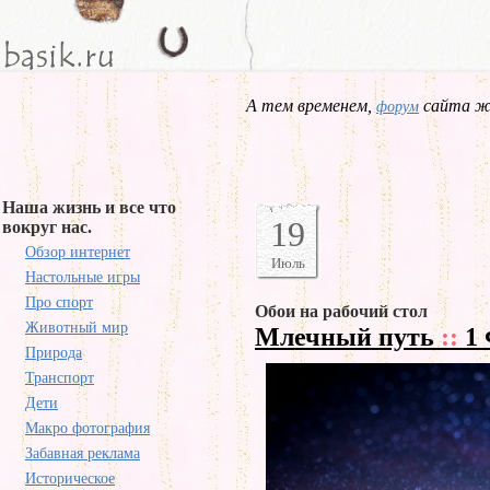
А тем временем,
сайта жд
форум
Наша жизнь и все что
19
вокруг нас.
Обзор интернет
Июль
Настольные игры
Про спорт
Обои на рабочий стол
Животный мир
Млечный путь
::
1 
Природа
Транспорт
Дети
Макро фотография
Забавная реклама
Историческое