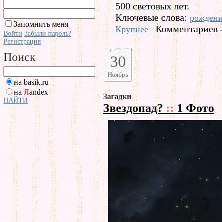
500 световых лет.
Ключевые слова:
рожден
Запомнить меня
Комментариев -
Крупнее
Войти
Забыли пароль?
Регистрация
Поиск
30
Ноябрь
на basik.ru
на
Я
andex
Загадки
НАЙТИ
Звездопад?
::
1 Фото