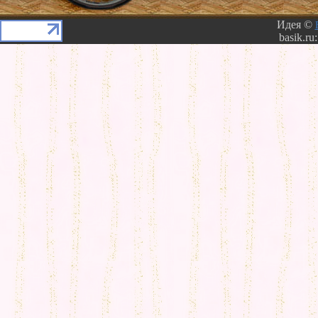
Идея ©
basik.ru