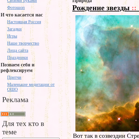
Природа
Своими руками
Рождение звезды
::
Фотошоп
И что касается нас
Настоящая Россия
Загадки
Игры
Наше творчество
Лица сайта
Праздники
Познаем себя и
рефлексируем
Притчи
Маленькие медитации от
ОШО
Реклама
Для тех кто в
теме
Вот так в созвездии Стр