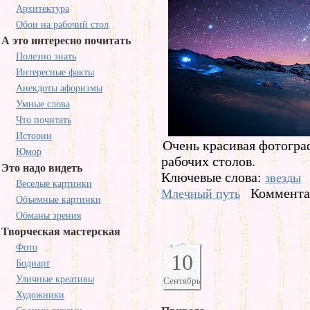
Архитектура
Обои на рабочий стол
А это интересно почитать
Полезно знать
Интересные факты
Анекдоты афоризмы
Умные слова
Что почитать
Истории
Очень красивая фотогра
Юмор
рабочих столов.
Это надо видеть
Ключевые слова:
звезды
Веселые картинки
Комментар
Млечный путь
Объемные картинки
Обманы зрения
Творческая мастерская
Фото
10
Бодиарт
Уличные креативы
Сентябрь
Художники