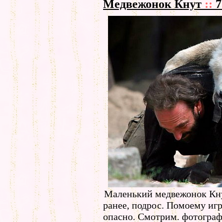
Медвежонок Кнут
::
7
Маленький медвежонок Кну
ранее, подрос. Помоему игр
опасно. Смотрим. фотогра