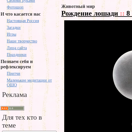
Своими руками
Животный мир
Фотошоп
Рождение лошади
::
8
И что касается нас
Настоящая Россия
Загадки
Игры
Наше творчество
Лица сайта
Праздники
Познаем себя и
рефлексируем
Притчи
Маленькие медитации от
ОШО
Реклама
Для тех кто в
теме