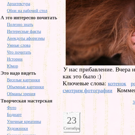
Архитектура
Обои на рабочий стол
А это интересно почитать
Полезно знать
Интересные факты
Анекдоты афоризмы
Умные слова
Что почитать
Истории
Юмор
У нас прибавление. Вчера 
Это надо видеть
как это было :)
Веселые картинки
Ключевые слова:
котенок
р
Объемные картинки
Коммен
смотрим фотографии
Обманы зрения
Творческая мастерская
З
Фото
Бодиарт
23
Уличные креативы
Сентябрь
Художники