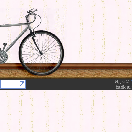
Идея ©
basik.ru