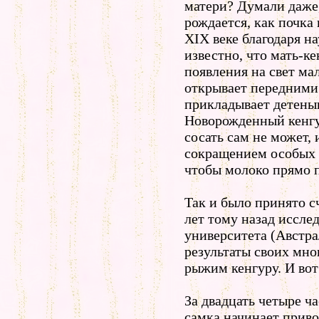
матери? Думали даже,
рождается, как почка 
XIX веке благодаря 
известно, что мать-ке
появления на свет мал
открывает передними
прикладывает детеныш
Новорожденный кенгур
сосать сам не может,
сокращением особых 
чтобы молоко прямо 
Так и было принято с
лет тому назад иссле
университета (Австра
результаты своих мн
рыжим кенгуру. И вот
За двадцать четыре ч
самка начинает приво