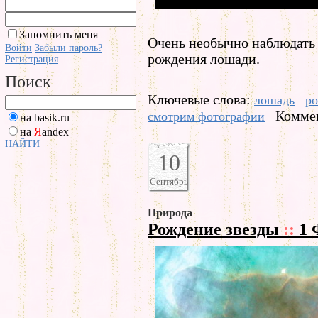
Запомнить меня
Очень необычно наблюдать 
Войти
Забыли пароль?
рождения лошади.
Регистрация
Поиск
Ключевые слова:
лошадь
р
Коммен
смотрим фотографии
на basik.ru
на
Я
andex
НАЙТИ
10
Сентябрь
Природа
Рождение звезды
::
1 