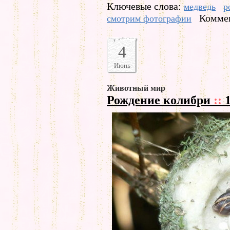
Ключевые слова:
медведь
р
Коммен
смотрим фотографии
4
Июнь
Животный мир
Рождение колибри
::
1