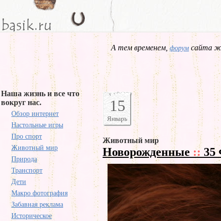
А тем временем,
сайта жд
форум
Наша жизнь и все что
15
вокруг нас.
Обзор интернет
Январь
Настольные игры
Про спорт
Животный мир
Животный мир
Новорожденные
::
35 
Природа
Транспорт
Дети
Макро фотография
Забавная реклама
Историческое