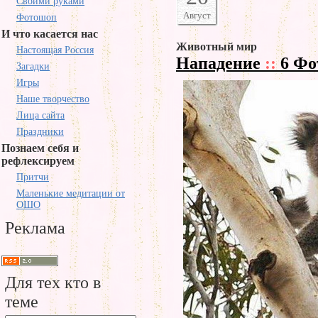
Своими руками
Август
Фотошоп
И что касается нас
Животный мир
Настоящая Россия
Нападение
::
6 Фо
Загадки
Игры
Наше творчество
Лица сайта
Праздники
Познаем себя и
рефлексируем
Притчи
Маленькие медитации от
ОШО
Реклама
Для тех кто в
теме