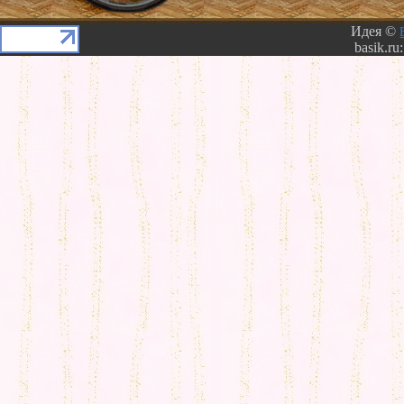
Идея ©
basik.ru