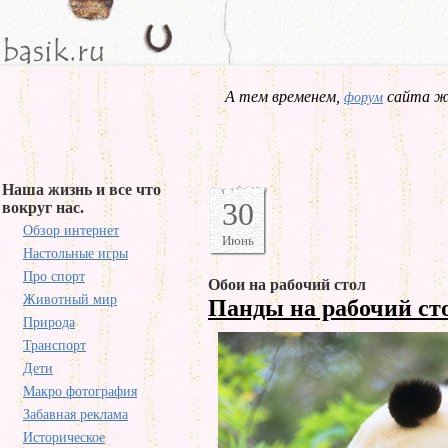
А тем временем,
сайта жд
форум
Наша жизнь и все что
30
вокруг нас.
Обзор интернет
Июнь
Настольные игры
Про спорт
Обои на рабочий стол
Животный мир
Панды на рабочий ст
Природа
Транспорт
Дети
Макро фотография
Забавная реклама
Историческое