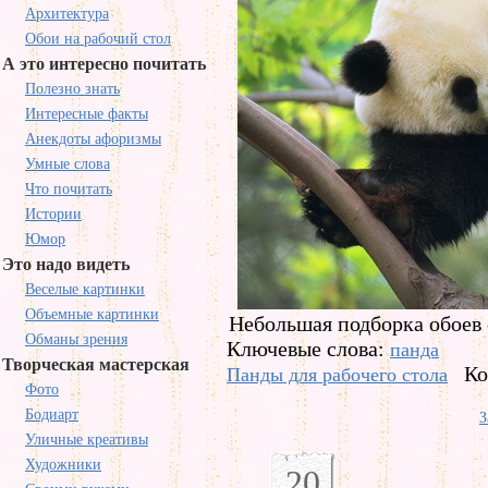
Архитектура
Обои на рабочий стол
А это интересно почитать
Полезно знать
Интересные факты
Анекдоты афоризмы
Умные слова
Что почитать
Истории
Юмор
Это надо видеть
Веселые картинки
Объемные картинки
Небольшая подборка обоев 
Обманы зрения
Ключевые слова:
панда
Творческая мастерская
Ко
Панды для рабочего стола
Фото
Бодиарт
З
Уличные креативы
Художники
20