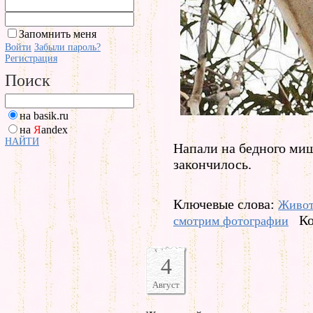
Запомнить меня
Войти
Забыли пароль?
Регистрация
Поиск
на basik.ru
на
Я
andex
НАЙТИ
Напали на бедного миш
закончилось.
Ключевые слова:
Живо
Ко
смотрим фотографии
4
Август