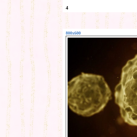
4
800x600