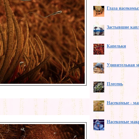
Глаза насекомы
Застывшие кап
Капельки
Удивительная 
Плесень
Насекомые - ма
Насекомые мак