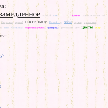
ва:
замедленное
зима
Красота
зеленый
КреатиВ
крупным планом
лес
насекомое
обои
Новый год
Микроскоп
муравей
оружие
преломление
цветы
снег
Снежинки
ые
социальная реклама
фотографы
фотоработы
цвет
юмор
ии:
yb
t
B
m