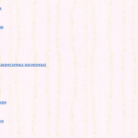
х
ли
макросъемка насекомых
кро
ро