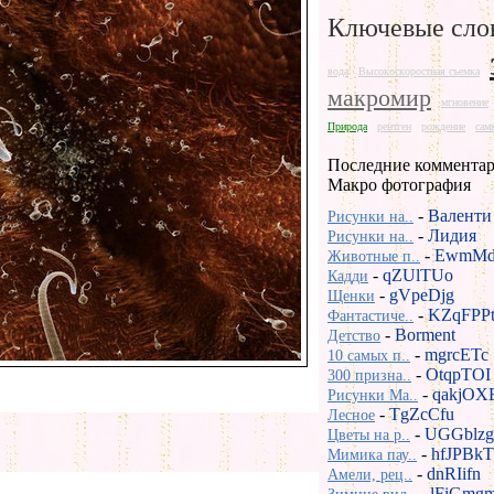
Ключевые сло
вода
Высокоскоростная съемка
макромир
мгновение
Природа
рентген
рождение
сам
Последние комментар
Макро фотография
-
Валенти
Рисунки на..
-
Лидия
Рисунки на..
-
EwmMd
Животные п..
-
qZUlTUo
Кадди
-
gVpeDjg
Щенки
-
KZqFPP
Фантастиче..
-
Borment
Детство
-
mgrcETc
10 самых п..
-
OtqpTOI
300 призна..
-
qakjOX
Рисунки Ma..
-
TgZcCfu
Лесное
-
UGGblzg
Цветы на р..
-
hfJPBkT
Мимика пау..
-
dnRIifn
Амели, рец..
-
lFiGmg