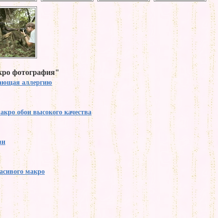
кро фотография"
ающая аллергию
кро обои высокого качества
зи
асивого макро