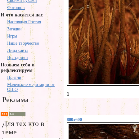
Своими руками
Фотошоп
И что касается нас
Настоящая Россия
Загадки
Игры
Наше творчество
Лица сайта
Праздники
Познаем себя и
рефлексируем
Притчи
Маленькие медитации от
ОШО
1
Реклама
800x600
Для тех кто в
теме