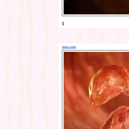
5
800x600