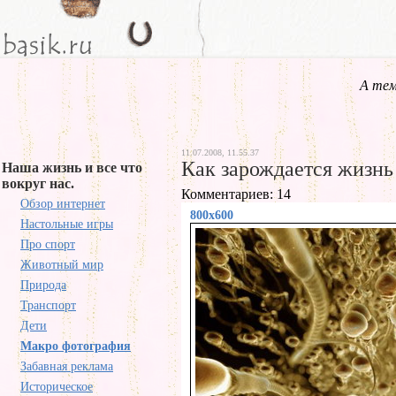
А тем
11.07.2008, 11.55.37
Как зарождается жизнь
Наша жизнь и все что
вокруг нас.
Комментариев: 14
Обзор интернет
800x600
Настольные игры
Про спорт
Животный мир
Природа
Транспорт
Дети
Макро фотография
Забавная реклама
Историческое