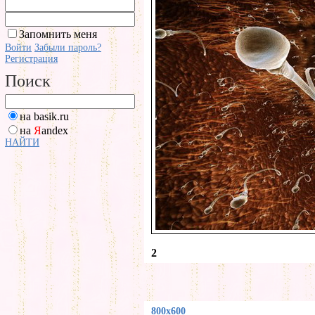
Запомнить меня
Войти
Забыли пароль?
Регистрация
Поиск
на basik.ru
на
Я
andex
НАЙТИ
2
800x600