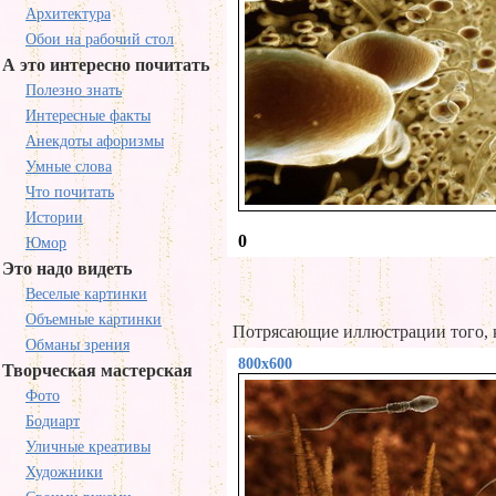
Архитектура
Обои на рабочий стол
А это интересно почитать
Полезно знать
Интересные факты
Анекдоты афоризмы
Умные слова
Что почитать
Истории
0
Юмор
Это надо видеть
Веселые картинки
Объемные картинки
Потрясающие иллюстрации того, к
Обманы зрения
800x600
Творческая мастерская
Фото
Бодиарт
Уличные креативы
Художники