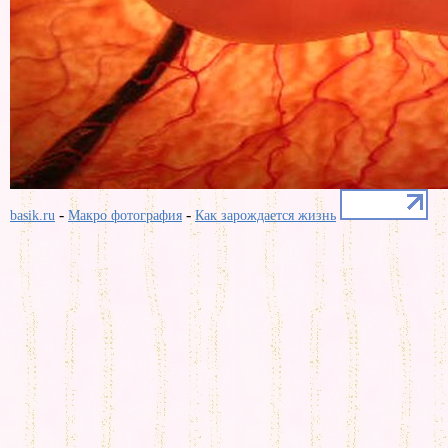
-
-
basik.ru
Макро фотография
Как зарождается жизнь