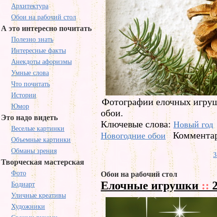
Архитектура
Обои на рабочий стол
А это интересно почитать
Полезно знать
Интересные факты
Анекдоты афоризмы
Умные слова
Что почитать
Истории
Фотографии елочных игруш
Юмор
обои.
Это надо видеть
Ключевые слова:
Новый год
Веселые картинки
Комментар
Новогодние обои
Объемные картинки
Обманы зрения
З
Творческая мастерская
Фото
Обои на рабочий стол
Елочные игрушки
::
2
Бодиарт
Уличные креативы
Художники