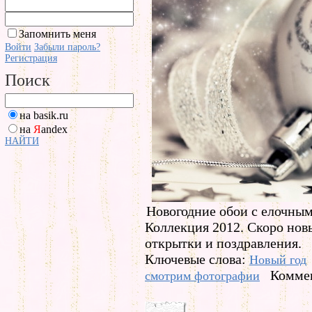
Запомнить меня
Войти
Забыли пароль?
Регистрация
Поиск
на basik.ru
на
Я
andex
НАЙТИ
Новогодние обои с елочным
Коллекция 2012. Скоро новы
открытки и поздравления.
Ключевые слова:
Новый год
Коммен
смотрим фотографии