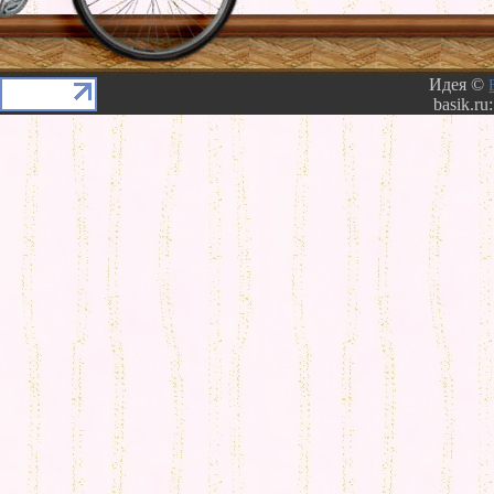
Идея ©
basik.ru