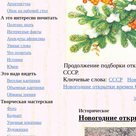
Архитектура
Обои на рабочий стол
А это интересно почитать
Полезно знать
Интересные факты
Анекдоты афоризмы
Умные слова
Что почитать
Истории
Продолжение подборки отк
Юмор
СССР.
Это надо видеть
Ключевые слова:
СССР
Нов
Веселые картинки
Новогодние открытки времен
Объемные картинки
Обманы зрения
З
Творческая мастерская
Фото
Историческое
Бодиарт
Новогодние отк
Уличные креативы
Художники