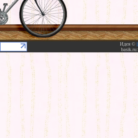
Идея ©
basik.ru