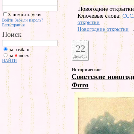
Новогодние открытки
Запомнить меня
Ключевые слова:
ССС
Войти
Забыли пароль?
открытки
Регистрация
Новогодние открытки
Поиск
22
на basik.ru
на
Я
andex
Декабрь
НАЙТИ
Историческое
Советские нового
Фото