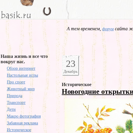
А тем временем,
сайта жд
форум
Наша жизнь и все что
23
вокруг нас.
Обзор интернет
Декабрь
Настольные игры
Про спорт
Историческое
Животный мир
Новогодние открытки
Природа
Транспорт
Дети
Макро фотография
Забавная реклама
Историческое