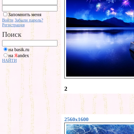
Запомнить меня
Войти
Забыли пароль?
Регистрация
Поиск
на basik.ru
на
Я
andex
НАЙТИ
2
2560x1600