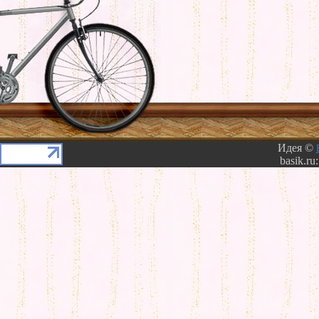
Идея ©
basik.ru