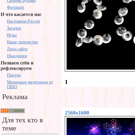
Своими руками
Фотошоп
И что касается нас
Настоящая Россия
Загадки
Игры
Наше творчество
Лица сайта
Праздники
Познаем себя и
рефлексируем
Притчи
1
Маленькие медитации от
ОШО
Реклама
2560x1600
Для тех кто в
теме