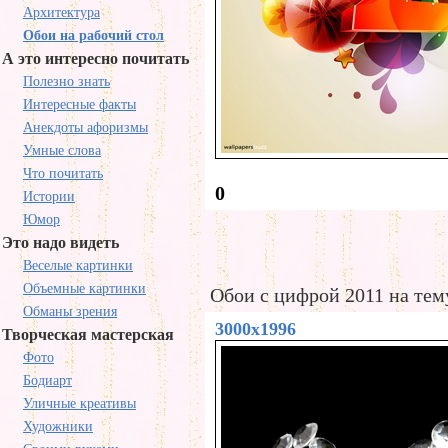
Архитектура
Обои на рабочий стол
А это интересно почитать
Полезно знать
Интересные факты
Анекдоты афоризмы
Умные слова
Что почитать
0
Истории
Юмор
Это надо видеть
Веселые картинки
Объемные картинки
Обои с цифрой 2011 на тему
Обманы зрения
3000x1996
Творческая мастерская
Фото
Бодиарт
Уличные креативы
Художники