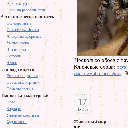
Архитектура
Обои на рабочий стол
А это интересно почитать
Полезно знать
Интересные факты
Анекдоты афоризмы
Умные слова
Что почитать
Истории
Несколько обоев с па
Юмор
Ключевые слова:
паук
Это надо видеть
К
смотрим фотографии
Веселые картинки
Объемные картинки
Обманы зрения
Творческая мастерская
17
Фото
Бодиарт
Ноябрь
Уличные креативы
Животный мир
Художники