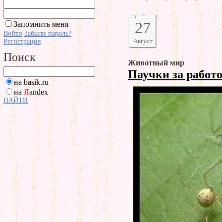
27
Запомнить меня
Войти
Забыли пароль?
Август
Регистрация
Поиск
Животный мир
Паучки за работ
на basik.ru
на
Я
andex
НАЙТИ