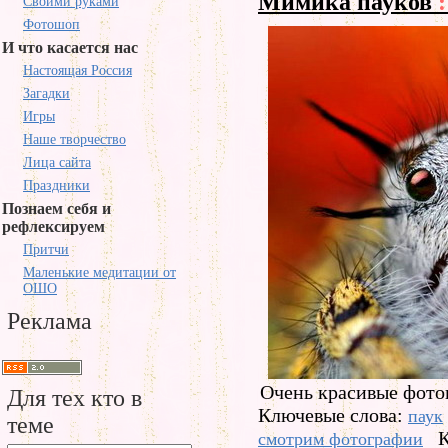
Мимика пауков
:
Своими руками
Фотошоп
И что касается нас
Настоящая Россия
Загадки
Игры
Наше творчество
Лица сайта
Праздники
Познаем себя и
рефлексируем
Притчи
Маленькие медитации от
ОШО
Реклама
Очень красивые фото
Для тех кто в
Ключевые слова:
паук
теме
К
смотрим фотографии