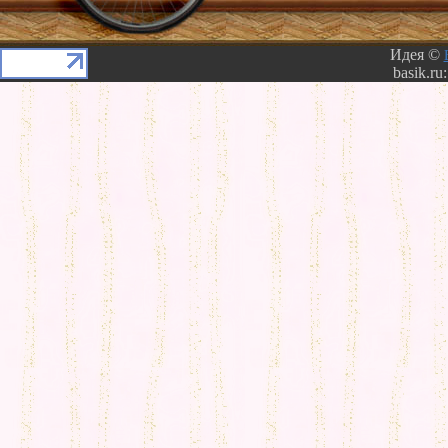
Идея ©
basik.ru