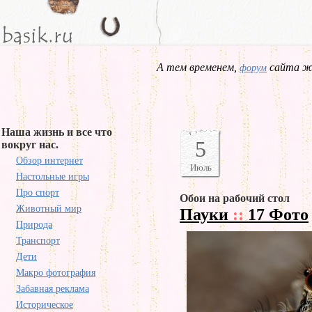
А тем временем,
сайта жд
форум
Наша жизнь и все что
5
вокруг нас.
Обзор интернет
Июль
Настольные игры
Про спорт
Обои на рабочий стол
Животный мир
Пауки
::
17 Фото
Природа
Транспорт
Дети
Макро фотография
Забавная реклама
Историческое