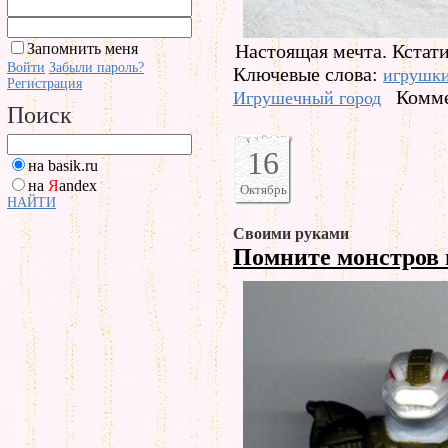
Запомнить меня
Настоящая мечта. Кстати
Войти
Забыли пароль?
Ключевые слова:
игрушк
Регистрация
Комме
Игрушечный город
Поиск
16
на basik.ru
на
Я
andex
Октябрь
НАЙТИ
Своими руками
Помните монстров 