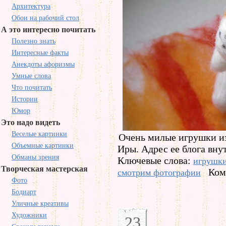
Архитектура
Обои на рабочий стол
А это интересно почитать
Полезно знать
Интересные факты
Анекдоты афоризмы
Умные слова
Что почитать
Истории
Юмор
Это надо видеть
Веселые картинки
Очень милые игрушки и
Объемные картинки
Иры. Адрес ее блога вну
Обманы зрения
Ключевые слова:
игрушк
Творческая мастерская
Ком
смотрим фотографии
Фото
Бодиарт
Уличные креативы
Художники
23