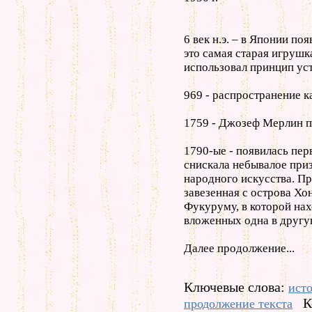
6 век н.э. – в Японии п
это самая старая игрушк
использовал принцип ус
969 - распространение к
1759 - Джозеф Мерлин п
1790-ые - появилась пер
снискала небывалое приз
народного искусства. П
завезенная с острова Х
Фукуруму, в которой нах
вложенных одна в другу
Далее продолжение...
Ключевые слова:
ист
К
продолжение текста