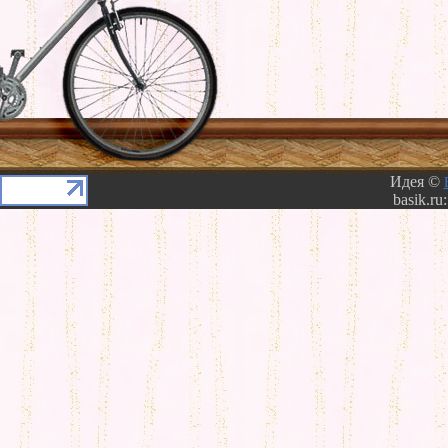
Идея ©
basik.ru