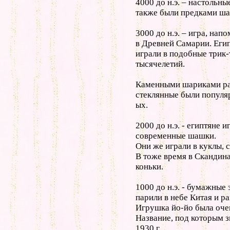
4000 до н.э. – настольны
также были предками ша
3000 до н.э. – игра, на
в Древней Самарии. Егип
играли в подобные трик
тысячелетий.
Каменными шариками раз
стеклянные были популя
ых.
2000 до н.э. - египтяне
современные шашки.
Они же играли в куклы, с
В тоже время в Скандин
коньки.
1000 до н.э. - бумажные 
парили в небе Китая и р
Игрушка йо-йо была очен
Название, под которым з
1930 г.