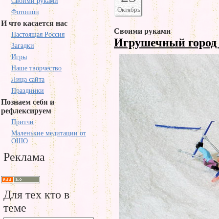
Своими руками
Октябрь
Фотошоп
И что касается нас
Своими руками
Настоящая Россия
Игрушечный горо
Загадки
Игры
Наше творчество
Лица сайта
Праздники
Познаем себя и
рефлексируем
Притчи
Маленькие медитации от
ОШО
Реклама
Для тех кто в
теме