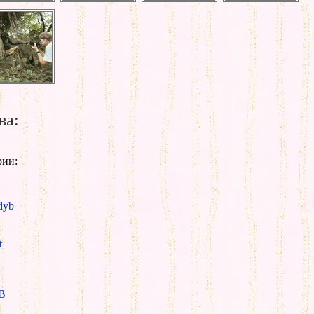
ва:
рии:
yb
t
B