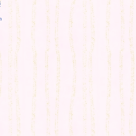
g
T
m