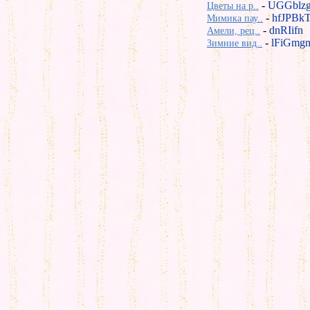
-
UGGblz
Цветы на р..
-
hfJPBk
Мимика пау..
-
dnRIifn
Амели, рец..
-
lFiGmg
Зимние вид..