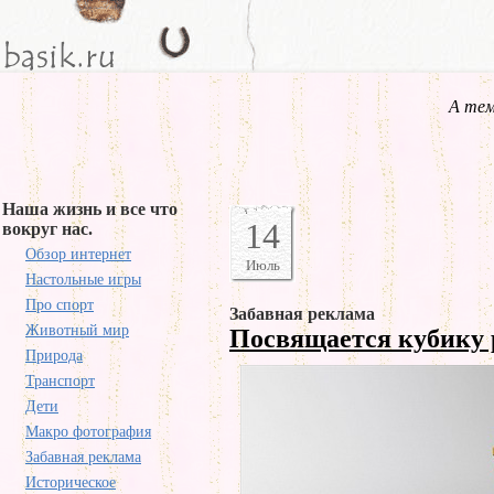
А тем
Наша жизнь и все что
14
вокруг нас.
Обзор интернет
Июль
Настольные игры
Про спорт
Забавная реклама
Животный мир
Посвящается кубику
Природа
Транспорт
Дети
Макро фотография
Забавная реклама
Историческое