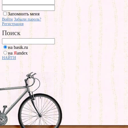
Запомнить меня
Войти
Забыли пароль?
Регистрация
Поиск
на basik.ru
на
Я
andex
НАЙТИ