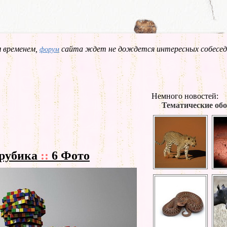
 временем,
сайта ждет не дождется интересных собесед
форум
Немного новостей:
Тематические обо
 рубика
::
6 Фото