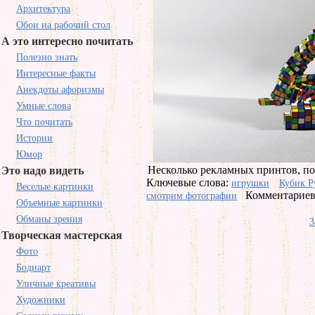
Архитектура
Обои на рабочий стол
А это интересно почитать
Полезно знать
Интересные факты
Анекдоты афоризмы
Умные слова
Что почитать
Истории
Юмор
Несколько рекламных принтов, п
Это надо видеть
Ключевые слова:
игрушки
Кубик Р
Веселые картинки
Комментариев 
смотрим фотографии
Объемные картинки
Обманы зрения
З
Творческая мастерская
Фото
Бодиарт
Уличные креативы
Художники