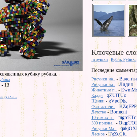
Ключевые сло
игрушки
Кубик Рубика
Последние коммента
освященных кубику рубика.
-
Валенти
Рисунки на..
убика
-
Лидия
- 13
Рисунки на..
-
EwmMd
Животные п..
-
qZUlTUo
Кадди
агрузка...
-
gVpeDjg
Щенки
-
KZqFPP
Фантастиче..
-
Borment
Детство
-
mgrcETc
10 самых п..
-
OtqpTOI
300 призна..
-
qakjOX
Рисунки Ma..
-
TgZcCfu
Лесное