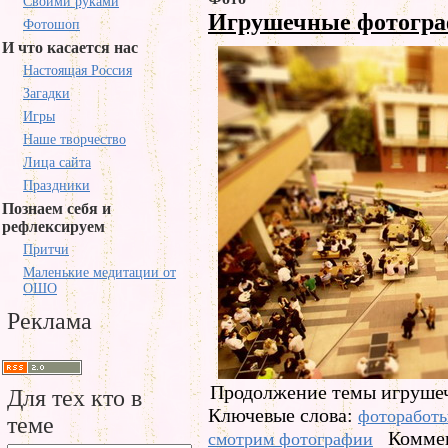
Своими руками
Игрушечные фотогр
Фотошоп
И что касается нас
Настоящая Россия
Загадки
Игры
Наше творчество
Лица сайта
Праздники
Познаем себя и
рефлексируем
Притчи
Маленькие медитации от
ОШО
Реклама
Продолжение темы игруше
Для тех кто в
Ключевые слова:
фоторабот
теме
Коммен
смотрим фотографии