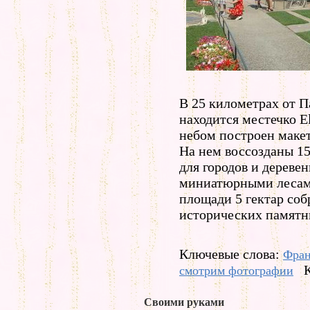
В 25 километрах от П
находится местечко E
небом построен макет
На нем воссозданы 1
для городов и дерев
миниатюрными лесами
площади 5 гектар соб
исторических памятни
Ключевые слова:
Фра
смотрим фотографии
Своими руками