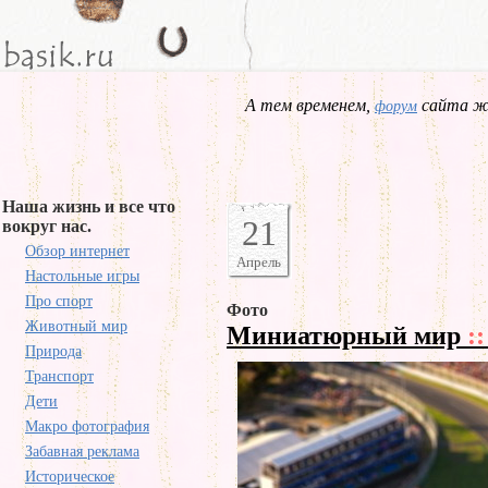
А тем временем,
сайта жд
форум
Наша жизнь и все что
21
вокруг нас.
Обзор интернет
Апрель
Настольные игры
Про спорт
Фото
Животный мир
Миниатюрный мир
::
Природа
Транспорт
Дети
Макро фотография
Забавная реклама
Историческое