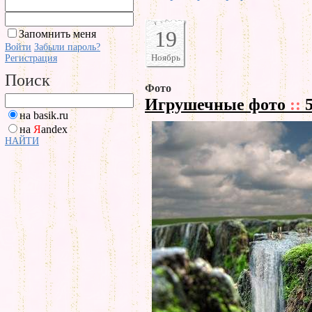
19
Запомнить меня
Войти
Забыли пароль?
Ноябрь
Регистрация
Поиск
Фото
Игрушечные фото
::
5
на basik.ru
на
Я
andex
НАЙТИ