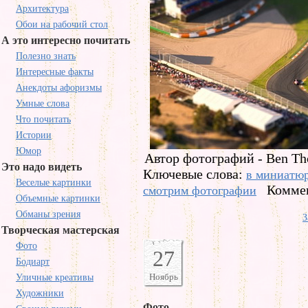
Архитектура
Обои на рабочий стол
А это интересно почитать
Полезно знать
Интересные факты
Анекдоты афоризмы
Умные слова
Что почитать
Истории
Юмор
Автор фотографий - Ben Th
Это надо видеть
Ключевые слова:
в миниатю
Веселые картинки
Коммен
смотрим фотографии
Объемные картинки
Обманы зрения
З
Творческая мастерская
Фото
27
Бодиарт
Ноябрь
Уличные креативы
Художники
Фото