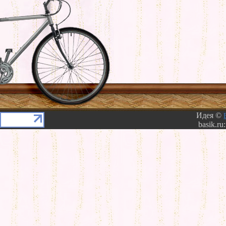
Идея ©
basik.ru