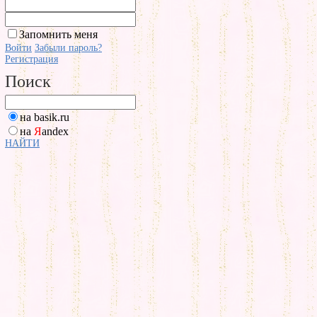
Запомнить меня
Войти
Забыли пароль?
Регистрация
Поиск
на basik.ru
на
Я
andex
НАЙТИ