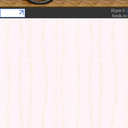
Идея ©
basik.ru