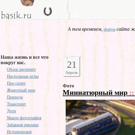
А тем временем,
сайта жд
форум
Наша жизнь и все что
21
вокруг нас.
Обзор интернет
Апрель
Настольные игры
Про спорт
Фото
Животный мир
Миниатюрный мир
::
Природа
Транспорт
Дети
Макро фотография
Забавная реклама
Историческое