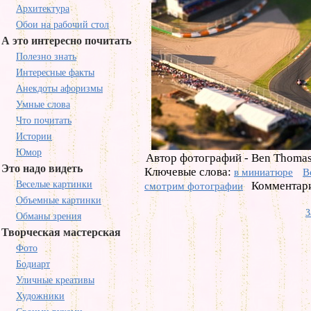
Архитектура
Обои на рабочий стол
А это интересно почитать
Полезно знать
Интересные факты
Анекдоты афоризмы
Умные слова
Что почитать
Истории
Юмор
Автор фотографий - Ben Thomas
Это надо видеть
Ключевые слова:
в миниатюре
B
Веселые картинки
Комментари
смотрим фотографии
Объемные картинки
З
Обманы зрения
Творческая мастерская
Фото
Бодиарт
Уличные креативы
Художники