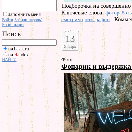
Подборочка на совершенно
Ключевые слова:
фоторабот
Запомнить меня
Коммен
смотрим фотографии
Войти
Забыли пароль?
Регистрация
Поиск
13
Январь
на basik.ru
на
Я
andex
Фото
НАЙТИ
Фонарик и выдержк