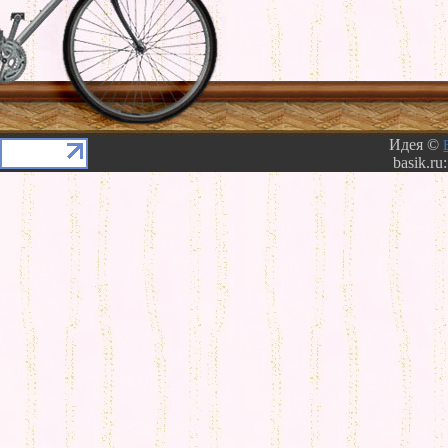
Идея ©
basik.ru