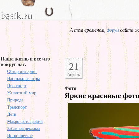
А тем временем,
сайта жд
форум
Наша жизнь и все что
21
вокруг нас.
Обзор интернет
Апрель
Настольные игры
Про спорт
Фото
Животный мир
Яркие красивые фот
Природа
Транспорт
Дети
Макро фотография
Забавная реклама
Историческое