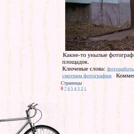
Какие-то унылые фотограф
площадок.
Ключевые слова:
фоторабот
Коммен
смотрим фотографии
Страницы
8
7
6
5
4
3
2
1