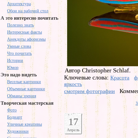
Архитектура
Обои на рабочий стол
А это интересно почитать
Полезно знать
Интересные факты
Анекдоты афоризмы
Умные слова
Что почитать
Истории
Юмор
Автор Christopher Schlaf.
Это надо видеть
Ключевые слова:
Красота
ф
Веселые картинки
яркость
Объемные картинки
Коммен
смотрим фотографии
Обманы зрения
Творческая мастерская
З
Фото
Бодиарт
17
Уличные креативы
Апрель
Художники