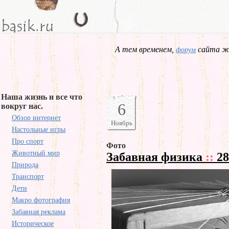
А тем временем,
сайта жд
форум
Наша жизнь и все что
6
вокруг нас.
Обзор интернет
Ноябрь
Настольные игры
Про спорт
Фото
Животный мир
Забавная физика
::
28
Природа
Транспорт
Дети
Макро фотография
Забавная реклама
Историческое