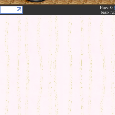
Идея ©
basik.ru