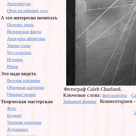
Архитектура
Обои на рабочий стол
А это интересно почитать
Полезно знать
Интересные факты
Анекдоты афоризмы
Умные слова
Что почитать
Истории
Юмор
Это надо видеть
Веселые картинки
Объемные картинки
Фотограф Caleb Charland.
Обманы зрения
Ключевые слова:
фотоработы
Ca
Комментариев -
Творческая мастерская
Забавная физика
Фото
З
Бодиарт
Уличные креативы
Художники