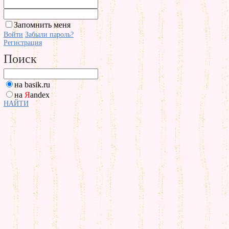
Запомнить меня
Войти
Забыли пароль?
Регистрация
Поиск
на basik.ru
на
Я
andex
НАЙТИ