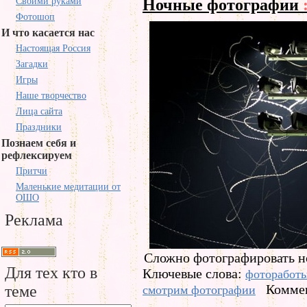
Ночные фотографии
Своими руками
Фотошоп
И что касается нас
Настоящая Россия
Загадки
Игры
Наше творчество
Лица сайта
Праздники
Познаем себя и
рефлексируем
Притчи
Маленькие медитации от
ОШО
Реклама
Сложно фотографировать но
Для тех кто в
Ключевые слова:
фоторабот
Коммен
теме
смотрим фотографии