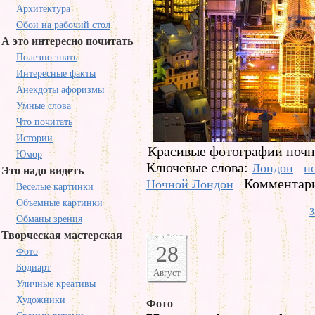
Архитектура
Обои на рабочий стол
А это интересно почитать
Полезно знать
Интересные факты
Анекдоты афоризмы
Умные слова
Что почитать
Истории
Красивые фотографии ночно
Юмор
Ключевые слова:
Лондон
н
Это надо видеть
Комментари
Ночной Лондон
Веселые картинки
Объемные картинки
З
Обманы зрения
Творческая мастерская
28
Фото
Бодиарт
Август
Уличные креативы
Художники
Фото