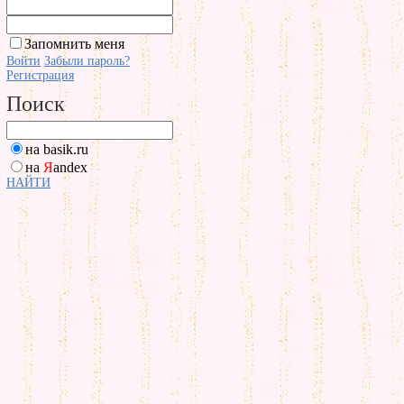
Запомнить меня
Войти
Забыли пароль?
Регистрация
Поиск
на basik.ru
на
Я
andex
НАЙТИ