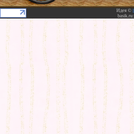
Идея ©
basik.ru