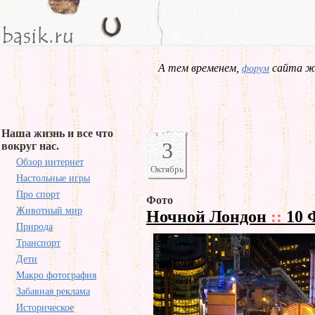
А тем временем,
сайта жд
форум
Наша жизнь и все что
3
вокруг нас.
Обзор интернет
Октябрь
Настольные игры
Про спорт
Фото
Животный мир
Ночной Лондон
::
10 
Природа
Транспорт
Дети
Макро фотография
Забавная реклама
Историческое