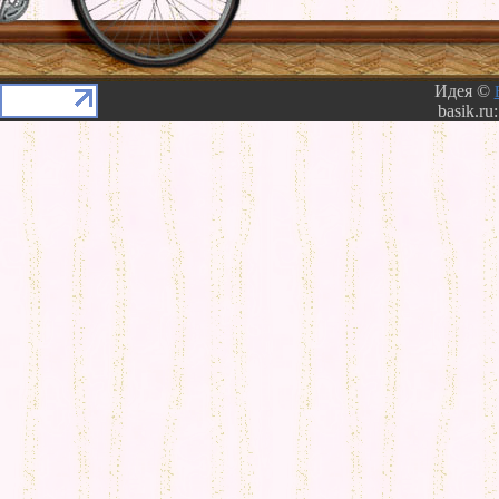
Идея ©
basik.ru