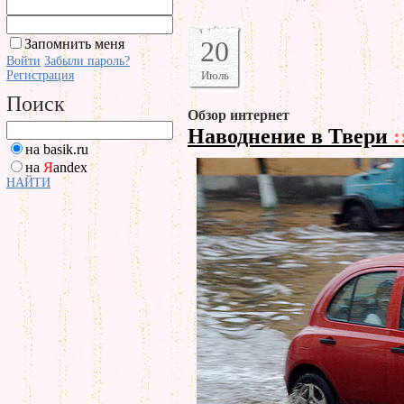
20
Запомнить меня
Войти
Забыли пароль?
Регистрация
Июль
Поиск
Обзор интернет
Наводнение в Твери
:
на basik.ru
на
Я
andex
НАЙТИ