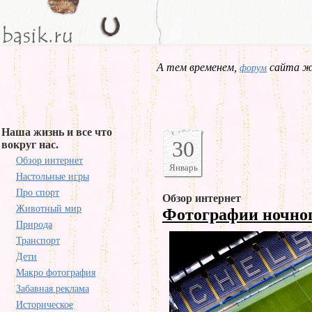
А тем временем,
сайта жд
форум
Наша жизнь и все что
30
вокруг нас.
Обзор интернет
Январь
Настольные игры
Про спорт
Обзор интернет
Животный мир
Фотографии ночно
Природа
Транспорт
Дети
Макро фотография
Забавная реклама
Историческое