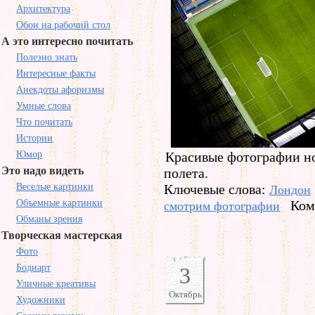
Архитектура
Обои на рабочий стол
А это интересно почитать
Полезно знать
Интересные факты
Анекдоты афоризмы
Умные слова
Что почитать
Истории
Юмор
Красивые фотографии но
Это надо видеть
полета.
Веселые картинки
Ключевые слова:
Лондон
Объемные картинки
Ком
смотрим фотографии
Обманы зрения
Творческая мастерская
Фото
Бодиарт
3
Уличные креативы
Октябрь
Художники