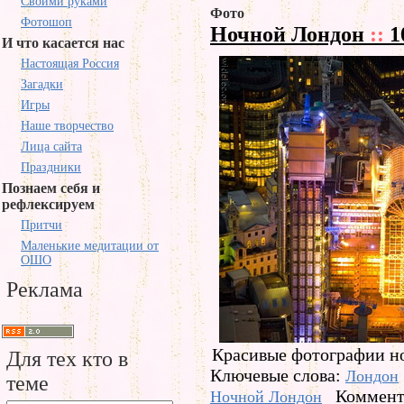
Своими руками
Фото
Фотошоп
Ночной Лондон
::
1
И что касается нас
Настоящая Россия
Загадки
Игры
Наше творчество
Лица сайта
Праздники
Познаем себя и
рефлексируем
Притчи
Маленькие медитации от
ОШО
Реклама
Красивые фотографии но
Для тех кто в
Ключевые слова:
Лондон
теме
Коммента
Ночной Лондон