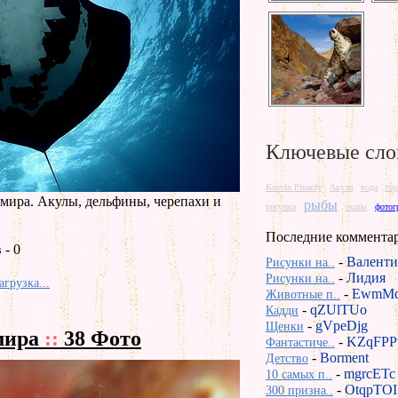
Ключевые сло
Kenvin Pinardy
Акула
вода
го
мира. Акулы, дельфины, черепахи и
рыбы
рисунки
скаты
фотог
Последние коммента
 - 0
-
Валенти
Рисунки на..
-
Лидия
Рисунки на..
агрузка...
-
EwmMd
Животные п..
-
qZUlTUo
Кадди
-
gVpeDjg
Щенки
мира
::
38 Фото
-
KZqFPP
Фантастиче..
-
Borment
Детство
-
mgrcETc
10 самых п..
-
OtqpTOI
300 призна..