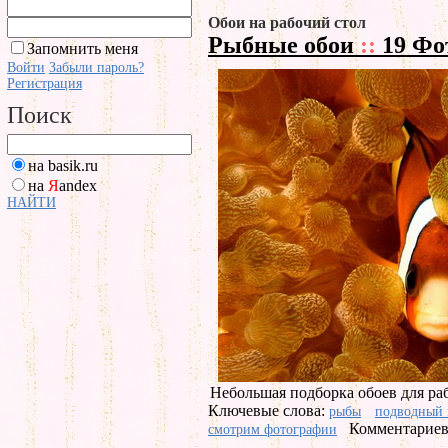
Обои на рабочий стол
Рыбные обои
::
19 Фо
Запомнить меня
Войти
Забыли пароль?
Регистрация
Поиск
на basik.ru
на
Я
andex
НАЙТИ
Небольшая подборка обоев для раб
Ключевые слова:
рыбы
подводный
Комментариев 
смотрим фотографии