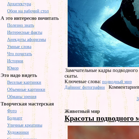
Архитектура
Обои на рабочий стол
А это интересно почитать
Полезно знать
Интересные факты
Анекдоты афоризмы
Умные слова
Что почитать
Истории
Юмор
Замечательные кадры подводного 
Это надо видеть
скаты.
Ключевые слова:
подводный мир
Веселые картинки
Комментариев
Дайвинг фотографии
Объемные картинки
Обманы зрения
З
Творческая мастерская
Фото
Животный мир
Красоты подводного 
Бодиарт
Уличные креативы
Художники