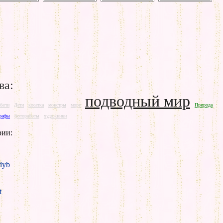
ва:
подводный мир
рбачи
Дети
косатка
монстры
море
Природа
рафы
фотоработы
художники
рии:
yb
t