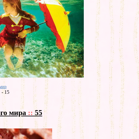
мир
- 15
ого мира
::
55