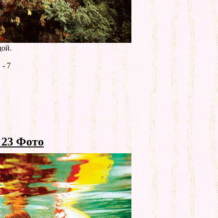
дой.
- 7
23 Фото