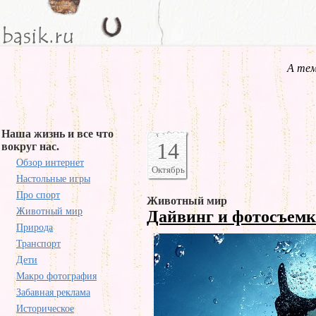
А тем
Наша жизнь и все что
14
вокруг нас.
Обзор интернет
Октябрь
Настольные игры
Про спорт
Животный мир
Животный мир
Дайвинг и фотосъем
Природа
Транспорт
Дети
Макро фотография
Забавная реклама
Историческое