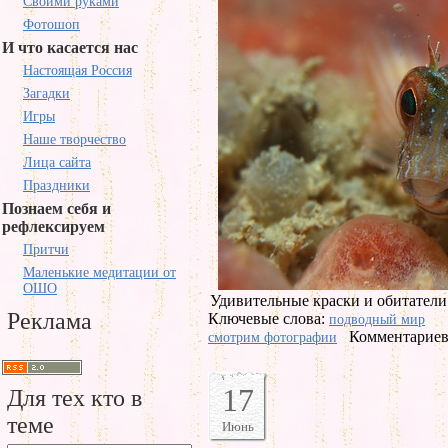
Своими руками
Фотошоп
И что касается нас
Настоящая Россия
Загадки
Игры
Наше творчество
Лица сайта
Праздники
Познаем себя и
рефлексируем
Притчи
Маленькие медитации от
ОШО
Удивительные краски и обитатели
Реклама
Ключевые слова:
подводный мир
Комментариев 
смотрим фотографии
17
Для тех кто в
теме
Июнь