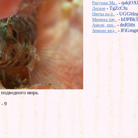
-
qakjOX
Рисунки Ma..
-
TgZcCfu
Лесное
-
UGGblz
Цветы на р..
-
hfJPBk
Мимика пау..
-
dnRIifn
Амели, рец..
-
lFiGmg
Зимние вид..
 подводного мира.
- 9