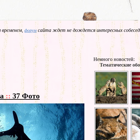
 временем,
сайта ждет не дождется интересных собесед
форум
Немного новостей:
Тематические обо
ка
::
37 Фото