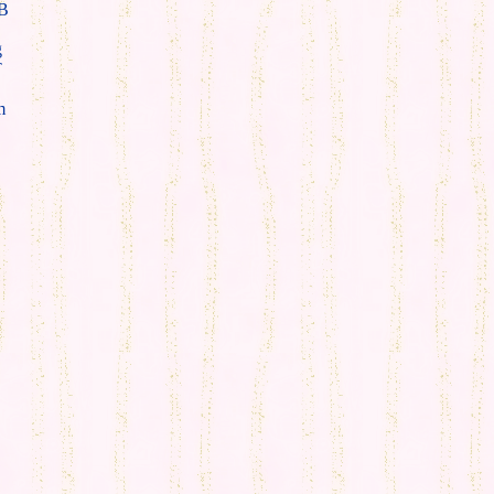
B
g
T
m