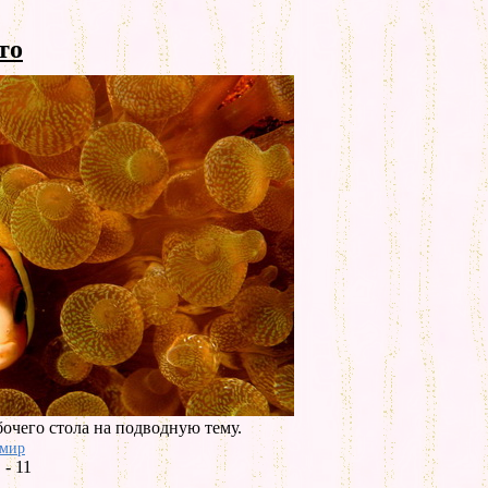
то
очего стола на подводную тему.
 мир
- 11