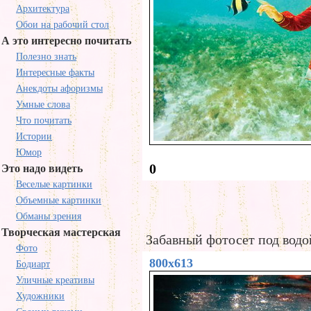
Архитектура
Обои на рабочий стол
А это интересно почитать
Полезно знать
Интересные факты
Анекдоты афоризмы
Умные слова
Что почитать
Истории
Юмор
0
Это надо видеть
Веселые картинки
Объемные картинки
Обманы зрения
Творческая мастерская
Забавный фотосет под водо
Фото
800x613
Бодиарт
Уличные креативы
Художники