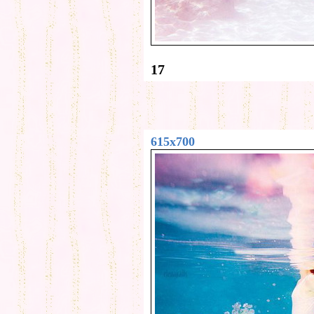
17
615x700