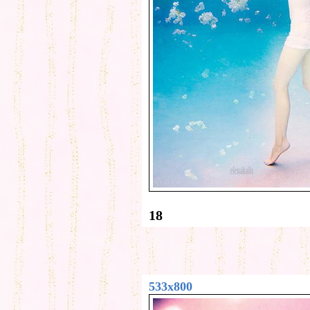
18
533x800