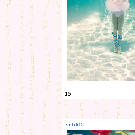
15
750x613