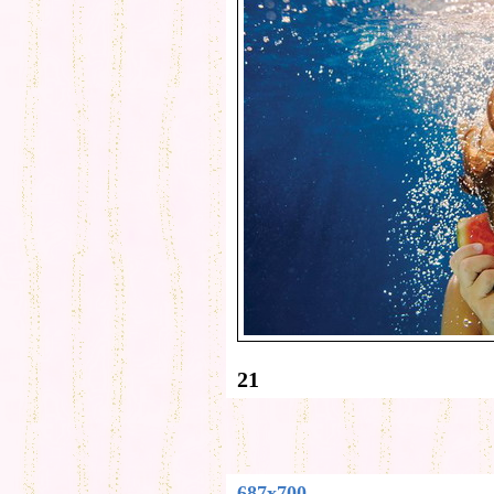
21
687x700