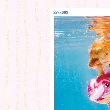
557x609