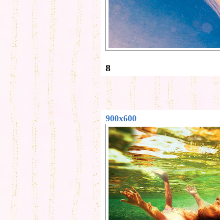
8
900x600