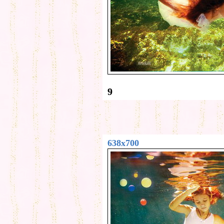
9
638x700