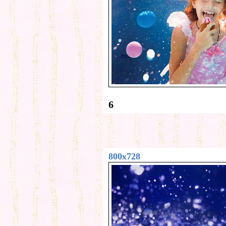
6
800x728