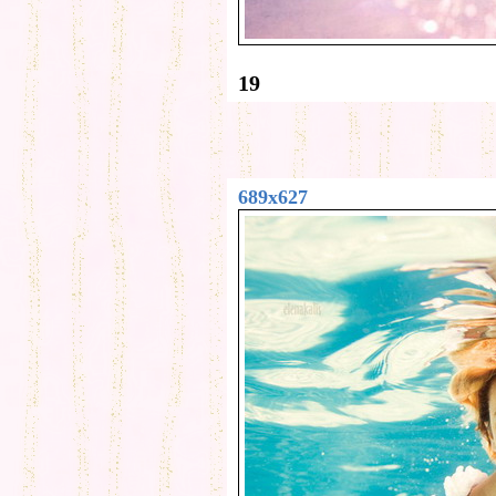
19
689x627