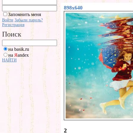
898x640
Запомнить меня
Войти
Забыли пароль?
Регистрация
Поиск
на basik.ru
на
Я
andex
НАЙТИ
2