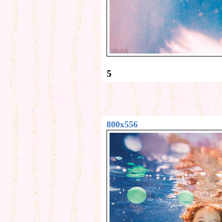
5
800x556