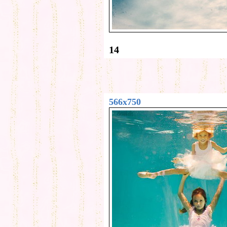
14
566x750