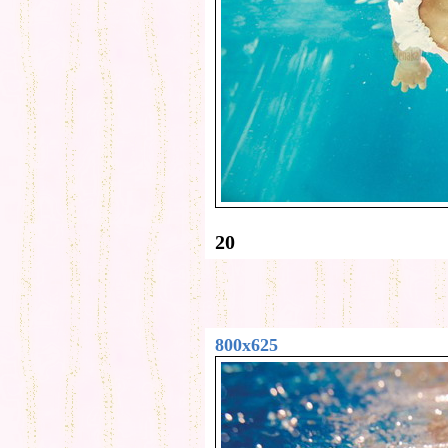
20
800x625