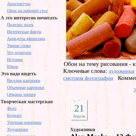
Архитектура
Обои на рабочий стол
А это интересно почитать
Полезно знать
Интересные факты
Анекдоты афоризмы
Умные слова
Что почитать
Истории
Обои на тему рисования - к
Юмор
Ключевые слова:
художники
Это надо видеть
Коммен
смотрим фотографии
Веселые картинки
Объемные картинки
З
Обманы зрения
Творческая мастерская
21
Фото
Бодиарт
Апрель
Уличные креативы
Художники
Художники