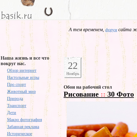
А тем временем,
сайта жд
форум
Наша жизнь и все что
22
вокруг нас.
Обзор интернет
Ноябрь
Настольные игры
Про спорт
Обои на рабочий стол
Животный мир
Рисование
::
30 Фото
Природа
Транспорт
Дети
Макро фотография
Забавная реклама
Историческое