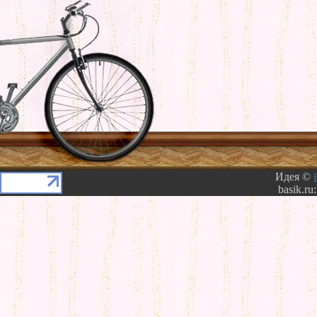
Идея ©
basik.ru