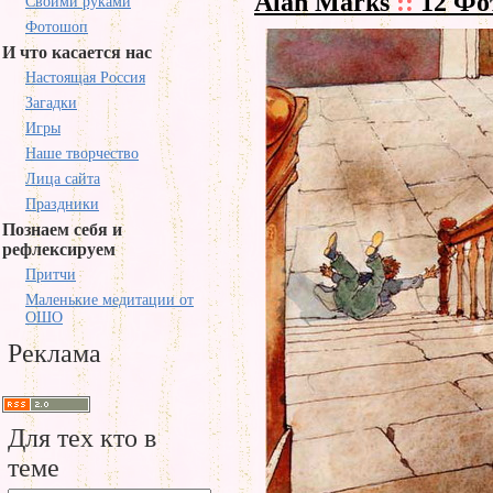
Alan Marks
::
12 Фо
Своими руками
Фотошоп
И что касается нас
Настоящая Россия
Загадки
Игры
Наше творчество
Лица сайта
Праздники
Познаем себя и
рефлексируем
Притчи
Маленькие медитации от
ОШО
Реклама
Для тех кто в
теме