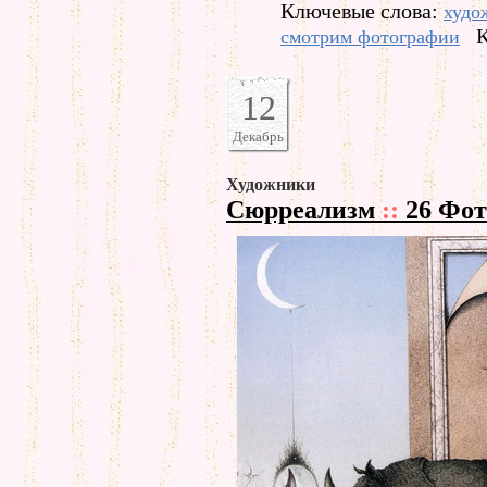
Ключевые слова:
худо
К
смотрим фотографии
12
Декабрь
Художники
Сюрреализм
::
26 Фот