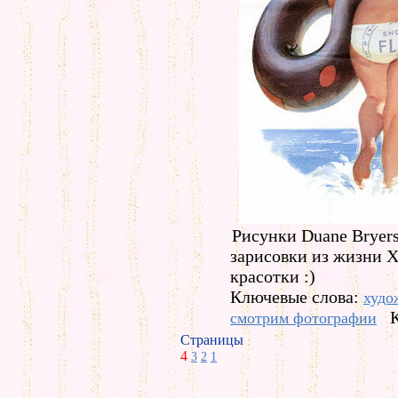
Рисунки Duane Bryer
зарисовки из жизни 
красотки :)
Ключевые слова:
худо
смотрим фотографии
Страницы
4
3
2
1