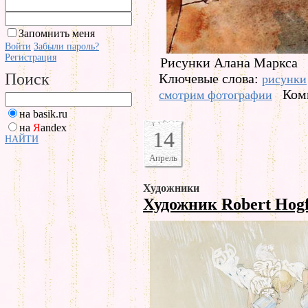
Запомнить меня
Войти
Забыли пароль?
Регистрация
Рисунки Алана Маркса
Поиск
Ключевые слова:
рисунки
Ком
смотрим фотографии
на basik.ru
на
Я
andex
14
НАЙТИ
Апрель
Художники
Художник Robert Hogf