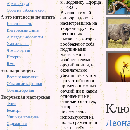
к Людовику Сфорца
Архитектура
в 1482 г.
Обои на рабочий стол
Высокочтимый
А это интересно почитать
синьор, вдоволь
насмотревшись на
Полезно знать
творения рук тех
Интересные факты
несносных
Анекдоты афоризмы
выскочек, которые
Умные слова
воображают себя
подлинными
Что почитать
мастерами и
Истории
изобретателями
Юмор
орудий войны, и
окончательно
Это надо видеть
убедившись в том,
Веселые картинки
что устройство и
Объемные картинки
применение оных
Обманы зрения
орудий ни в каком
отношении не
Творческая мастерская
отличается от тех,
Фото
Ключ
которые
Бодиарт
повсеместно
используются на
Уличные креативы
Леона
полях сражений, я
Художники
взял на себя