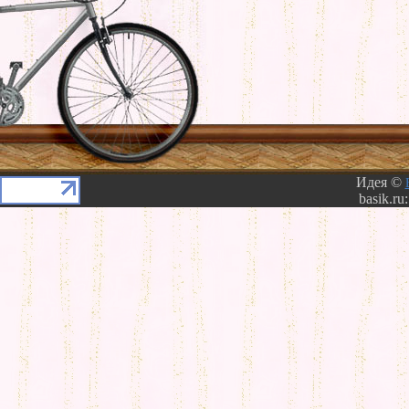
Идея ©
basik.ru