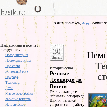
А тем временем,
сайта жд
форум
Наша жизнь и все что
30
вокруг нас.
Немн
Обзор интернет
Январь
Настольные игры
Те
Про спорт
Историческое
Животный мир
Резюме
ст
Природа
Леонардо да
Транспорт
Винчи
Дети
Резюме, которое
Макро фотография
написал Леонардо да
Забавная реклама
Винчи, пытаясь
устроиться на работу
Историческое