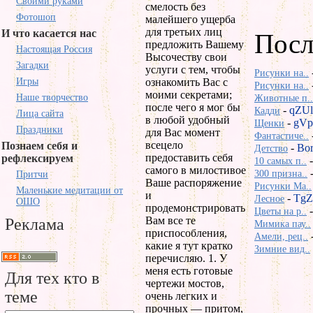
Своими руками
смелость без
Фотошоп
малейшего ущерба
для третьих лиц
И что касается нас
Посл
предложить Вашему
Настоящая Россия
Высочеству свои
Загадки
услуги с тем, чтобы
Рисунки на..
Игры
ознакомить Вас с
Рисунки на..
моими секретами;
Наше творчество
Животные п..
после чего я мог бы
-
qZU
Кадди
Лица сайта
в любой удобный
-
gVp
Щенки
Праздники
для Вас момент
Фантастиче..
всецело
Познаем себя и
-
Bo
Детство
предоставить себя
рефлексируем
10 самых п..
самого в милостивое
300 призна..
Притчи
Ваше распоряжение
Рисунки Ma..
Маленькие медитации от
и
-
TgZ
Лесное
ОШО
продемонстрировать
Цветы на р..
Вам все те
Реклама
Мимика пау..
приспособления,
Амели, рец..
какие я тут кратко
Зимние вид..
перечисляю. 1. У
меня есть готовые
Для тех кто в
чертежи мостов,
теме
очень легких и
прочных — притом,