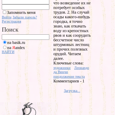
что возведение их не
потребует особых
трудов. 2. На случай
Запомнить меня
осады какого-нибудь
Войти
Забыли пароль?
городка, я точно
Регистрация
знаю, как откачать
Поиск
воду из крепостных
рвов и как соорудить
бессчетное число
на basik.ru
штурмовых лестниц
на
Я
andex
и прочих полезных
НАЙТИ
орудий. Читаем
далее.
Ключевые слова:
художники
Леонардо
да Винчи
продолжение текста
Комментариев - 1
Загрузка...